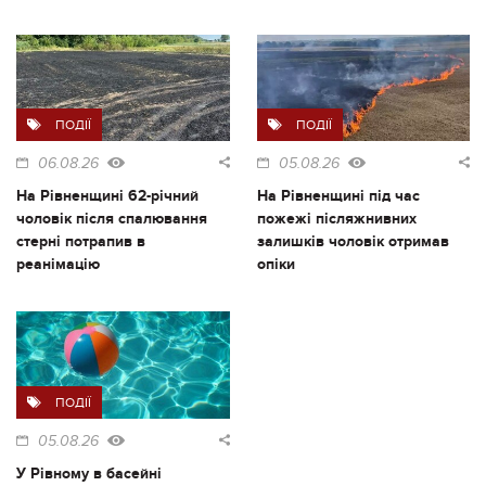
ПОДІЇ
ПОДІЇ
06.08.26
05.08.26
На Рівненщині 62-річний
На Рівненщині під час
чоловік після спалювання
пожежі післяжнивних
стерні потрапив в
залишків чоловік отримав
реанімацію
опіки
ПОДІЇ
05.08.26
У Рівному в басейні