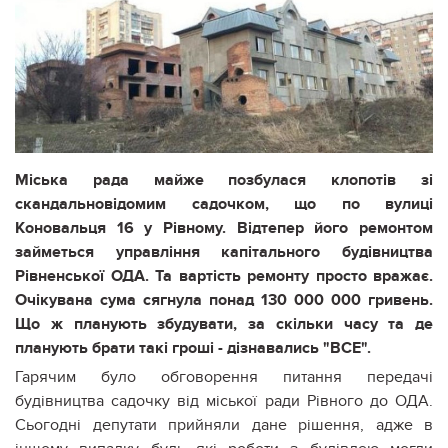
Міська рада майже позбулася клопотів зі
скандальновідомим садочком, що по вулиці
Коновальця 16 у Рівному. Відтепер його ремонтом
займеться управління капітального будівництва
Рівненської ОДА. Та вартість ремонту просто вражає.
Очікувана сума сягнула понад 130 000 000 гривень.
Що ж планують збудувати, за скільки часу та де
планують брати такі гроші - дізнавались "ВСЕ".
Гарячим було обговорення питання передачі
будівництва садочку від міської ради Рівного до ОДА.
Сьогодні депутати прийняли дане рішення, адже в