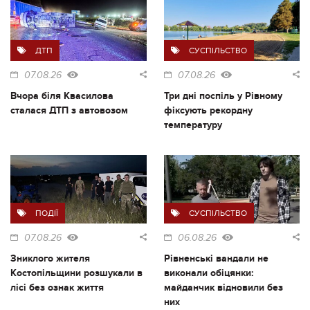
ДТП
СУСПІЛЬСТВО
07.08.26
07.08.26
Вчора біля Квасилова
Три дні поспіль у Рівному
сталася ДТП з автовозом
фіксують рекордну
температуру
ПОДІЇ
СУСПІЛЬСТВО
07.08.26
06.08.26
Зниклого жителя
Рівненські вандали не
Костопільщини розшукали в
виконали обіцянки:
лісі без ознак життя
майданчик відновили без
них