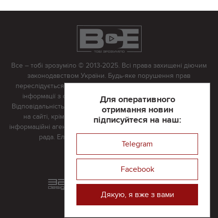
Все – тобі зрозуміло © 2013-2025. Всі права захищені діючим
законодавством України. Будь-яке порушення прав
переслідується в судовому порядку. Будь-яке відтворення
інформації з сайту тільки з письмово дозволу редакції.
Для оперативного
Відповідальність за достовірність усіх матеріалів, розміщених
отримання новин
на сайті, крім матеріалів, які містять посилання на інші
підписуйтеся на наш:
інформаційні агентства або інтернет-видання, несе редакційна
рада. Електронна пошта:
vserivne@gmail.com
Telegram
Реклама на сайті
Facebook
Розроблений та підтримується
в
компанії 32х32
Дякую, я вже з вами