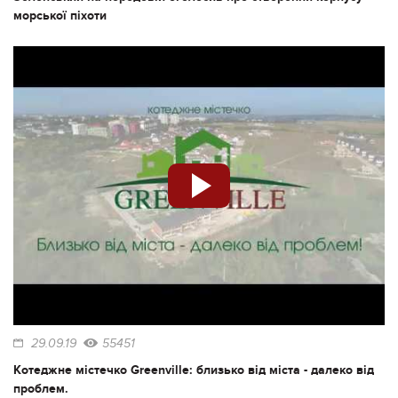
морської піхоти
29.09.19
55451
Котеджне містечко Greenville: близько від міста - далеко від
проблем.