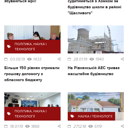
збуваються мрії!
судитиметься з Хомком за
будівництво школи в районі
"Щасливого"
ПОЛІТИКА
,
НАУКА І
ТЕХНОЛОГІЇ
03.06.19
1433
28.01.19
1940
Більше 150 рівнян отримали
На Рівненській АЕС триває
грошову допомогу з
масштабне будівництво
обласного бюджету
ПОЛІТИКА
,
НАУКА І
ТЕХНОЛОГІЇ
НАУКА І ТЕХНОЛОГІЇ
18.01.19
1866
27.12.18
5119