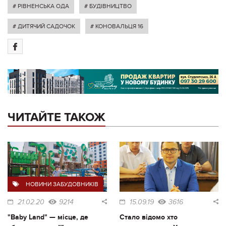
# РІВНЕНСЬКА ОДА
# БУДІВНИЦТВО
# ДИТЯЧИЙ САДОЧОК
# КОНОВАЛЬЦЯ 16
ЧИТАЙТЕ ТАКОЖ
НОВИНИ ЗАБУДОВНИКІВ
21.02.20
9214
15.09.19
3616
"Baby Land" — місце, де
Стало відомо хто