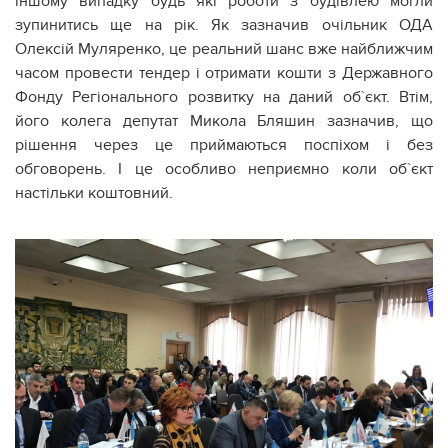
іншому випадку будь які роботи з будівлею могли
зупинитись ще на рік. Як зазначив очільник ОДА
Олексій Муляренко, це реальний шанс вже найближчим
часом провести тендер і отримати кошти з Державного
Фонду Регіонального розвитку на даний об`єкт. Втім,
його колега депутат Микола Бляшин зазначив, що
рішення через це приймаються поспіхом і без
обговорень. І це особливо неприємно коли об`єкт
настільки коштовний.