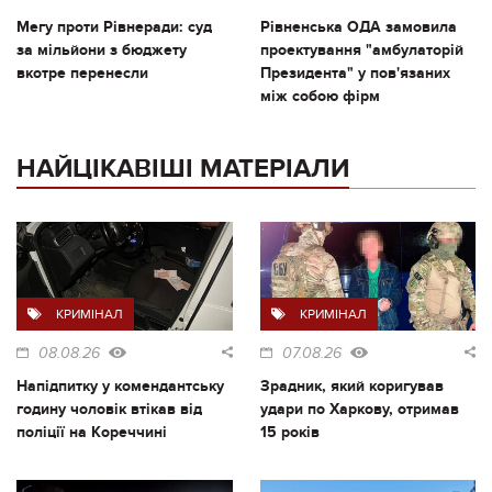
Мегу проти Рівнеради: суд
Рівненська ОДА замовила
за мільйони з бюджету
проектування "амбулаторій
вкотре перенесли
Президента" у пов'язаних
між собою фірм
НАЙЦІКАВІШІ МАТЕРІАЛИ
КРИМІНАЛ
КРИМІНАЛ
08.08.26
07.08.26
Напідпитку у комендантську
Зрадник, який коригував
годину чоловік втікав від
удари по Харкову, отримав
поліції на Кореччині
15 років