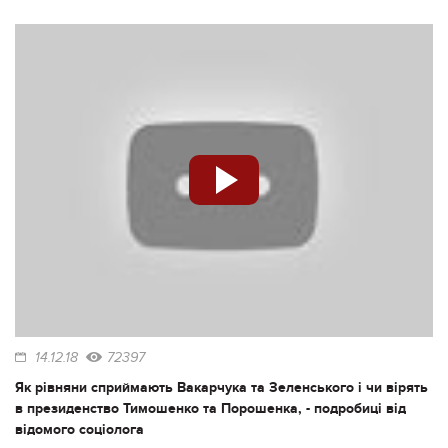
14.12.18
72397
Як рівняни сприймають Вакарчука та Зеленського і чи вірять
в президенство Тимошенко та Порошенка, - подробиці від
відомого соціолога