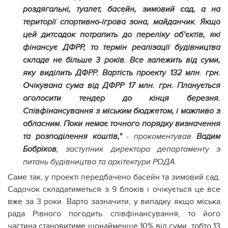
роздягальні, туалет, басейн, зимовий сад, а на
території спортивно-ігрова зона, майданчик. Якщо
цей дитсадок потрапить до переліку об’єктів, які
фінансує ДФРР, то термін реалізації будівництва
складе не більше 3 років. Все залежить від суми,
яку виділить ДФРР. Вартість проекту 132 млн. грн.
Очікувана сума від ДФРР 17 млн. грн. Планується
оголосити тендер до кінця березня.
Співфінансування з міським бюджетом, і можливо з
обласним. Поки немає точного порядку визначення
та розподілення коштів,"
- прокоментував
Вадим
Бобріков
, заступник директора департаменту з
питань будівництва та архітектури РОДА.
Саме так, у проекті передбачено басейн та зимовий сад.
Садочок складатиметься з 9 блоків і очікується це все
вже за 3 роки. Варто зазначити, у випадку якщо міська
рада Рівного погодить співфінансування, то його
частина становитиме щонайменше 10% від суми, тобто 13