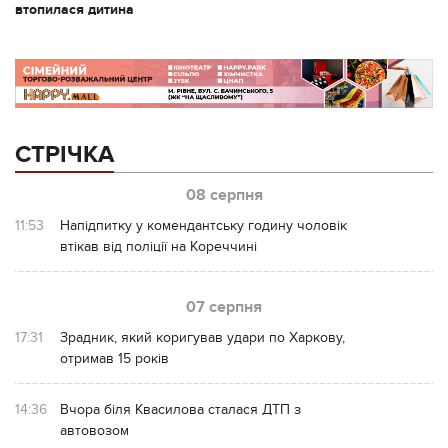
втопилася дитина
СТРІЧКА
08 серпня
11:53
Напідпитку у комендантську годину чоловік
втікав від поліції на Кореччині
07 серпня
17:31
Зрадник, який коригував удари по Харкову,
отримав 15 років
14:36
Вчора біля Квасилова сталася ДТП з
автовозом