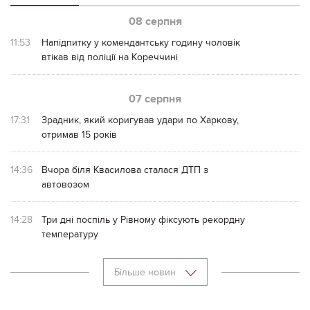
08 серпня
11:53
Напідпитку у комендантську годину чоловік
втікав від поліції на Кореччині
07 серпня
17:31
Зрадник, який коригував удари по Харкову,
отримав 15 років
14:36
Вчора біля Квасилова сталася ДТП з
автовозом
14:28
Три дні поспіль у Рівному фіксують рекордну
температуру
Більше новин