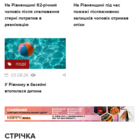
На Рівненщині 62-річний
На Рівненщині під час
чоловік після спалювання
пожежі післяжнивних
стерні потрапив в
залишків чоловік отримав
реанімацію
опіки
ПОДІЇ
05.08.26
У Рівному в басейні
втопилася дитина
СТРІЧКА