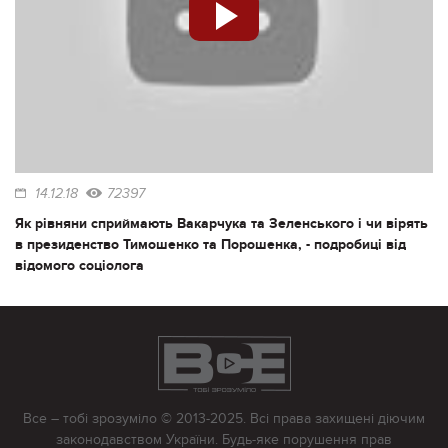
14.12.18
72397
Як рівняни сприймають Вакарчука та Зеленського і чи вірять
в президенство Тимошенко та Порошенка, - подробиці від
відомого соціолога
Все – тобі зрозуміло © 2013-2025. Всі права захищені діючим
законодавством України. Будь-яке порушення прав