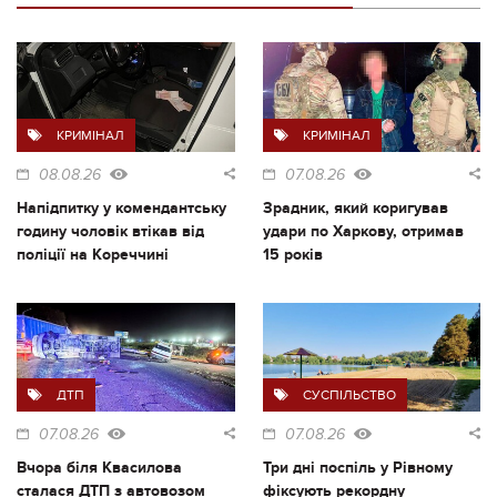
КРИМІНАЛ
КРИМІНАЛ
08.08.26
07.08.26
Напідпитку у комендантську
Зрадник, який коригував
годину чоловік втікав від
удари по Харкову, отримав
поліції на Кореччині
15 років
ДТП
СУСПІЛЬСТВО
07.08.26
07.08.26
Вчора біля Квасилова
Три дні поспіль у Рівному
сталася ДТП з автовозом
фіксують рекордну