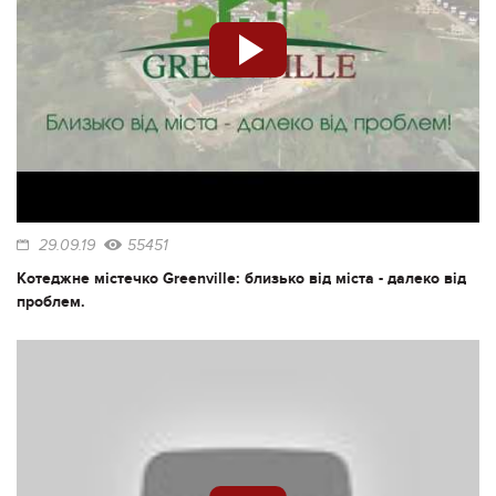
29.09.19
55451
Котеджне містечко Greenville: близько від міста - далеко від
проблем.