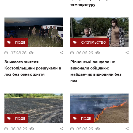
температуру
ПОДІЇ
СУСПІЛЬСТВО
07.08.26
06.08.26
Зниклого жителя
Рівненські вандали не
Костопільщини розшукали в
виконали обіцянки:
лісі без ознак життя
майданчик відновили без
них
ПОДІЇ
ПОДІЇ
06.08.26
05.08.26