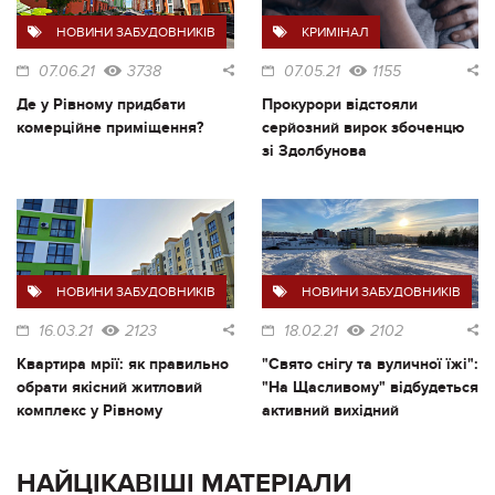
НОВИНИ ЗАБУДОВНИКІВ
КРИМІНАЛ
07.06.21
3738
07.05.21
1155
Де у Рівному придбати
Прокурори відстояли
комерційне приміщення?
серйозний вирок збоченцю
зі Здолбунова
НОВИНИ ЗАБУДОВНИКІВ
НОВИНИ ЗАБУДОВНИКІВ
16.03.21
2123
18.02.21
2102
Квартира мрії: як правильно
"Свято снігу та вуличної їжі":
обрати якісний житловий
"На Щасливому" відбудеться
комплекс у Рівному
активний вихідний
НАЙЦІКАВІШІ МАТЕРІАЛИ