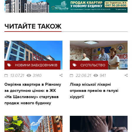
ЧИТАЙТЕ ТАКОЖ
НОВИНИ ЗАБУДОВНИКІВ
СУСПІЛЬСТВО
13.07.21
3140
22.06.21
941
Омріяна квартира в Рівному
Лікар міської лікарні
за доступною ціною: в ЖК
отримав премію в галузі
«На Щасливому» стартував
хірургії
продаж нового будинку