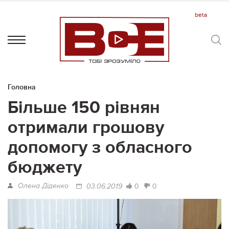
Головна
Більше 150 рівнян
отримали грошову
допомогу з обласного
бюджету
Олена Діденко
0
0
03.06.2019