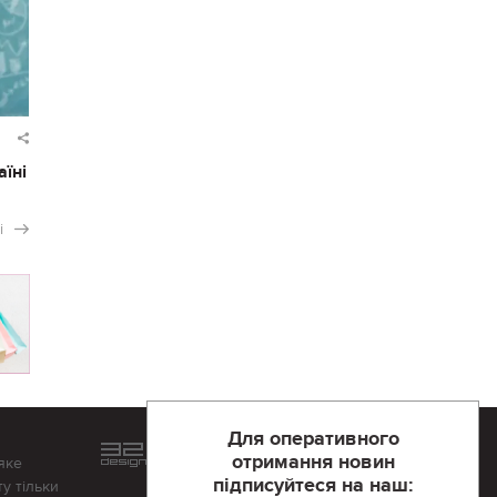
аїні
і
Для оперативного
Розроблений та підтримується
отримання новин
яке
в
компанії 32х32
підписуйтеся на наш:
у тільки