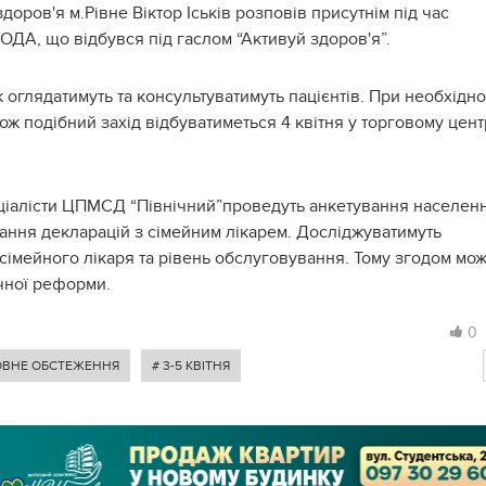
оров'я м.Рівне Віктор Іськів розповів присутнім під час
 ОДА, що відбувся під гаслом “Активуй здоров'я”.
глядатимуть та консультуватимуть пацієнтів. При необхідно
ж подібний захід відбуватиметься 4 квітня у торговому цент
пеціалісти ЦПМСД “Північний”проведуть анкетування населен
сання декларацій з сімейним лікарем. Досліджуватимуть
сімейного лікаря та рівень обслуговування. Тому згодом мо
чної реформи.
0
ОВНЕ ОБСТЕЖЕННЯ
# 3-5 КВІТНЯ