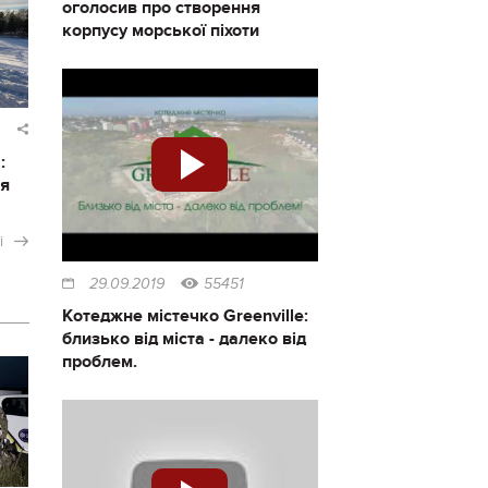
оголосив про створення
корпусу морської піхоти
:
ся
і
29.09.2019
55451
Котеджне містечко Greenville:
близько від міста - далеко від
проблем.