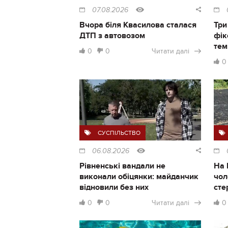
07.08.2026
Вчора біля Квасилова сталася
Три
ДТП з автовозом
фік
тем
0
0
Читати далі
0
СУСПІЛЬСТВО
06.08.2026
Рівненські вандали не
На 
виконали обіцянки: майданчик
чол
відновили без них
сте
0
0
Читати далі
0