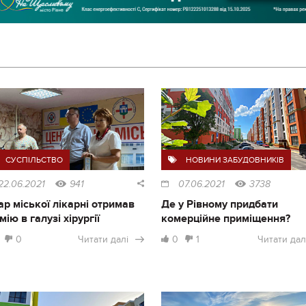
СУСПІЛЬСТВО
НОВИНИ ЗАБУДОВНИКІВ
22.06.2021
941
07.06.2021
3738
ар міської лікарні отримав
Де у Рівному придбати
мію в галузі хірургії
комерційне приміщення?
0
Читати далі
0
1
Читати дал