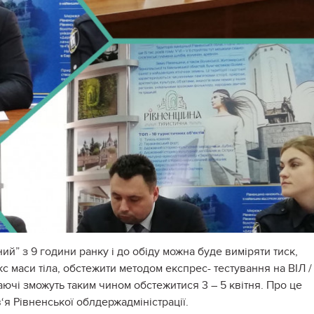
й” з 9 години ранку і до обіду можна буде виміряти тиск,
кс маси тіла, обстежити методом експрес- тестування на ВІЛ /
аючі зможуть таким чином обстежитися 3 – 5 квітня. Про це
я Рівненської облдержадміністрації.