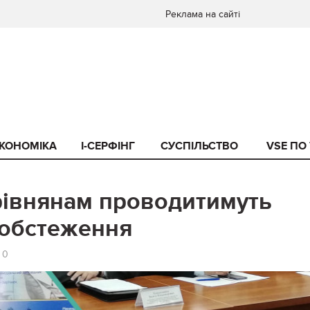
Реклама на сайті
КОНОМІКА
I-СЕРФІНГ
СУСПІЛЬСТВО
VSE ПО
рівнянам проводитимуть
обстеження
0