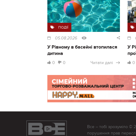
ПОДІЇ
05.08.2026
У Рівному в басейні втопилася
У Р
дитина
про
0
0
Читати далі
0
Все – тобі зрозуміло © 
порушення прав переслід