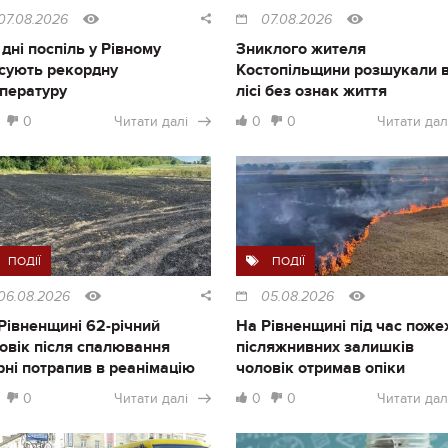
07.08.2026
07.08.2026
 дні поспіль у Рівному
Зниклого жителя
сують рекордну
Костопільщини розшукали 
пературу
лісі без ознак життя
0
Читати далі
0
0
Читати дал
ПОДІЇ
ПОДІЇ
06.08.2026
05.08.2026
Рівненщині 62-річний
На Рівненщині під час поже
овік після спалювання
післяжнивних залишків
рні потрапив в реанімацію
чоловік отримав опіки
0
Читати далі
0
0
Читати дал