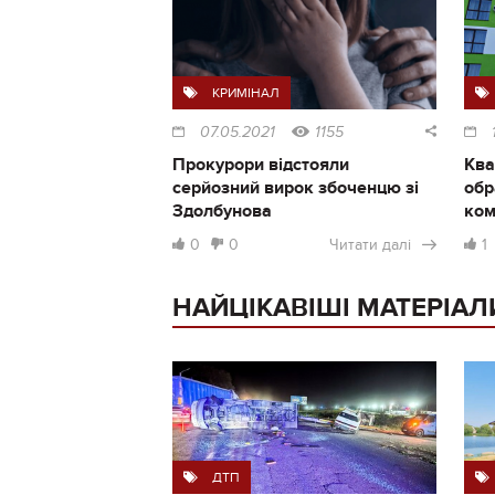
КРИМІНАЛ
07.05.2021
1155
Прокурори відстояли
Ква
серйозний вирок збоченцю зі
обр
Здолбунова
ком
0
0
Читати далі
1
НАЙЦІКАВІШІ МАТЕРІАЛ
ДТП