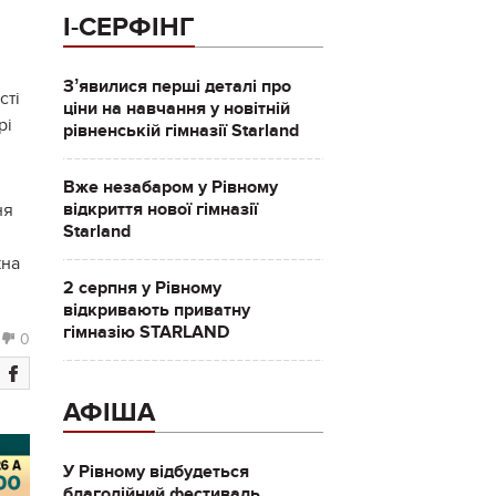
І-СЕРФІНГ
Зʼявилися перші деталі про
сті
ціни на навчання у новітній
рі
рівненській гімназії Starland
Вже незабаром у Рівному
відкриття нової гімназії
ня
Starland
жна
2 серпня у Рівному
відкривають приватну
гімназію STARLAND
0
АФІША
У Рівному відбудеться
благодійний фестиваль