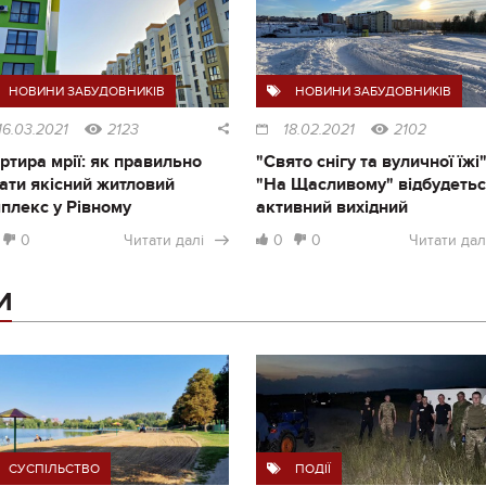
НОВИНИ ЗАБУДОВНИКІВ
НОВИНИ ЗАБУДОВНИКІВ
16.03.2021
2123
18.02.2021
2102
ртира мрії: як правильно
"Свято снігу та вуличної їжі"
ати якісний житловий
"На Щасливому" відбудеть
плекс у Рівному
активний вихідний
0
Читати далі
0
0
Читати дал
И
СУСПІЛЬСТВО
ПОДІЇ