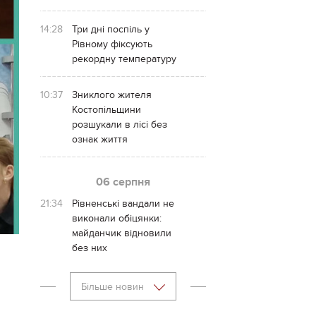
14:28
Три дні поспіль у
Рівному фіксують
рекордну температуру
10:37
Зниклого жителя
Костопільщини
розшукали в лісі без
ознак життя
06 серпня
21:34
Рівненські вандали не
виконали обіцянки:
майданчик відновили
без них
Більше новин