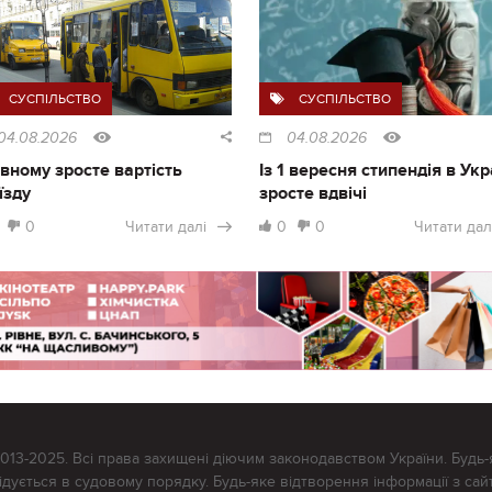
СУСПІЛЬСТВО
СУСПІЛЬСТВО
04.08.2026
04.08.2026
івному зросте вартість
Із 1 вересня стипендія в Укр
їзду
зросте вдвічі
0
Читати далі
0
0
Читати дал
2013-2025. Всі права захищені діючим законодавством України. Будь-
ується в судовому порядку. Будь-яке відтворення інформації з сайт