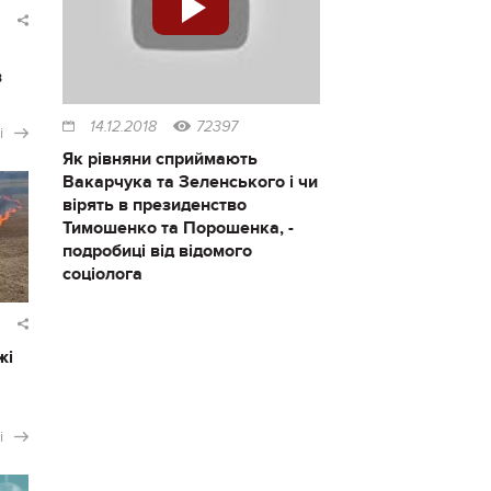
в
14.12.2018
72397
і
Як рівняни сприймають
Вакарчука та Зеленського і чи
вірять в президенство
Тимошенко та Порошенка, -
подробиці від відомого
соціолога
жі
і