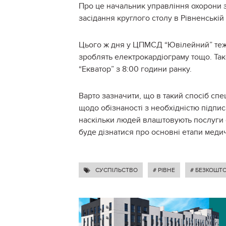
Про це начальник управління охорони зд
засідання круглого столу в Рівненській
Цього ж дня у ЦПМСД “Ювілейний” теж о
зроблять електрокардіограму тощо. Тако
“Екватор” з 8:00 години ранку.
Варто зазначити, що в такий спосіб с
щодо обізнаності з необхідністю підпи
наскільки людей влаштовують послуги 
буде дізнатися про основні етапи меди
СУСПІЛЬСТВО
# РІВНЕ
# БЕЗКОШТ