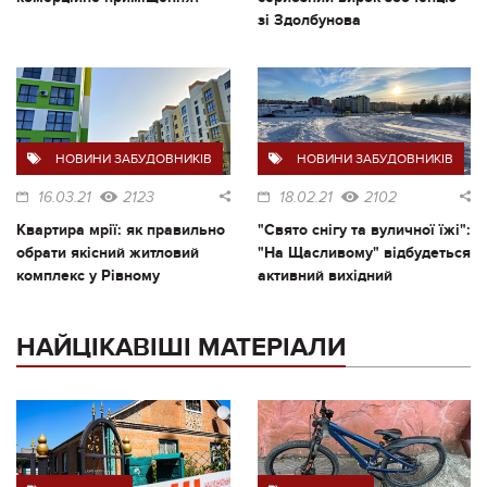
зі Здолбунова
НОВИНИ ЗАБУДОВНИКІВ
НОВИНИ ЗАБУДОВНИКІВ
16.03.21
2123
18.02.21
2102
Квартира мрії: як правильно
"Свято снігу та вуличної їжі":
обрати якісний житловий
"На Щасливому" відбудеться
комплекс у Рівному
активний вихідний
НАЙЦІКАВІШІ МАТЕРІАЛИ