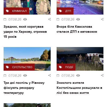
КРИМІНАЛ
ДТП
07.08.26
07.08.26
Зрадник, який коригував
Вчора біля Квасилова
удари по Харкову, отримав
сталася ДТП з автовозом
15 років
СУСПІЛЬСТВО
ПОДІЇ
07.08.26
07.08.26
Три дні поспіль у Рівному
Зниклого жителя
фіксують рекордну
Костопільщини розшукали в
температуру
лісі без ознак життя