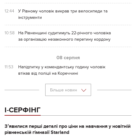
12:44
У Рівному чоловік викрав три велосипеди та
інструменти
10:58
На Рівненщині судитимуть 22-річного чоловіка
за організацію незаконного перетину кордону
08 серпня
11:53
Напідпитку у комендантську годину чоловік
втікав від поліції на Кореччині
Більше новин
І-СЕРФІНГ
Зʼявилися перші деталі про ціни на навчання у новітній
рівненській гімназії Starland