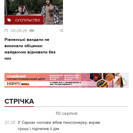
СУСПІЛЬСТВО
06.08.26
Рівненські вандали не
виконали обіцянки:
майданчик відновили без
них
СТРІЧКА
10 серпня
20:28
У Сарнах чоловік вбив пенсіонерку, вкрав
гроші і підпалив її дім