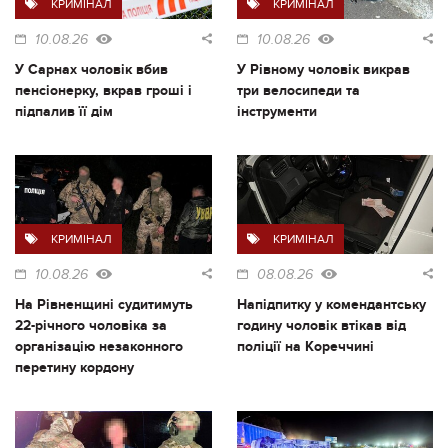
КРИМІНАЛ
КРИМІНАЛ
10.08.26
10.08.26
У Сарнах чоловік вбив
У Рівному чоловік викрав
пенсіонерку, вкрав гроші і
три велосипеди та
підпалив її дім
інструменти
КРИМІНАЛ
КРИМІНАЛ
10.08.26
08.08.26
На Рівненщині судитимуть
Напідпитку у комендантську
22-річного чоловіка за
годину чоловік втікав від
організацію незаконного
поліції на Кореччині
перетину кордону