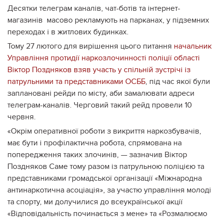
Десятки телеграм каналів, чат-ботів та інтернет-
магазинів масово рекламують на парканах, у підземних
переходах і в житлових будинках.
Тому 27 лютого для вирішення цього питання
начальник
Управління протидії наркозлочинності поліції області
Віктор Поздняков взяв участь у спільній зустрічі із
патрульними та представниками ОСББ
, під час якої були
заплановані рейди по місту, аби замалювати адреси
телеграм-каналів. Черговий такий рейд провели 10
червня.
«Окрім оперативної роботи з викриття наркозбувачів,
має бути і профілактична робота, спрямована на
попередження таких злочинів, — зазначив Віктор
Поздняков Саме тому разом із патрульною поліцією та
представниками громадської організації «Міжнародна
антинаркотична асоціація», за участю управління молоді
та спорту, ми долучилися до всеукраїнської акції
«Відповідальність починається з мене» та «Розмалюємо