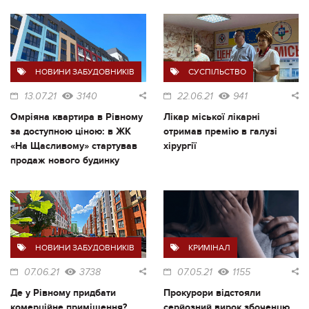
НОВИНИ ЗАБУДОВНИКІВ
СУСПІЛЬСТВО
13.07.21
3140
22.06.21
941
Омріяна квартира в Рівному
Лікар міської лікарні
за доступною ціною: в ЖК
отримав премію в галузі
«На Щасливому» стартував
хірургії
продаж нового будинку
НОВИНИ ЗАБУДОВНИКІВ
КРИМІНАЛ
07.06.21
3738
07.05.21
1155
Де у Рівному придбати
Прокурори відстояли
комерційне приміщення?
серйозний вирок збоченцю