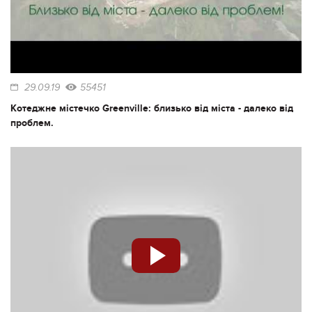
29.09.19
55451
Котеджне містечко Greenville: близько від міста - далеко від
проблем.