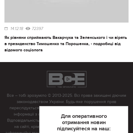
14.12.18
72397
Як рівняни сприймають Вакарчука та Зеленського і чи вірять
в президенство Тимошенко та Порошенка, - подробиці від
відомого соціолога
Все – тобі зрозуміло © 2013-2025. Всі права захищені діючим
законодавством України. Будь-яке порушення прав
переслідується в судовому порядку. Будь-яке відтворення
інформації з сайту тільки з письмово дозволу редакції.
Для оперативного
Відповідальність за достовірність усіх матеріалів, розміщених
отримання новин
на сайті, крім матеріалів, які містять посилання на інші
підписуйтеся на наш:
інформаційні агентства або інтернет-видання, несе редакційна