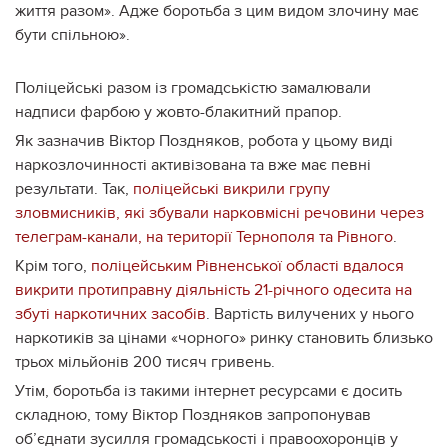
життя разом». Адже боротьба з цим видом злочину має
бути спільною».
Поліцейські разом із громадськістю замалювали
надписи фарбою у жовто-блакитний прапор.
Як зазначив Віктор Поздняков, робота у цьому виді
наркозлочинності активізована та вже має певні
результати. Так,
поліцейські викрили групу
зловмисників, які збували нарковмісні речовини через
телеграм-канали, на території Тернополя та Рівного
.
Крім того,
поліцейським Рівненської області вдалося
викрити протиправну діяльність 21-річного одесита на
збуті наркотичних засобів
. Вартість вилучених у нього
наркотиків за цінами «чорного» ринку становить близько
трьох мільйонів 200 тисяч гривень.
Утім, боротьба із такими інтернет ресурсами є досить
складною, тому Віктор Поздняков запропонував
об’єднати зусилля громадськості і правоохоронців у