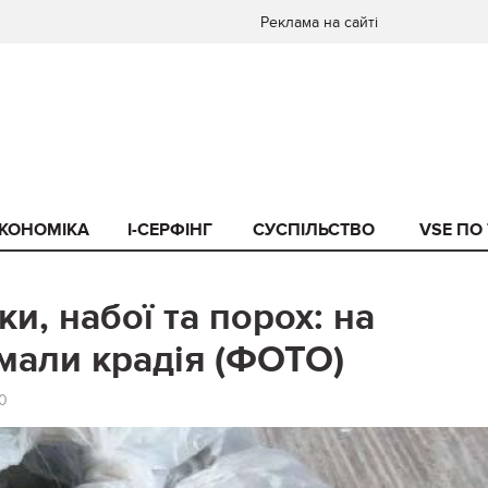
Реклама на сайті
КОНОМІКА
I-СЕРФІНГ
СУСПІЛЬСТВО
VSE ПО
и, набої та порох: на
мали крадія (ФОТО)
0