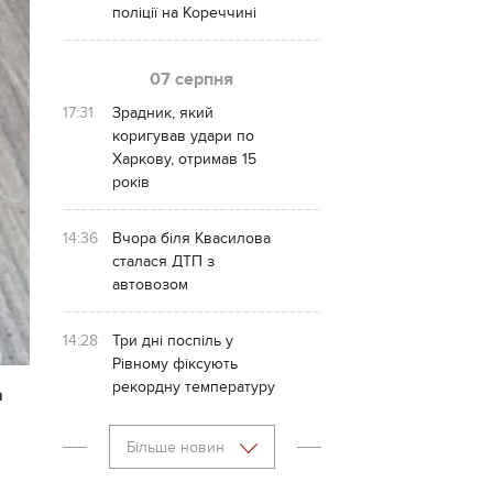
поліції на Кореччині
07 серпня
17:31
Зрадник, який
коригував удари по
Харкову, отримав 15
років
14:36
Вчора біля Квасилова
сталася ДТП з
автовозом
14:28
Три дні поспіль у
Рівному фіксують
рекордну температуру
а
Більше новин