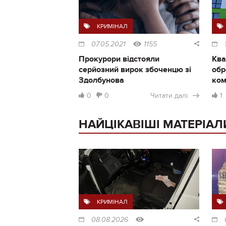
КРИМІНАЛ
07.05.2021
1155
Прокурори відстояли
Ква
серйозний вирок збоченцю зі
обр
Здолбунова
ком
0
0
Читати далі
1
НАЙЦІКАВІШІ МАТЕРІАЛ
КРИМІНАЛ
08.08.2026