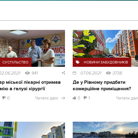
СУСПІЛЬСТВО
НОВИНИ ЗАБУДОВНИКІВ
22.06.2021
941
07.06.2021
3738
ар міської лікарні отримав
Де у Рівному придбати
мію в галузі хірургії
комерційне приміщення?
0
Читати далі
0
1
Читати дал