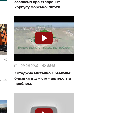
оголосив про створення
корпусу морської піхоти
29.09.2019
55451
Котеджне містечко Greenville:
близько від міста - далеко від
і
проблем.