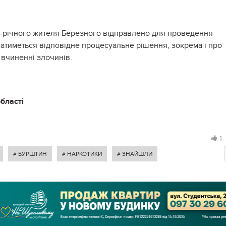
0-річного жителя Березного відправлено для проведення
матиметься відповідне процесуальне рішення, зокрема і про
 вчиненні злочинів.
області
1
# БУРШТИН
# НАРКОТИКИ
# ЗНАЙШЛИ