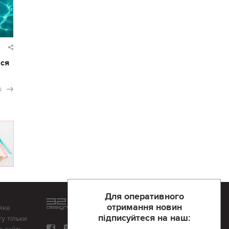
ася
і
Для оперативного
Розроблений та підтримується
отримання новин
яке
в
компанії 32х32
підписуйтеся на наш:
у тільки