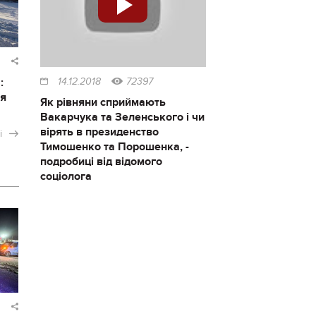
:
14.12.2018
72397
ся
Як рівняни сприймають
Вакарчука та Зеленського і чи
вірять в президенство
і
Тимошенко та Порошенка, -
подробиці від відомого
соціолога