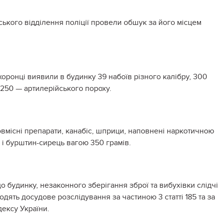
вського відділення поліції провели обшук за його місцем
оронці виявили в будинку 39 набоїв різного калібру, 300
а 250 — артилерійського пороху.
овмісні препарати, канабіс, шприци, наповнені наркотичною
і бурштин-сирець вагою 350 грамів.
о будинку, незаконного зберігання зброї та вибухівки слідчі
одять досудове розслідування за частиною 3 статті 185 та за
дексу України.