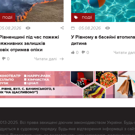
ПОДІЇ
ПОДІЇ
05.08.2026
05.08.2026
Рівненщині під час пожежі
У Рівному в басейні втопил
ляжнивних залишків
дитина
овік отримав опіки
0
0
Читати дал
0
Читати далі
2013-2025. Всі права захищені діючим законодавством України. Будь-
ується в судовому порядку. Будь-яке відтворення інформації з сайт