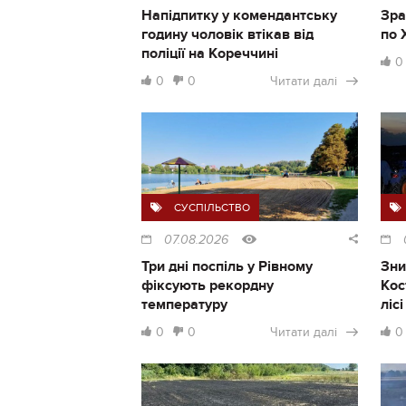
Напідпитку у комендантську
Зра
годину чоловік втікав від
по 
поліції на Кореччині
0
0
0
Читати далі
СУСПІЛЬСТВО
07.08.2026
Три дні поспіль у Рівному
Зни
фіксують рекордну
Кос
температуру
ліс
0
0
Читати далі
0