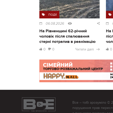
ПОДІЇ
06.08.2026
На Рівненщині 62-річний
На 
чоловік після спалювання
піс
стерні потрапив в реанімацію
чол
0
0
Читати далі
0
Все – тобі зрозуміло © 
порушення прав переслід