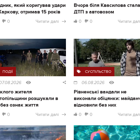
дник, який коригував удари
Вчора біля Квасилова стал
Харкову, отримав 15 років
ДТП з автовозом
0
Читати далі
0
0
Читати дал
ПОДІЇ
СУСПІЛЬСТВО
07.08.2026
06.08.2026
клого жителя
Рівненські вандали не
топільщини розшукали в
виконали обіцянки: майдан
і без ознак життя
відновили без них
0
Читати далі
0
0
Читати дал