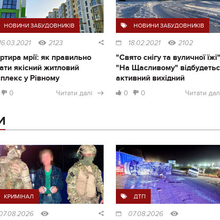
НОВИНИ ЗАБУДОВНИКІВ
НОВИНИ ЗАБУДОВНИКІВ
16.03.2021
2123
18.02.2021
2102
ртира мрії: як правильно
"Свято снігу та вуличної їжі"
ати якісний житловий
"На Щасливому" відбудеть
плекс у Рівному
активний вихідний
0
Читати далі
0
0
Читати дал
И
КРИМІНАЛ
ДТП
07.08.2026
07.08.2026