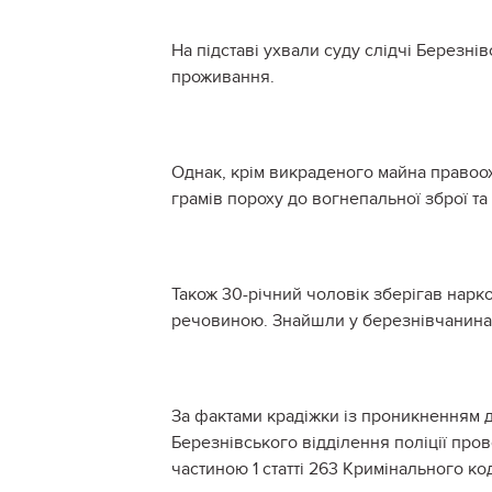
На підставі ухвали суду слідчі Березні
проживання.
Однак, крім викраденого майна правоох
грамів пороху до вогнепальної зброї т
Також 30-річний чоловік зберігав нарк
речовиною. Знайшли у березнівчанина 
За фактами крадіжки із проникненням д
Березнівського відділення поліції пров
частиною 1 статті 263 Кримінального ко