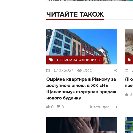
ЧИТАЙТЕ ТАКОЖ
НОВИНИ ЗАБУДОВНИКІВ
13.07.2021
3140
Омріяна квартира в Рівному за
Лік
доступною ціною: в ЖК «На
пре
Щасливому» стартував продаж
0
нового будинку
0
0
Читати далі