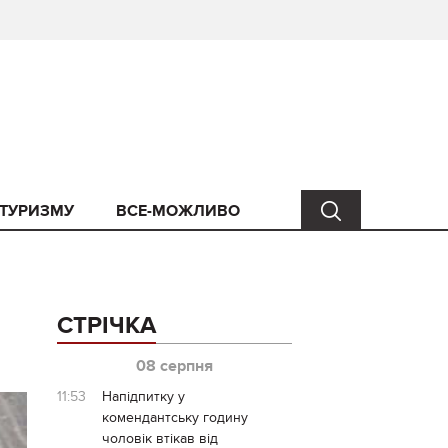
 ТУРИЗМУ
ВСЕ-МОЖЛИВО
СТРІЧКА
08 серпня
11:53
Напідпитку у
комендантську годину
чоловік втікав від