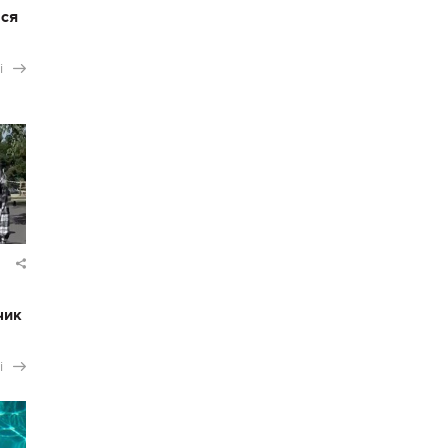
ася
і
чик
і