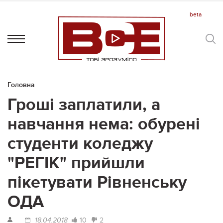
Головна
Гроші заплатили, а
навчання нема: обурені
студенти коледжу
"РЕГІК" прийшли
пікетувати Рівненську
ОДА
10
2
18.04.2018