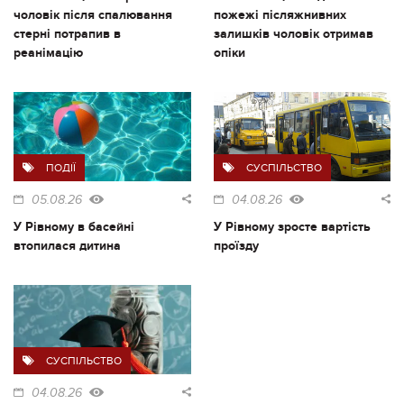
чоловік після спалювання
пожежі післяжнивних
стерні потрапив в
залишків чоловік отримав
реанімацію
опіки
ПОДІЇ
СУСПІЛЬСТВО
05.08.26
04.08.26
У Рівному в басейні
У Рівному зросте вартість
втопилася дитина
проїзду
СУСПІЛЬСТВО
04.08.26