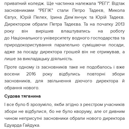
приватний коледж. Ще частинка належала "РЕГІ". Відтак
засновниками "РЕГІК" стали Петро Тадеєв, Микола
Євтух, Юрій Пелех, Ірина Дем`янчук та Юрій Тадеєв.
Директором обрали Петра Тадеєва. Та на початку 2013
року він вирішив влаштуватись на роботу
до Національного університету водного господарства та
природокористування паралельно суміщаючи посади,
адже за посаду директора грошей він не отримував, а
лише за викладацьку діяльність.
Проте одному із засновників таке не подобалось і вже
восени 2016 року відбулись повторні збори
засновників, для звільнення діючого директора й
обрання нового.
Судова тяганина
І все було б зрозуміло, якби згідно з реєстром учасників
збори не відбулися, бо не було кворуму, але от дивним
чином неприсутні засновники обрали нового директора
Едуарда Гайдука.