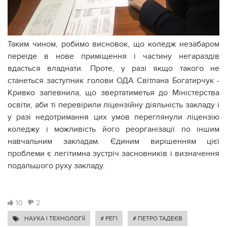
Таким чином, робимо висновок, що коледж незабаром
переїде в нове приміщення і частину негараздів
вдасться владнати. Проте, у разі якщо такого не
станеться заступник голови ОДА Світлана Богатирчук -
Кривко запевнила, що звертатиметья до Міністерства
освіти, аби ті перевірили ліцензійну діяльність закладу і
у разі недотримання цих умов переглянули ліцензію
коледжу і можливість його реорганізації по іншим
навчальним закладам. Єдиним вирішенням цієї
проблеми є легітимна зустріч засновників і визначення
подальшого руху закладу.
10
2
НАУКА І ТЕХНОЛОГІЇ
# РЕГІ
# ПЕТРО ТАДЕЄВ