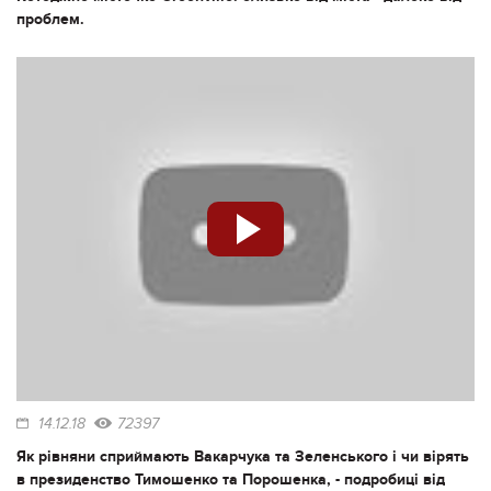
проблем.
14.12.18
72397
Як рівняни сприймають Вакарчука та Зеленського і чи вірять
в президенство Тимошенко та Порошенка, - подробиці від