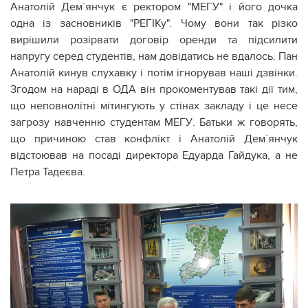
Анатолій Дем`янчук є ректором "МЕГУ" і його дочка
одна із засновників "РЕГІКу". Чому вони так різко
вирішили розірвати договір оренди та підсилити
напругу серед студентів, нам довідатись не вдалось. Пан
Анатолій кинув слухавку і потім ігнорував наші дзвінки.
Згодом на нараді в ОДА він прокоментував такі дії тим,
що неповнолітні мітингують у стінах закладу і це несе
загрозу навченню студентам МЕГУ. Батьки ж говорять,
що причиною став конфлікт і Анатолій Дем`янчук
відстоював на посаді директора Едуарда Гайдука, а не
Петра Тадеєва.