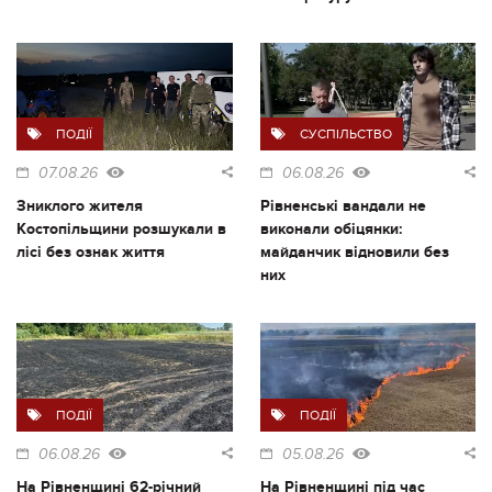
ПОДІЇ
СУСПІЛЬСТВО
07.08.26
06.08.26
Зниклого жителя
Рівненські вандали не
Костопільщини розшукали в
виконали обіцянки:
лісі без ознак життя
майданчик відновили без
них
ПОДІЇ
ПОДІЇ
06.08.26
05.08.26
На Рівненщині 62-річний
На Рівненщині під час