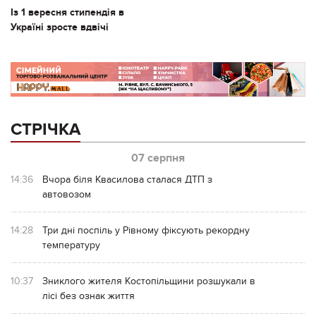
Із 1 вересня стипендія в
Україні зросте вдвічі
СТРІЧКА
07 серпня
14:36
Вчора біля Квасилова сталася ДТП з
автовозом
14:28
Три дні поспіль у Рівному фіксують рекордну
температуру
10:37
Зниклого жителя Костопільщини розшукали в
лісі без ознак життя