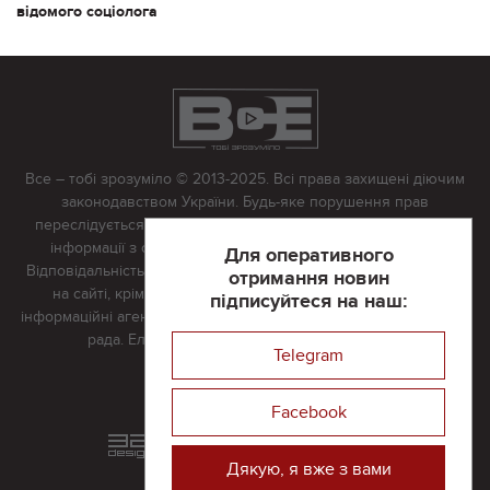
відомого соціолога
Все – тобі зрозуміло © 2013-2025. Всі права захищені діючим
законодавством України. Будь-яке порушення прав
переслідується в судовому порядку. Будь-яке відтворення
інформації з сайту тільки з письмово дозволу редакції.
Для оперативного
Відповідальність за достовірність усіх матеріалів, розміщених
отримання новин
на сайті, крім матеріалів, які містять посилання на інші
підписуйтеся на наш:
інформаційні агентства або інтернет-видання, несе редакційна
рада. Електронна пошта:
vserivne@gmail.com
Telegram
Реклама на сайті
Facebook
Розроблений та підтримується
в
компанії 32х32
Дякую, я вже з вами