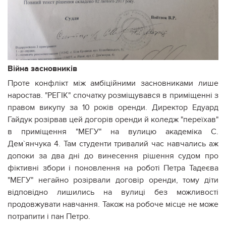
Війна засновників
Проте конфлікт між амбіційними засновниками лише
наростав. "РЕГІК" спочатку розміщувався в приміщенні з
правом викупу за 10 років оренди. Директор Едуард
Гайдук розірвав цей догорів оренди й коледж "переїхав"
в приміщення "МЕГУ" на вулицю академіка С.
Дем`янчука 4. Там студенти тривалий час навчались аж
допоки за два дні до винесення рішення судом про
фіктивні збори і поновлення на роботі Петра Тадеєва
"МЕГУ" негайно розірвали договір оренди, тому діти
відповідно лишились на вулиці без можливості
продовжувати навчання. Також на робоче місце не може
потрапити і пан Петро.