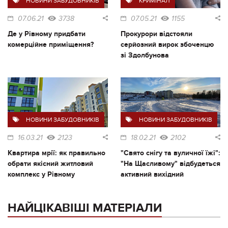
НОВИНИ ЗАБУДОВНИКІВ
КРИМІНАЛ
07.06.21
3738
07.05.21
1155
Де у Рівному придбати
Прокурори відстояли
комерційне приміщення?
серйозний вирок збоченцю
зі Здолбунова
НОВИНИ ЗАБУДОВНИКІВ
НОВИНИ ЗАБУДОВНИКІВ
16.03.21
2123
18.02.21
2102
Квартира мрії: як правильно
"Свято снігу та вуличної їжі":
обрати якісний житловий
"На Щасливому" відбудеться
комплекс у Рівному
активний вихідний
НАЙЦІКАВІШІ МАТЕРІАЛИ