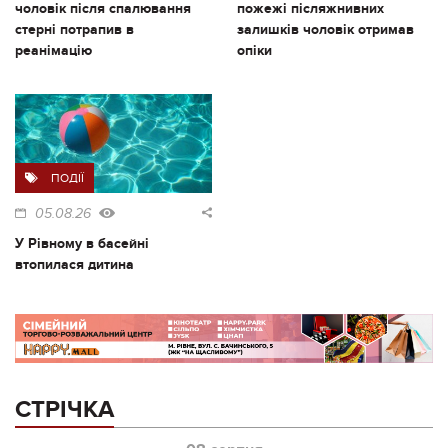
чоловік після спалювання
пожежі післяжнивних
стерні потрапив в
залишків чоловік отримав
реанімацію
опіки
ПОДІЇ
05.08.26
У Рівному в басейні
втопилася дитина
СТРІЧКА