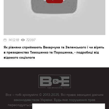
14.12.18
72397
Як рівняни сприймають Вакарчука та Зеленського і чи вірять
в президенство Тимошенко та Порошенка, - подробиці від
відомого соціолога
Все – тобі зрозуміло © 2013-2025. Всі права захищені діючим
законодавством України. Будь-яке порушення прав
переслідується в судовому порядку. Будь-яке відтворення