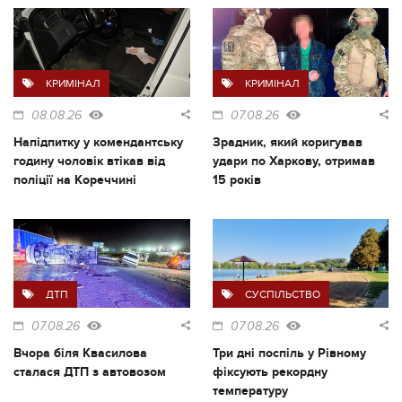
КРИМІНАЛ
КРИМІНАЛ
08.08.26
07.08.26
Напідпитку у комендантську
Зрадник, який коригував
годину чоловік втікав від
удари по Харкову, отримав
поліції на Кореччині
15 років
ДТП
СУСПІЛЬСТВО
07.08.26
07.08.26
Вчора біля Квасилова
Три дні поспіль у Рівному
сталася ДТП з автовозом
фіксують рекордну
температуру