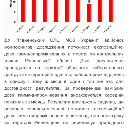
ДУ "Рівненський ОЛЦ МОЗ України" здійснює
моніторингові дослідження потужності експозиційної
дози гамма-випромінювання в повітрі по контрольних
точках Рівненської області. Дані дослідження
проводяться на території обласного лабораторного
центру та на території відділів та лабораторних відділень
в одному і тому ж місці в один і той же час для
д
остовірності результатів. За проведеними замірами
дози гамма-випромінювання вираховується середній
показник за місяць. Результати досліджень свідчать, що
розподіл середньомісячної потужності експозиційної
дози гамма-випромінювання у листопаді поточного року
на території Рівненщини не перевищує природного