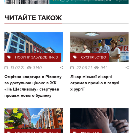
ЧИТАЙТЕ ТАКОЖ
НОВИНИ ЗАБУДОВНИКІВ
СУСПІЛЬСТВО
13.07.21
3140
22.06.21
941
Омріяна квартира в Рівному
Лікар міської лікарні
за доступною ціною: в ЖК
отримав премію в галузі
«На Щасливому» стартував
хірургії
продаж нового будинку