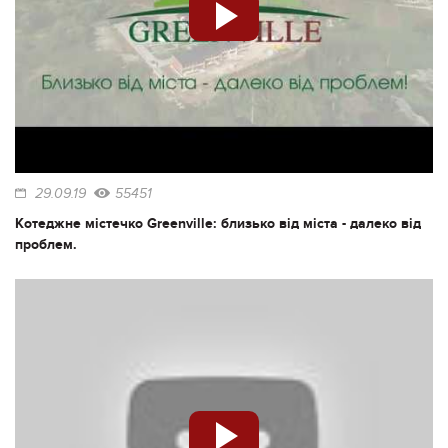
29.09.19
55451
Котеджне містечко Greenville: близько від міста - далеко від
проблем.