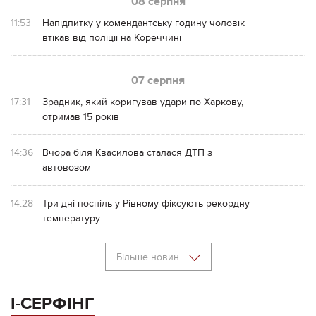
08 серпня
11:53
Напідпитку у комендантську годину чоловік
втікав від поліції на Кореччині
07 серпня
17:31
Зрадник, який коригував удари по Харкову,
отримав 15 років
14:36
Вчора біля Квасилова сталася ДТП з
автовозом
14:28
Три дні поспіль у Рівному фіксують рекордну
температуру
Більше новин
І-СЕРФІНГ