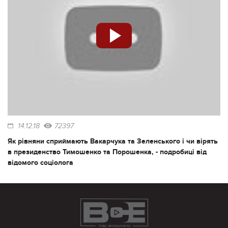
14.12.18
72397
Як рівняни сприймають Вакарчука та Зеленського і чи вірять
в президенство Тимошенко та Порошенка, - подробиці від
відомого соціолога