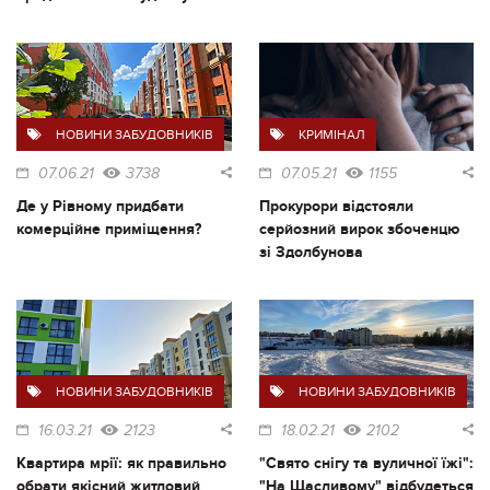
НОВИНИ ЗАБУДОВНИКІВ
КРИМІНАЛ
07.06.21
3738
07.05.21
1155
Де у Рівному придбати
Прокурори відстояли
комерційне приміщення?
серйозний вирок збоченцю
зі Здолбунова
НОВИНИ ЗАБУДОВНИКІВ
НОВИНИ ЗАБУДОВНИКІВ
16.03.21
2123
18.02.21
2102
Квартира мрії: як правильно
"Свято снігу та вуличної їжі":
обрати якісний житловий
"На Щасливому" відбудеться