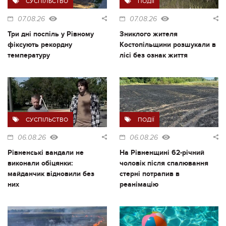
СУСПІЛЬСТВО
ПОДІЇ
07.08.26
07.08.26
Три дні поспіль у Рівному
Зниклого жителя
фіксують рекордну
Костопільщини розшукали в
температуру
лісі без ознак життя
СУСПІЛЬСТВО
ПОДІЇ
06.08.26
06.08.26
Рівненські вандали не
На Рівненщині 62-річний
виконали обіцянки:
чоловік після спалювання
майданчик відновили без
стерні потрапив в
них
реанімацію