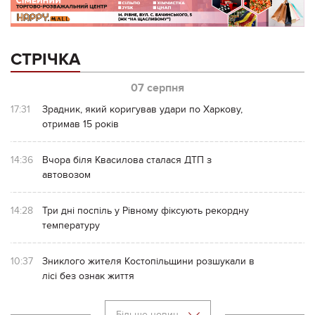
СТРІЧКА
07 серпня
17:31
Зрадник, який коригував удари по Харкову,
отримав 15 років
14:36
Вчора біля Квасилова сталася ДТП з
автовозом
14:28
Три дні поспіль у Рівному фіксують рекордну
температуру
10:37
Зниклого жителя Костопільщини розшукали в
лісі без ознак життя
Більше новин