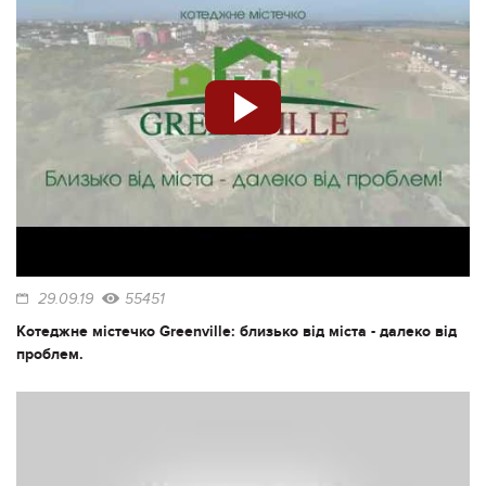
29.09.19
55451
Котеджне містечко Greenville: близько від міста - далеко від
проблем.