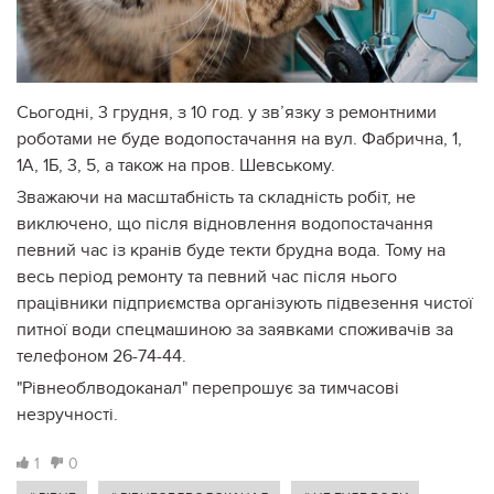
Сьогодні, 3 грудня, з 10 год. у зв’язку з ремонтними
роботами не буде водопостачання на вул. Фабрична, 1,
1А, 1Б, 3, 5, а також на пров. Шевському.
Зважаючи на масштабність та складність робіт, не
виключено, що після відновлення водопостачання
певний час із кранів буде текти брудна вода. Тому на
весь період ремонту та певний час після нього
працівники підприємства організують підвезення чистої
питної води спецмашиною за заявками споживачів за
телефоном 26-74-44.
"Рівнеоблводоканал" перепрошує за тимчасові
незручності.
1
0