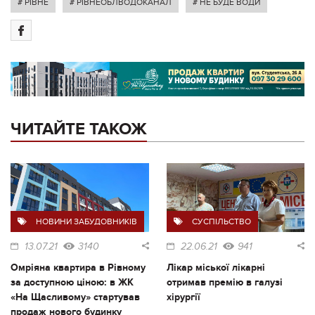
# РІВНЕ
# РІВНЕОБЛВОДОКАНАЛ
# НЕ БУДЕ ВОДИ
ЧИТАЙТЕ ТАКОЖ
НОВИНИ ЗАБУДОВНИКІВ
СУСПІЛЬСТВО
13.07.21
3140
22.06.21
941
Омріяна квартира в Рівному
Лікар міської лікарні
за доступною ціною: в ЖК
отримав премію в галузі
«На Щасливому» стартував
хірургії
продаж нового будинку