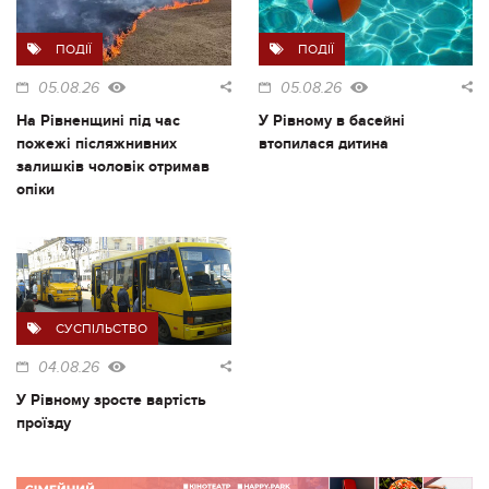
ПОДІЇ
ПОДІЇ
05.08.26
05.08.26
На Рівненщині під час
У Рівному в басейні
пожежі післяжнивних
втопилася дитина
залишків чоловік отримав
опіки
СУСПІЛЬСТВО
04.08.26
У Рівному зросте вартість
проїзду