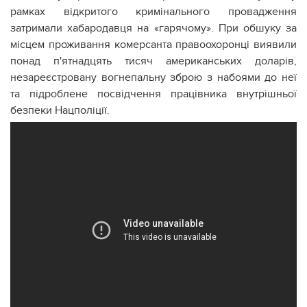
рамках відкритого кримінального провадження
затримали хабародавця на «гарячому». При обшуку за
місцем проживання комерсанта правоохоронці виявили
понад п'ятнадцять тисяч американських доларів,
незареєстровану вогнепальну зброю з набоями до неї
та підроблене посвідчення працівника внутрішньої
безпеки Нацполіції.