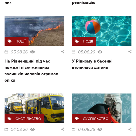
них
реанімацію
ПОДІЇ
ПОДІЇ
05.08.26
05.08.26
На Рівненщині під час
У Рівному в басейні
пожежі післяжнивних
втопилася дитина
залишків чоловік отримав
опіки
СУСПІЛЬСТВО
СУСПІЛЬСТВО
04.08.26
04.08.26