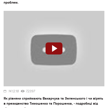
проблем.
14.12.18
72397
Як рівняни сприймають Вакарчука та Зеленського і чи вірять
в президенство Тимошенко та Порошенка, - подробиці від