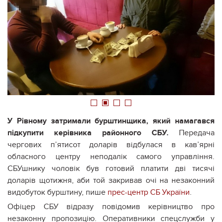
1
2
3
4
У Рівному затримали бурштинщика, який намагався
підкупити керівника районного СБУ.
Передача
чергових п’ятисот доларів відбулася в кав’ярні
обласного центру неподалік самого управління.
СБУшнику чоловік був готовий платити дві тисячі
доларів щотижня, аби той закривав очі на незаконний
видобуток бурштину, пише
прес-центр СБ України
.
Офіцер СБУ відразу повідомив керівництво про
незаконну пропозицію. Оперативники спецслужби у