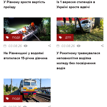
У Рівному зросте вартість
Із 1 вересня стипендія в
проїзду
Україні зросте вдвічі
ПОДІЇ
ДТП
03.08.26
03.08.26
На Рівненщині у водоймі
У Рокитному травмувалася
втопилася 15-річна дівчина
неповнолітня водійка
мопеду без посвідчення
водія
ПОДІЇ