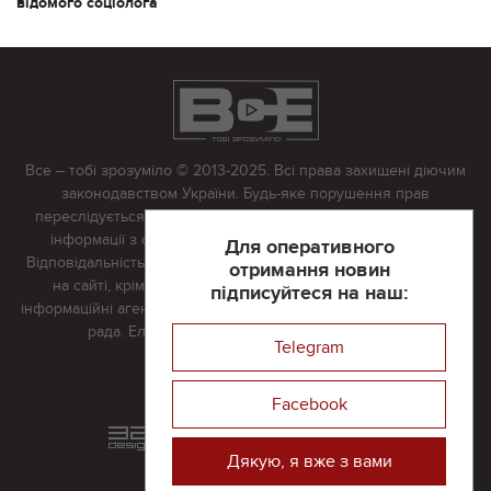
відомого соціолога
Все – тобі зрозуміло © 2013-2025. Всі права захищені діючим
законодавством України. Будь-яке порушення прав
переслідується в судовому порядку. Будь-яке відтворення
інформації з сайту тільки з письмово дозволу редакції.
Для оперативного
Відповідальність за достовірність усіх матеріалів, розміщених
отримання новин
на сайті, крім матеріалів, які містять посилання на інші
підписуйтеся на наш:
інформаційні агентства або інтернет-видання, несе редакційна
рада. Електронна пошта:
vserivne@gmail.com
Telegram
Реклама на сайті
Facebook
Розроблений та підтримується
в
компанії 32х32
Дякую, я вже з вами