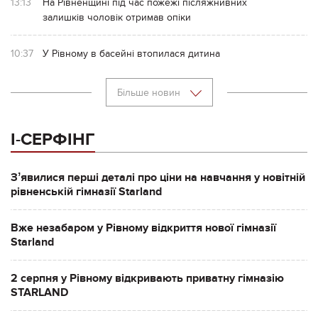
13:13
На Рівненщині під час пожежі післяжнивних
залишків чоловік отримав опіки
10:37
У Рівному в басейні втопилася дитина
Більше новин
І-СЕРФІНГ
Зʼявилися перші деталі про ціни на навчання у новітній
рівненській гімназії Starland
Вже незабаром у Рівному відкриття нової гімназії
Starland
2 серпня у Рівному відкривають приватну гімназію
STARLAND