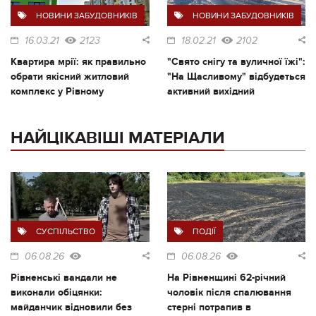
НОВИНИ ЗАБУДОВНИКІВ
НОВИНИ ЗАБУДОВНИКІВ
16.03.21
2123
18.02.21
2102
Квартира мрії: як правильно
"Свято снігу та вуличної їжі":
обрати якісний житловий
"На Щасливому" відбудеться
комплекс у Рівному
активний вихідний
НАЙЦІКАВІШІ МАТЕРІАЛИ
СУСПІЛЬСТВО
ПОДІЇ
06.08.26
06.08.26
Рівненські вандали не
На Рівненщині 62-річний
виконали обіцянки:
чоловік після спалювання
майданчик відновили без
стерні потрапив в