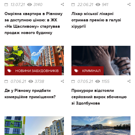
13.07.21
3140
22.06.21
941
Омріяна квартира в Рівному
Лікар міської лікарні
за доступною ціною: в ЖК
отримав премію в галузі
«На Щасливому» стартував
хірургії
продаж нового будинку
НОВИНИ ЗАБУДОВНИКІВ
КРИМІНАЛ
07.06.21
3738
07.05.21
1155
Де у Рівному придбати
Прокурори відстояли
комерційне приміщення?
серйозний вирок збоченцю
зі Здолбунова