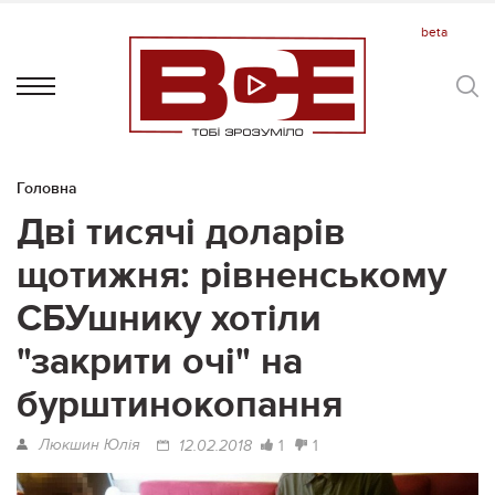
Головна
Дві тисячі доларів
щотижня: рівненському
СБУшнику хотіли
"закрити очі" на
бурштинокопання
Люкшин Юлія
1
1
12.02.2018