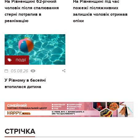
На Рівненщині 62-річний
На Рівненщині під час
чоловік після спалювання
пожежі післяжнивних
стерні потрапив в
залишків чоловік отримав
реанімацію
опіки
ПОДІЇ
05.08.26
У Рівному в басейні
втопилася дитина
СТРІЧКА