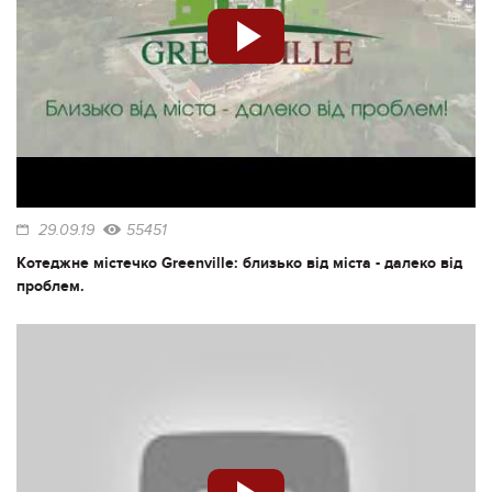
29.09.19
55451
Котеджне містечко Greenville: близько від міста - далеко від
проблем.