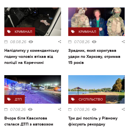
КРИМІНАЛ
КРИМІНАЛ
08.08.26
07.08.26
Напідпитку у комендантську
Зрадник, який коригував
годину чоловік втікав від
удари по Харкову, отримав
поліції на Кореччині
15 років
ДТП
СУСПІЛЬСТВО
07.08.26
07.08.26
Вчора біля Квасилова
Три дні поспіль у Рівному
сталася ДТП з автовозом
фіксують рекордну