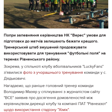
Попри запевняння керівництва НК "Верес" умови для
підготовки до матчів залишають бажати кращого.
Тренерський штаб змушений продовжувати
використовувати для тренування "футбольні поля" на
теренах Рівненського району.
Зокрема, у спільноті клубу вболівальників "LuckyFans"
з'явилися
фото з учорашнього тренування
команди у с.
Дядьковичі.
Нагадаємо, що раніше головний тренер команди
Володимир Мазяр у спілкуванні з журналістом сайту
"ВСЕ" заявив про досягення домовленостей між
керівництвом дирекції клубу та компанії ПАТ "Рівнеазот"
щодо використання стадіону "Хімік"
.