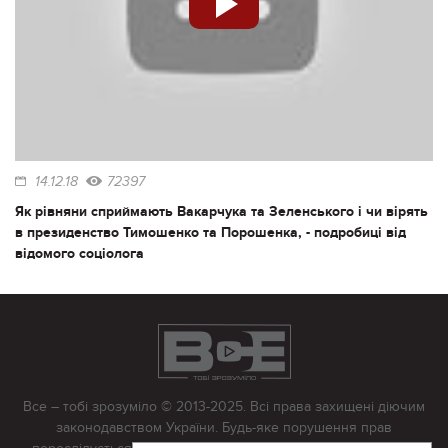
14.12.18
72397
Як рівняни сприймають Вакарчука та Зеленського і чи вірять
в президенство Тимошенко та Порошенка, - подробиці від
відомого соціолога
Все – тобі зрозуміло © 2013-2025. Всі права захищені діючим
законодавством України. Будь-яке порушення прав