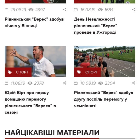
16.08.19
2397
16.08.19
1684
Рівненський "Верес" здобув
День Незалежності
нічию у Вінниці
рівненський "Верес"
проведе в Ужгороді
СПОРТ
СПОРТ
11.08.19
2378
10.08.19
2304
Юрій Вірт про першу
Рівненський "Верес" здобув
домашню перемогу
другу поспіль перемогу у
рівненського "Вереса" в
чемпіонаті
сезоні
НАЙЦІКАВІШІ МАТЕРІАЛИ