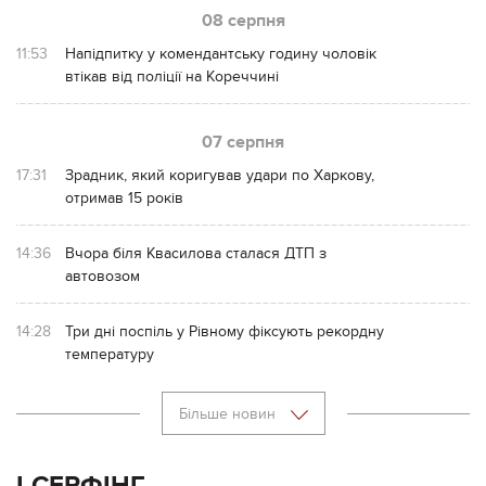
08 серпня
11:53
Напідпитку у комендантську годину чоловік
втікав від поліції на Кореччині
07 серпня
17:31
Зрадник, який коригував удари по Харкову,
отримав 15 років
14:36
Вчора біля Квасилова сталася ДТП з
автовозом
14:28
Три дні поспіль у Рівному фіксують рекордну
температуру
Більше новин
І-СЕРФІНГ