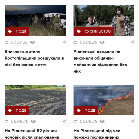
ПОДІЇ
СУСПІЛЬСТВО
07.08.26
06.08.26
Зниклого жителя
Рівненські вандали не
Костопільщини розшукали в
виконали обіцянки:
лісі без ознак життя
майданчик відновили без
них
ПОДІЇ
ПОДІЇ
06.08.26
05.08.26
На Рівненщині 62-річний
На Рівненщині під час
чоловік після спалювання
пожежі післяжнивних