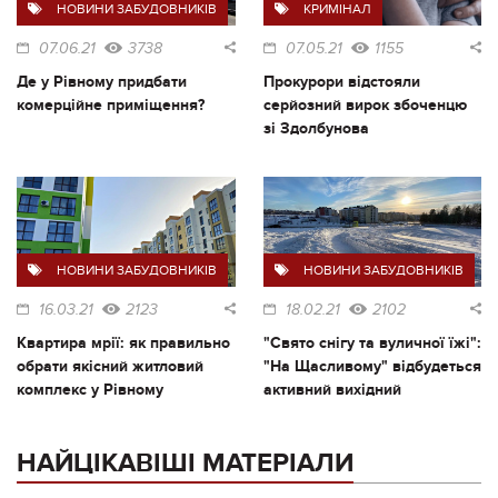
НОВИНИ ЗАБУДОВНИКІВ
КРИМІНАЛ
07.06.21
3738
07.05.21
1155
Де у Рівному придбати
Прокурори відстояли
комерційне приміщення?
серйозний вирок збоченцю
зі Здолбунова
НОВИНИ ЗАБУДОВНИКІВ
НОВИНИ ЗАБУДОВНИКІВ
16.03.21
2123
18.02.21
2102
Квартира мрії: як правильно
"Свято снігу та вуличної їжі":
обрати якісний житловий
"На Щасливому" відбудеться
комплекс у Рівному
активний вихідний
НАЙЦІКАВІШІ МАТЕРІАЛИ