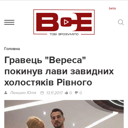
Головна
Гравець "Вереса"
покинув лави завидних
холостяків Рівного
Люкшин Юлія
0
0
13.11.2017