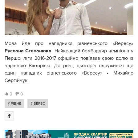
Мова йде про нападника рівненського «Вересу»
Руслана Степанюка
. Найкращий бомбардир чемпіонату
Першої ліги 2016-2017 офіційно пов'язав свою долю із
чарівною Вікторією. До речі, цьогоріч одружився ще
один нападник рівненського «Вересу» - Михайло
Сергійчук .
0
0
# РІВНЕ
# ВЕРЕС