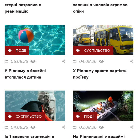
стерні потрапив в
залишків чоловік отримав
реанімацію
опіки
ПОДІЇ
СУСПІЛЬСТВО
05.08.26
04.08.26
У Рівному в басейні
У Рівному зросте вартість
втопилася дитина
проїзду
СУСПІЛЬСТВО
ПОДІЇ
04.08.26
03.08.26
Із 1 вересня стипендія в
На Рівненщині у водоймі