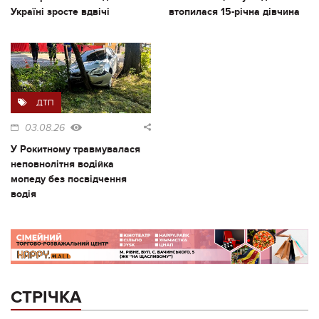
Україні зросте вдвічі
втопилася 15-річна дівчина
ДТП
03.08.26
У Рокитному травмувалася
неповнолітня водійка
мопеду без посвідчення
водія
СТРІЧКА