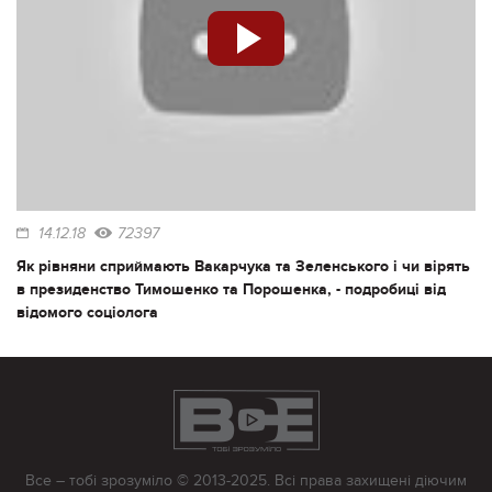
14.12.18
72397
Як рівняни сприймають Вакарчука та Зеленського і чи вірять
в президенство Тимошенко та Порошенка, - подробиці від
відомого соціолога
Все – тобі зрозуміло © 2013-2025. Всі права захищені діючим