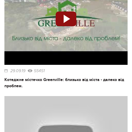
29.09.19
55451
Котеджне містечко Greenville: близько від міста - далеко від
проблем.