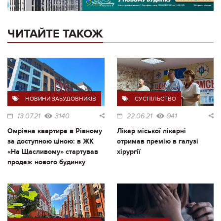
ЧИТАЙТЕ ТАКОЖ
НОВИНИ ЗАБУДОВНИКІВ
СУСПІЛЬСТВО
13.07.21
3140
22.06.21
941
Омріяна квартира в Рівному
Лікар міської лікарні
за доступною ціною: в ЖК
отримав премію в галузі
«На Щасливому» стартував
хірургії
продаж нового будинку