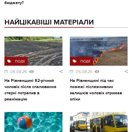
бюджету?
НАЙЦІКАВІШІ МАТЕРІАЛИ
ПОДІЇ
ПОДІЇ
06.08.26
05.08.26
На Рівненщині 62-річний
На Рівненщині під час
чоловік після спалювання
пожежі післяжнивних
стерні потрапив в
залишків чоловік отримав
реанімацію
опіки