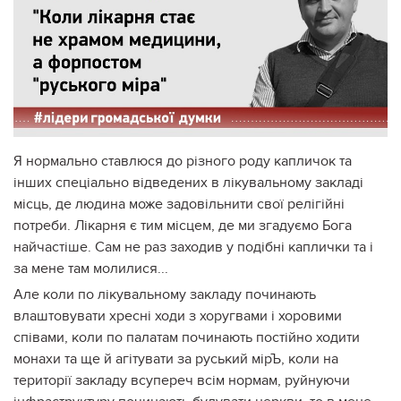
Я нормально ставлюся до різного роду капличок та
інших спеціально відведених в лікувальному закладі
місць, де людина може задовільнити свої релігійні
потреби. Лікарня є тим місцем, де ми згадуємо Бога
найчастіше. Сам не раз заходив у подібні каплички та і
за мене там молилися...
Але коли по лікувальному закладу починають
влаштовувати хресні ходи з хоругвами і хоровими
співами, коли по палатам починають постійно ходити
монахи та ще й агітувати за руський мірЪ, коли на
територі
ї закладу всупереч всім нормам, руйнуючи