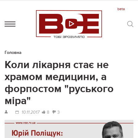
Головна
Коли лікарня стає не
храмом медицини, а
форпостом "руського
міра"
8
3
10.11.2017