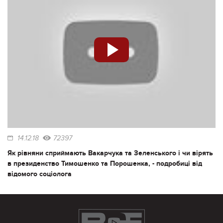
14.12.18
72397
Як рівняни сприймають Вакарчука та Зеленського і чи вірять
в президенство Тимошенко та Порошенка, - подробиці від
відомого соціолога