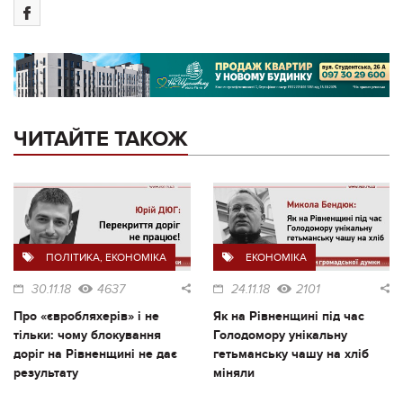
ЧИТАЙТЕ ТАКОЖ
ПОЛІТИКА
,
ЕКОНОМІКА
ЕКОНОМІКА
30.11.18
4637
24.11.18
2101
Про «євробляхерів» і не
Як на Рівненщині під час
тільки: чому блокування
Голодомору унікальну
доріг на Рівненщині не дає
гетьманську чашу на хліб
результату
міняли