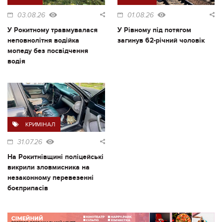
03.08.26
01.08.26
У Рокитному травмувалася
У Рівному під потягом
неповнолітня водійка
загинув 62-річний чоловік
мопеду без посвідчення
водія
КРИМІНАЛ
31.07.26
На Рокитнівщині поліцейські
викрили зловмисника на
незаконному перевезенні
боєприпасів