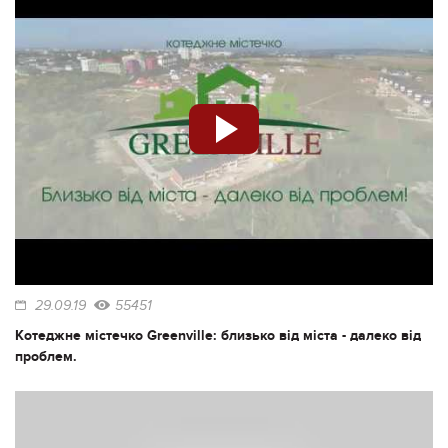
29.09.19
55451
Котеджне містечко Greenville: близько від міста - далеко від
проблем.