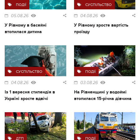
ПОДІЇ
СУСПІЛЬСТВО
05.08.26
04.08.26
У Рівному в басейні
У Рівному зросте вартість
втопилася дитина
проїзду
СУСПІЛЬСТВО
ПОДІЇ
04.08.26
03.08.26
Із 1 вересня стипендія в
На Рівненщині у водоймі
Україні зросте вдвічі
втопилася 15-річна дівчина
ДТП
ПОДІЇ