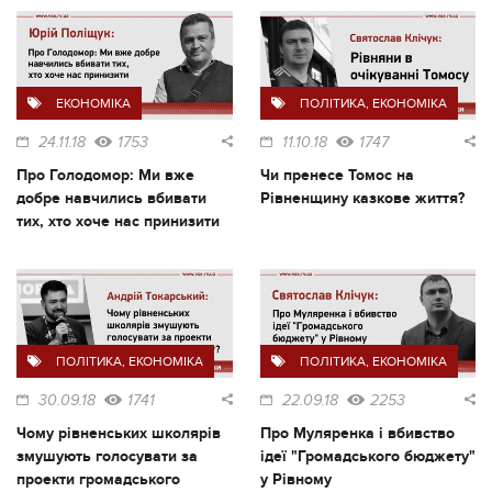
ЕКОНОМІКА
ПОЛІТИКА
,
ЕКОНОМІКА
24.11.18
1753
11.10.18
1747
Про Голодомор: Ми вже
Чи пренесе Томос на
добре навчились вбивати
Рівненщину казкове життя?
тих, хто хоче нас принизити
ПОЛІТИКА
,
ЕКОНОМІКА
ПОЛІТИКА
,
ЕКОНОМІКА
30.09.18
1741
22.09.18
2253
Чому рівненських школярів
Про Муляренка і вбивство
змушують голосувати за
ідеї "Громадського бюджету"
проекти громадського
у Рівному