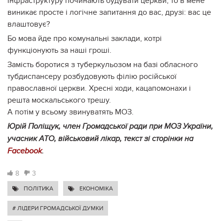
інфраструктуру починають будувати церкви, то в мене
виникає просте і логічне запитання до вас, друзі:
вас це
влаштовує?
Бо мова йде про комунальні заклади, котрі
функціонують за наші гроші.
Замість боротися з туберкульозом на базі обласного
тубдиспансеру розбудовують філію російської
православної церкви. Хресні ходи, кацапомонахи і
решта москальського трешу.
А потім у всьому звинуватять МОЗ.
Юрій Поліщук, член Громадської ради при МОЗ України,
учасник АТО, військовий лікар, текст зі сторінки на
Facebook
.
8
3
ПОЛІТИКА
ЕКОНОМІКА
# ЛІДЕРИ ГРОМАДСЬКОЇ ДУМКИ