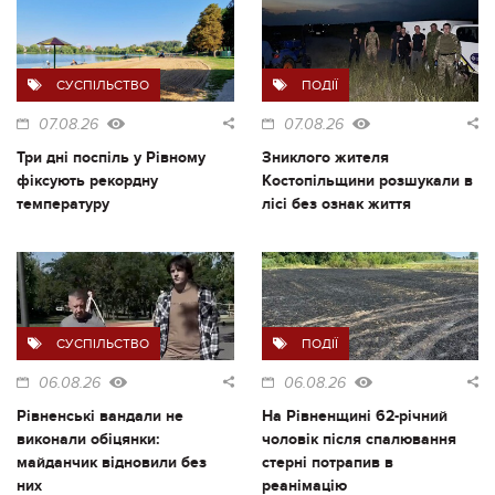
СУСПІЛЬСТВО
ПОДІЇ
07.08.26
07.08.26
Три дні поспіль у Рівному
Зниклого жителя
фіксують рекордну
Костопільщини розшукали в
температуру
лісі без ознак життя
СУСПІЛЬСТВО
ПОДІЇ
06.08.26
06.08.26
Рівненські вандали не
На Рівненщині 62-річний
виконали обіцянки:
чоловік після спалювання
майданчик відновили без
стерні потрапив в
них
реанімацію