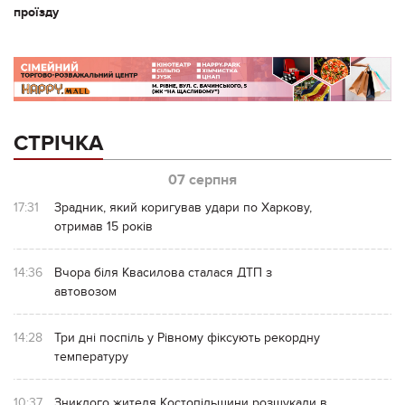
проїзду
СТРІЧКА
07 серпня
17:31
Зрадник, який коригував удари по Харкову,
отримав 15 років
14:36
Вчора біля Квасилова сталася ДТП з
автовозом
14:28
Три дні поспіль у Рівному фіксують рекордну
температуру
10:37
Зниклого жителя Костопільщини розшукали в