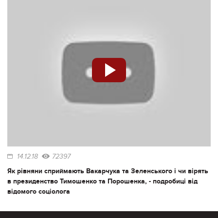
14.12.18
72397
Як рівняни сприймають Вакарчука та Зеленського і чи вірять
в президенство Тимошенко та Порошенка, - подробиці від
відомого соціолога