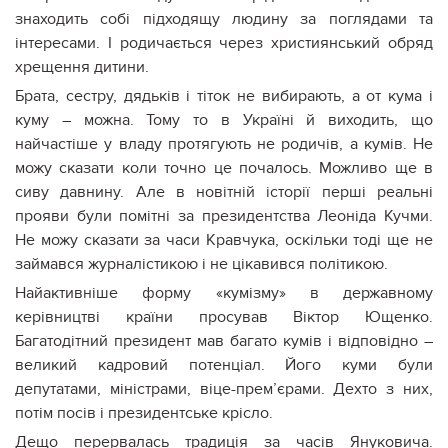
знаходить собі підходящу людину за поглядами та
інтересами. І родичається через християнський обряд
хрещення дитини.
Брата, сестру, дядьків і тіток не вибирають, а от кума і
куму – можна. Тому то в Україні й виходить, що
найчастіше у владу протягують не родичів, а кумів. Не
можу сказати коли точно це почалось. Можливо ще в
сиву давнину. Але в новітній історії перші реальні
прояви були помітні за президентства Леоніда Кучми.
Не можу сказати за часи Кравчука, оскільки тоді ще не
займався журналістикою і не цікавився політикою.
Найактивніше форму «кумізму» в державному
керівництві країни просував Віктор Ющенко.
Багатодітний президент мав багато кумів і відповідно –
великий кадровий потенціал. Його куми були
депутатами, міністрами, віце-прем’єрами. Дехто з них,
потім посів і президентське крісло.
Дещо перервалась традиція за часів Януковича.