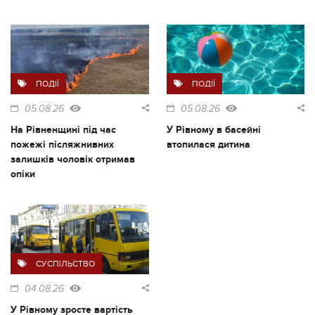
ПОДІЇ
ПОДІЇ
05.08.26
05.08.26
На Рівненщині під час
У Рівному в басейні
пожежі післяжнивних
втопилася дитина
залишків чоловік отримав
опіки
СУСПІЛЬСТВО
04.08.26
У Рівному зросте вартість