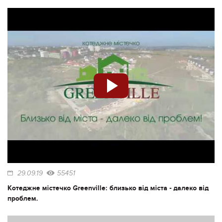
29.09.19
55451
Котеджне містечко Greenville: близько від міста - далеко від
проблем.