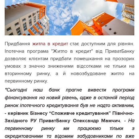
Придбання
житла в кредит
стає доступним для рівнян.
Іпотечна програма "Житло в кредит" від ПриватБанку
дозволяє клієнтам придбати помешкання на прозорих
умовах з значно зниженими відсотками не тільки на
вторинному ринку, а й новозбудоване житло на
первинному ринку.
“Сьогодні наш банк прагне вивести програми
фінансування на новий рівень, адже в останній період
ринок іпотечного кредитування був не надто активним,
- керівник Бізнесу “Споживче кредитування” Північно-
Західного РУ ПриватБанку Олександр Мамчич
.
- На
первинному ринку ми працюємо тільки з
акредитованими та відомим забудовниками по вже