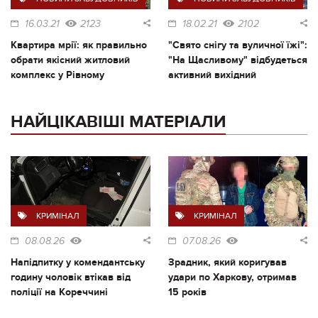
16.03.21
2123
18.02.21
2102
Квартира мрії: як правильно
"Свято снігу та вуличної їжі":
обрати якісний житловий
"На Щасливому" відбудеться
комплекс у Рівному
активний вихідний
НАЙЦІКАВІШІ МАТЕРІАЛИ
КРИМІНАЛ
КРИМІНАЛ
08.08.26
07.08.26
Напідпитку у комендантську
Зрадник, який коригував
годину чоловік втікав від
удари по Харкову, отримав
поліції на Кореччині
15 років