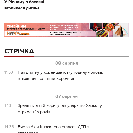
У Рівному в басейні
втопилася дитина
СТРІЧКА
08 серпня
11:53
Напідпитку у комендантську годину чоловік
втікав від поліції на Кореччині
07 серпня
17:31
Зрадник, який коригував удари по Харкову,
отримав 15 років
14:36
Вчора біля Квасилова сталася ДТП з