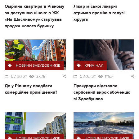
Омріяна квартира в Рівному
Лікар міської лікарні
за доступною ціною: в ЖК
отримав премію в галузі
«На Щасливому» стартував
хірургії
продаж нового будинку
НОВИНИ ЗАБУДОВНИКІВ
КРИМІНАЛ
07.06.21
3738
07.05.21
1155
Де у Рівному придбати
Прокурори відстояли
комерційне приміщення?
серйозний вирок збоченцю
зі Здолбунова
НОВИНИ ЗАБУДОВНИКІВ
НОВИНИ ЗАБУДОВНИКІВ