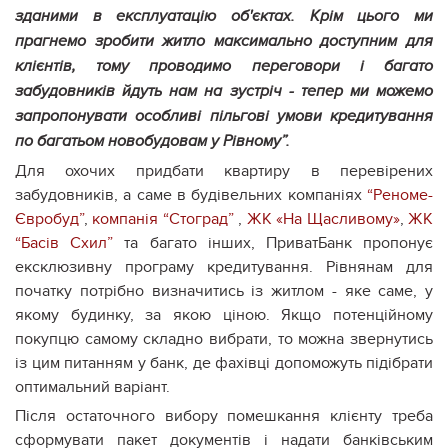
зданими в експлуатацію об'єктах. Крім цього ми
прагнемо зробити житло максимально доступним для
клієнтів, тому проводимо переговори і багато
забудовників йдуть нам на зустріч - тепер ми можемо
запропонувати особливі пільгові умови кредитування
по багатьом новобудовам у Рівному”.
Для охочих придбати квартиру в перевірених
забудовників, а саме в будівельних компаніях
“Реноме-
Євробуд”
,
компанія “Стоград”
,
ЖК «На Щасливому»
,
ЖК
“Басів Схил”
та багато інших, ПриватБанк пропонує
ексклюзивну програму кредитування. Рівнянам для
початку потрібно визначитись із житлом - яке саме, у
якому будинку, за якою ціною. Якщо потенційному
покупцю самому складно вибрати, то можна звернутись
із цим питанням у банк, де фахівці допоможуть підібрати
оптимальний варіант.
Після остаточного вибору помешкання клієнту треба
сформувати пакет документів і надати банківським