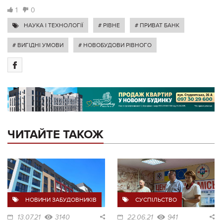
1
0
НАУКА І ТЕХНОЛОГІЇ
# РІВНЕ
# ПРИВАТ БАНК
# ВИГІДНІ УМОВИ
# НОВОБУДОВИ РІВНОГО
ЧИТАЙТЕ ТАКОЖ
НОВИНИ ЗАБУДОВНИКІВ
СУСПІЛЬСТВО
13.07.21
3140
22.06.21
941