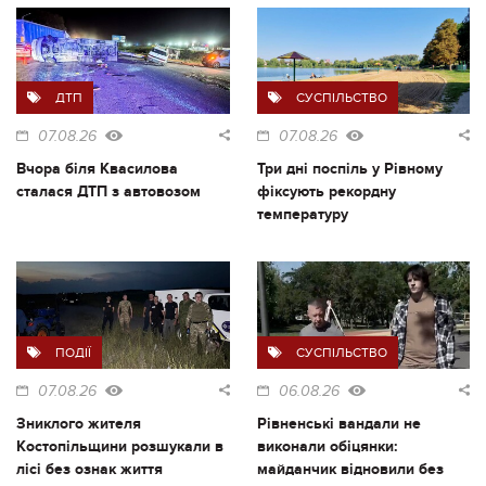
ДТП
СУСПІЛЬСТВО
07.08.26
07.08.26
Вчора біля Квасилова
Три дні поспіль у Рівному
сталася ДТП з автовозом
фіксують рекордну
температуру
ПОДІЇ
СУСПІЛЬСТВО
07.08.26
06.08.26
Зниклого жителя
Рівненські вандали не
Костопільщини розшукали в
виконали обіцянки:
лісі без ознак життя
майданчик відновили без