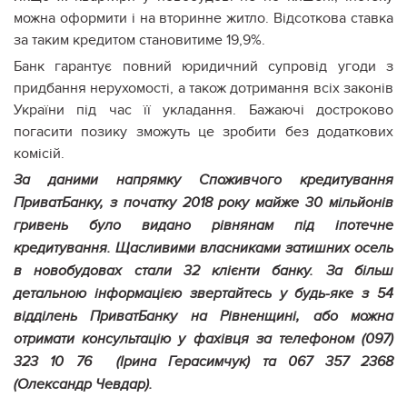
можна оформити і на вторинне житло. Відсоткова ставка
за таким кредитом становитиме 19,9%.
Банк гарантує повний юридичний супровід угоди з
придбання нерухомості, а також дотримання всіх законів
України під час її укладання. Бажаючі достроково
погасити позику зможуть це зробити без додаткових
комісій.
За даними напрямку Споживчого кредитування
ПриватБанку, з початку 2018 року майже 30 мільйонів
гривень було видано рівнянам під іпотечне
кредитування. Щасливими власниками затишних осель
в новобудовах стали 32 клієнти банку. За більш
детальною інформацією звертайтесь у будь-яке з 54
відділень ПриватБанку на Рівненщині, або можна
отримати консультацію у фахівця за телефоном (097)
323 10 76 (Ірина Герасимчук) та 067 357 2368
(Олександр Чевдар).