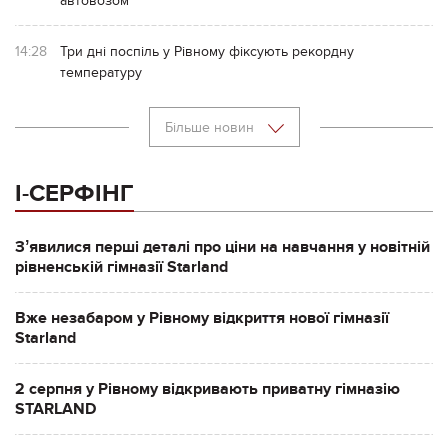
автовозом
14:28
Три дні поспіль у Рівному фіксують рекордну
температуру
Більше новин
І-СЕРФІНГ
Зʼявилися перші деталі про ціни на навчання у новітній
рівненській гімназії Starland
Вже незабаром у Рівному відкриття нової гімназії
Starland
2 серпня у Рівному відкривають приватну гімназію
STARLAND