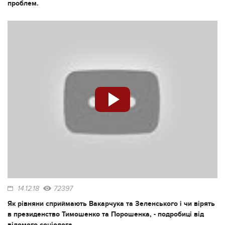
проблем.
14.12.18
72397
Як рівняни сприймають Вакарчука та Зеленського і чи вірять
в президенство Тимошенко та Порошенка, - подробиці від
відомого соціолога