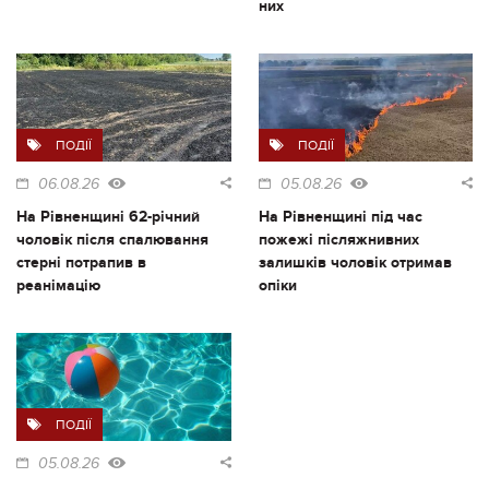
них
ПОДІЇ
ПОДІЇ
06.08.26
05.08.26
На Рівненщині 62-річний
На Рівненщині під час
чоловік після спалювання
пожежі післяжнивних
стерні потрапив в
залишків чоловік отримав
реанімацію
опіки
ПОДІЇ
05.08.26