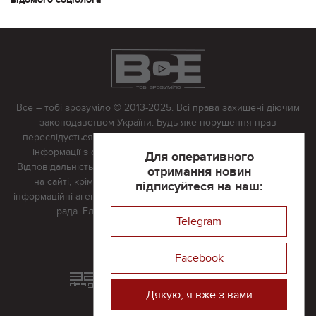
Все – тобі зрозуміло © 2013-2025. Всі права захищені діючим
законодавством України. Будь-яке порушення прав
переслідується в судовому порядку. Будь-яке відтворення
інформації з сайту тільки з письмово дозволу редакції.
Для оперативного
Відповідальність за достовірність усіх матеріалів, розміщених
отримання новин
на сайті, крім матеріалів, які містять посилання на інші
підписуйтеся на наш:
інформаційні агентства або інтернет-видання, несе редакційна
рада. Електронна пошта:
vserivne@gmail.com
Telegram
Реклама на сайті
Facebook
Розроблений та підтримується
в
компанії 32х32
Дякую, я вже з вами