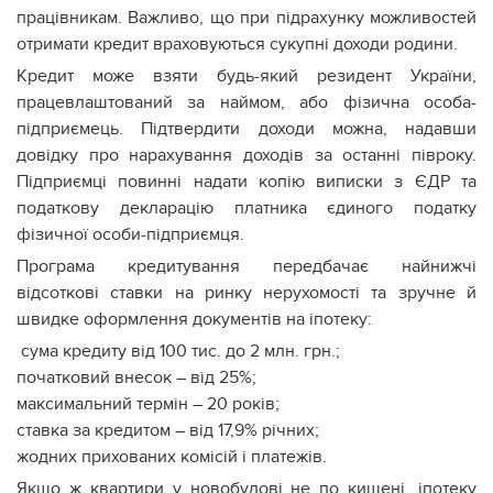
працівникам. Важливо, що при підрахунку можливостей
отримати кредит враховуються сукупні доходи родини.
Кредит може взяти будь-який резидент України,
працевлаштований за наймом, або фізична особа-
підприємець. Підтвердити доходи можна, надавши
довідку про нарахування доходів за останні півроку.
Підприємці повинні надати копію виписки з ЄДР та
податкову декларацію платника єдиного податку
фізичної особи-підприємця.
Програма кредитування передбачає найнижчі
відсоткові ставки на ринку нерухомості та зручне й
швидке оформлення документів на іпотеку:
сума кредиту від 100 тис. до 2 млн. грн.;
початковий внесок – від 25%;
максимальний термін – 20 років;
ставка за кредитом – від 17,9% річних;
жодних прихованих комісій і платежів.
Якщо ж квартири у новобудові не по кишені, іпотеку