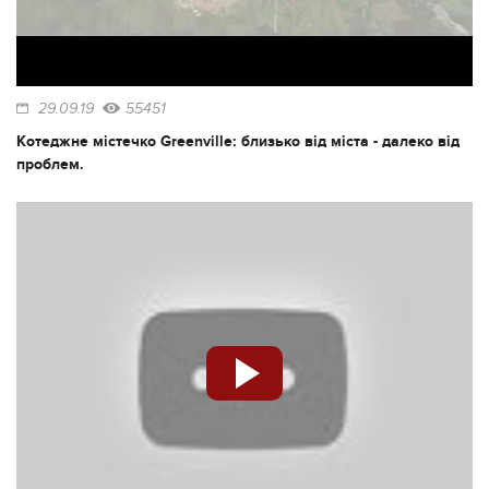
29.09.19
55451
Котеджне містечко Greenville: близько від міста - далеко від
проблем.