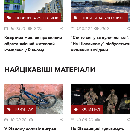
НОВИНИ ЗАБУДОВНИКІВ
НОВИНИ ЗАБУДОВНИКІВ
16.03.21
2123
18.02.21
2102
Квартира мрії: як правильно
"Свято снігу та вуличної їжі":
обрати якісний житловий
"На Щасливому" відбудеться
комплекс у Рівному
активний вихідний
НАЙЦІКАВІШІ МАТЕРІАЛИ
КРИМІНАЛ
КРИМІНАЛ
10.08.26
10.08.26
У Рівному чоловік викрав
На Рівненщині судитимуть