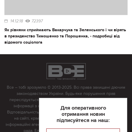
14.12.18
72397
Як рівняни сприймають Вакарчука та Зеленського і чи вірять
в президенство Тимошенко та Порошенка, - подробиці від
відомого соціолога
Все – тобі зрозуміло © 2013-2025. Всі права захищені діючим
законодавством України. Будь-яке порушення прав
переслідується в судовому порядку. Будь-яке відтворення
інформації з сайту тільки з письмово дозволу редакції.
Для оперативного
Відповідальність за достовірність усіх матеріалів, розміщених
отримання новин
на сайті, крім матеріалів, які містять посилання на інші
підписуйтеся на наш:
інформаційні агентства або інтернет-видання, несе редакційна
рада. Електронна пошта:
vserivne@gmail.com