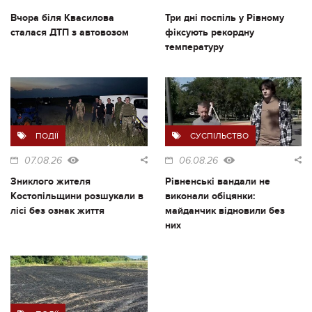
Вчора біля Квасилова
Три дні поспіль у Рівному
сталася ДТП з автовозом
фіксують рекордну
температуру
ПОДІЇ
СУСПІЛЬСТВО
07.08.26
06.08.26
Зниклого жителя
Рівненські вандали не
Костопільщини розшукали в
виконали обіцянки:
лісі без ознак життя
майданчик відновили без
них