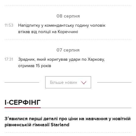
08 серпня
11:53
Напідпитку у комендантську годину чоловік
втікав від поліції на Кореччині
07 серпня
17:31
Зрадник, який коригував удари по Харкову,
отримав 15 років
Більше новин
І-СЕРФІНГ
Зʼявилися перші деталі про ціни на навчання у новітній
рівненській гімназії Starland