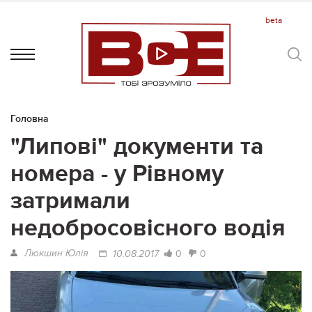
Головна
"Липові" документи та
номера - у Рівному
затримали
недобросовісного водія
Люкшин Юлія
0
0
10.08.2017