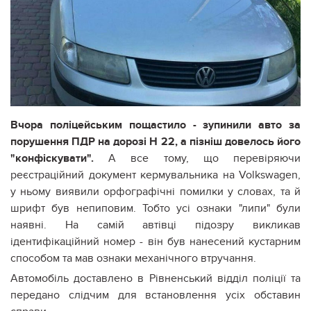
Вчора поліцейським пощастило - зупинили авто за
порушення ПДР на дорозі Н 22, а пізніш довелось його
"конфіскувати".
А все тому, що перевіряючи
реєстраційний документ кермувальника на Volkswagen,
у ньому виявили орфографічні помилки у словах, та й
шрифт був непиповим. Тобто усі ознаки "липи" були
наявні. На самій автівці підозру викликав
ідентифікаційний номер - він був нанесений кустарним
способом та мав ознаки механічного втручання.
Автомобіль доставлено в Рівненський відділ поліції та
передано слідчим для встановлення усіх обставин