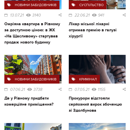
НОВИНИ ЗАБУДОВНИКІВ
СУСПІЛЬСТВО
13.07.21
3140
22.06.21
941
Омріяна квартира в Рівному
Лікар міської лікарні
за доступною ціною: в ЖК
отримав премію в галузі
«На Щасливому» стартував
хірургії
продаж нового будинку
НОВИНИ ЗАБУДОВНИКІВ
КРИМІНАЛ
07.06.21
3738
07.05.21
1155
Де у Рівному придбати
Прокурори відстояли
комерційне приміщення?
серйозний вирок збоченцю
зі Здолбунова