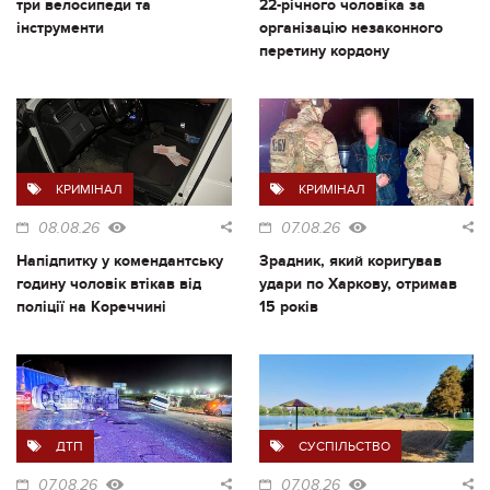
три велосипеди та
22-річного чоловіка за
інструменти
організацію незаконного
перетину кордону
КРИМІНАЛ
КРИМІНАЛ
08.08.26
07.08.26
Напідпитку у комендантську
Зрадник, який коригував
годину чоловік втікав від
удари по Харкову, отримав
поліції на Кореччині
15 років
ДТП
СУСПІЛЬСТВО
07.08.26
07.08.26