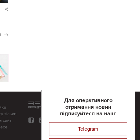
і
Для оперативного
Розроблений та підтримується
отримання новин
яке
в
компанії 32х32
підписуйтеся на наш:
у тільки
 сайті,
несе
Telegram