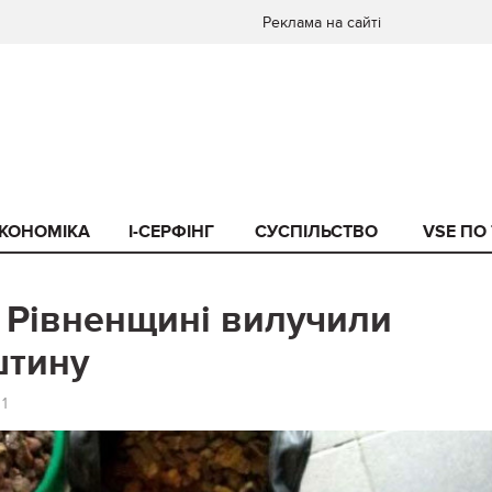
Реклама на сайті
КОНОМІКА
I-СЕРФІНГ
СУСПІЛЬСТВО
VSE ПО
а Рівненщині вилучили
штину
1