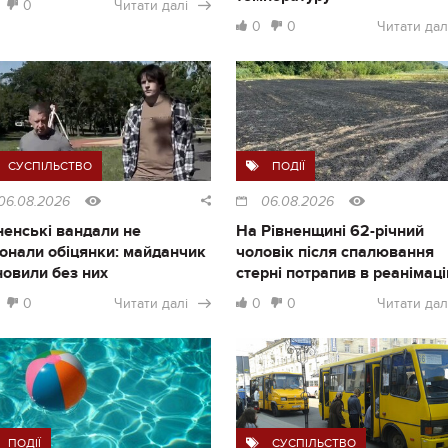
0
Читати далі
0
0
Читати дал
СУСПІЛЬСТВО
ПОДІЇ
06.08.2026
06.08.2026
ненські вандали не
На Рівненщині 62-річний
онали обіцянки: майданчик
чоловік після спалювання
новили без них
стерні потрапив в реанімац
0
Читати далі
0
0
Читати дал
ПОДІЇ
СУСПІЛЬСТВО