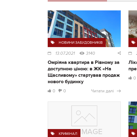
НОВИНИ ЗАБУДОВНИКІВ
13.07.2021
3140
Омріяна квартира в Рівному за
Лік
доступною ціною: в ЖК «На
пре
Щасливому» стартував продаж
0
нового будинку
0
0
Читати далі
КРИМІНАЛ