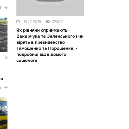
і
14.12.2018
72397
Як рівняни сприймають
Вакарчука та Зеленського і чи
вірять в президенство
Тимошенко та Порошенка, -
подробиці від відомого
соціолога
ію
і