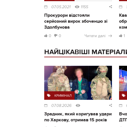
07.05.2021
1155
Прокурори відстояли
Ква
серйозний вирок збоченцю зі
обр
Здолбунова
ком
0
0
Читати далі
1
НАЙЦІКАВІШІ МАТЕРІАЛ
КРИМІНАЛ
07.08.2026
Зрадник, який коригував удари
Вчо
по Харкову, отримав 15 років
ДТП