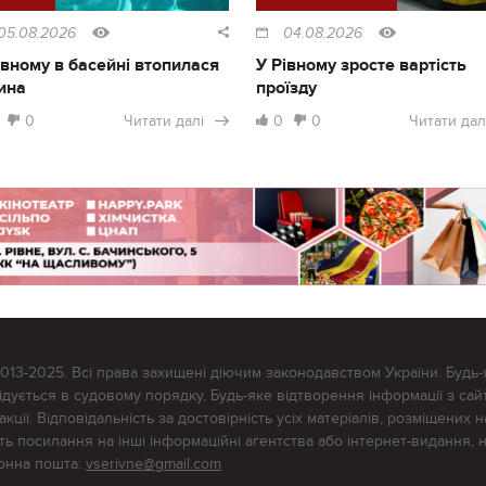
05.08.2026
04.08.2026
івному в басейні втопилася
У Рівному зросте вартість
ина
проїзду
0
Читати далі
0
0
Читати дал
2013-2025. Всі права захищені діючим законодавством України. Будь-
ується в судовому порядку. Будь-яке відтворення інформації з сайт
ції. Відповідальність за достовірність усіх матеріалів, розміщених на
тять посилання на інші інформаційні агентства або інтернет-видання, 
ронна пошта:
vserivne@gmail.com