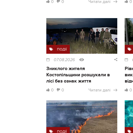
0
0
Читати далі
0
ПОДІЇ
07.08.2026
Зниклого жителя
Рів
Костопільщини розшукали в
вик
лісі без ознак життя
від
0
0
Читати далі
0
ПОДІЇ