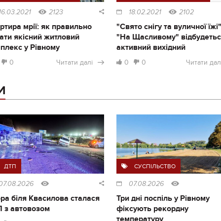
16.03.2021
2123
18.02.2021
2102
ртира мрії: як правильно
"Свято снігу та вуличної їжі"
ати якісний житловий
"На Щасливому" відбудеть
плекс у Рівному
активний вихідний
0
Читати далі
0
0
Читати дал
И
ДТП
СУСПІЛЬСТВО
07.08.2026
07.08.2026
ра біля Квасилова сталася
Три дні поспіль у Рівному
 з автовозом
фіксують рекордну
температуру