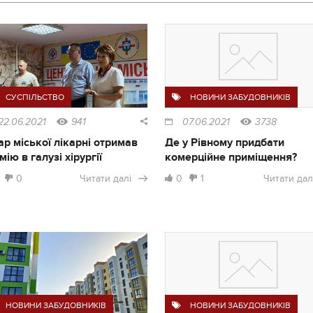
СУСПІЛЬСТВО
НОВИНИ ЗАБУДОВНИКІВ
22.06.2021
941
07.06.2021
3738
ар міської лікарні отримав
Де у Рівному придбати
мію в галузі хірургії
комерційне приміщення?
0
Читати далі
0
1
Читати дал
НОВИНИ ЗАБУДОВНИКІВ
НОВИНИ ЗАБУДОВНИКІВ