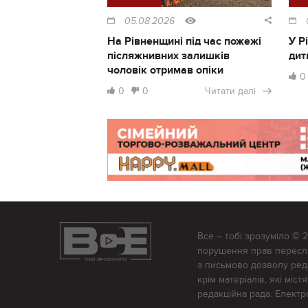
05.08.2026
На Рівненщині під час пожежі
У Р
післяжнивних залишків
дит
чоловік отримав опіки
0
0
0
Читати далі
Все – тобі зрозуміло © 
порушення прав переслід
з письмово дозволу редак
крім матеріалів, які міс
редакційна рада. Елект