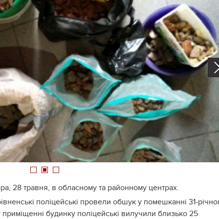
1
2
3
а, 28 травня, в обласному та районному центрах.
івненські поліцейські провели обшук у помешканні 31-річно
у приміщенні будинку поліцейські вилучили близько 25