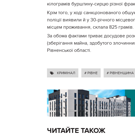
кілограмів бурштину-сирцю різної фрак
Крім того, у ході санкціонованого обш
поліції виявили й у 30-річного місцево
місцем проживання, склала 825 грамів.
За обома фактами триває досудове розс
(зберігання майна, здобутого злочинним
Рівненської області.
КРИМІНАЛ
# РІВНЕ
# РІВНЕНЩИНА
ЧИТАЙТЕ ТАКОЖ