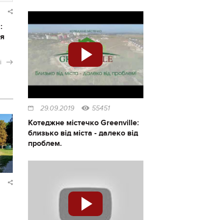
:
ся
і
29.09.2019
55451
Котеджне містечко Greenville:
близько від міста - далеко від
проблем.