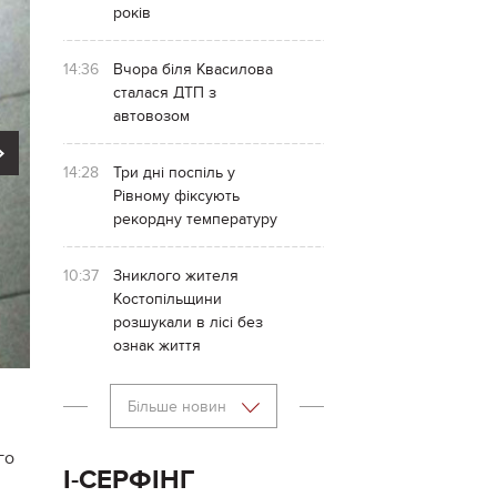
років
14:36
Вчора біля Квасилова
сталася ДТП з
автовозом
Next
14:28
Три дні поспіль у
Рівному фіксують
рекордну температуру
10:37
Зниклого жителя
Костопільщини
розшукали в лісі без
ознак життя
Більше новин
го
І-СЕРФІНГ