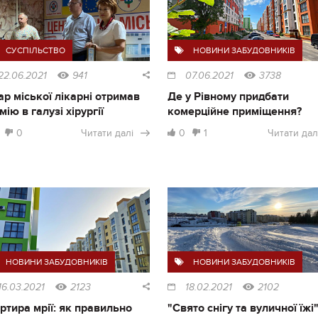
СУСПІЛЬСТВО
НОВИНИ ЗАБУДОВНИКІВ
22.06.2021
941
07.06.2021
3738
ар міської лікарні отримав
Де у Рівному придбати
мію в галузі хірургії
комерційне приміщення?
0
Читати далі
0
1
Читати дал
НОВИНИ ЗАБУДОВНИКІВ
НОВИНИ ЗАБУДОВНИКІВ
16.03.2021
2123
18.02.2021
2102
ртира мрії: як правильно
"Свято снігу та вуличної їжі"