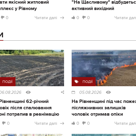
ати якісний житловий
"На Щасливому" відбудеть
плекс у Рівному
активний вихідний
0
Читати далі
0
0
Читати дал
И
ПОДІЇ
ПОДІЇ
06.08.2026
05.08.2026
Рівненщині 62-річний
На Рівненщині під час поже
овік після спалювання
післяжнивних залишків
рні потрапив в реанімацію
чоловік отримав опіки
0
Читати далі
0
0
Читати дал