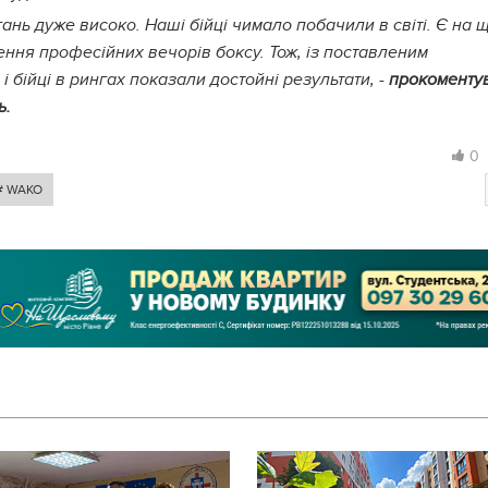
ань дуже високо. Наші бійці чимало побачили в світі. Є на 
дення професійних вечорів боксу. Тож, із поставленим
 бійці в рингах показали достойні результати, -
прокоменту
ь.
0
# WAKO