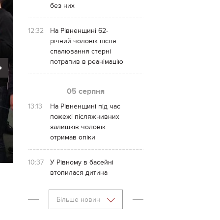
без них
12:32
На Рівненщині 62-
річний чоловік після
спалювання стерні
потрапив в реанімацію
Next
05 серпня
13:13
На Рівненщині під час
пожежі післяжнивних
залишків чоловік
отримав опіки
10:37
У Рівному в басейні
втопилася дитина
Більше новин