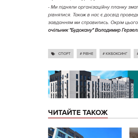
- Ми підняли організаційну планку змаг
рівнятися. Також в нас є досвід прове
завданням ми справились. Окрім цього і
очільник "Будокану" Володимир Герзел
СПОРТ
# РІВНЕ
# КІКБОКСИНГ
ЧИТАЙТЕ ТАКОЖ