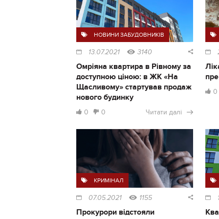
НОВИНИ ЗАБУДОВНИКІВ
13.07.2021
3140
Омріяна квартира в Рівному за
Лік
доступною ціною: в ЖК «На
пре
Щасливому» стартував продаж
0
нового будинку
0
0
Читати далі
КРИМІНАЛ
07.05.2021
1155
Прокурори відстояли
Ква