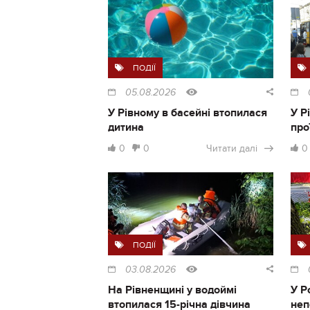
ПОДІЇ
05.08.2026
У Рівному в басейні втопилася
У Р
дитина
про
0
0
Читати далі
0
ПОДІЇ
03.08.2026
На Рівненщині у водоймі
У Р
втопилася 15-річна дівчина
неп