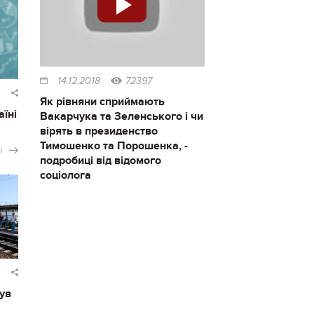
14.12.2018
72397
Як рівняни сприймають
аїні
Вакарчука та Зеленського і чи
вірять в президенство
Тимошенко та Порошенка, -
і
подробиці від відомого
соціолога
ув