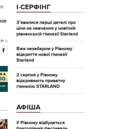
І-СЕРФІНГ
що
вав
Зʼявилися перші деталі про
ціни на навчання у новітній
рівненській гімназії Starland
0
Вже незабаром у Рівному
відкриття нової гімназії
Starland
2 серпня у Рівному
відкривають приватну
гімназію STARLAND
АФІША
У Рівному відбудеться
благодійний фестиваль