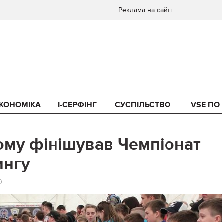
Реклама на сайті
КОНОМІКА
I-СЕРФІНГ
СУСПІЛЬСТВО
VSE ПО
ому фінішував Чемпіонат
ингу
0