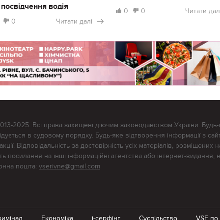
 посвідчення водія
0
0
Читати дал
0
Читати далі
2013-2025. Всі права захищені діючим законодавством України. Будь-
ується в судовому порядку. Будь-яке відтворення інформації з сайт
ції. Відповідальність за достовірність усіх матеріалів, розміщених на
тять посилання на інші інформаційні агентства або інтернет-видання, 
ронна пошта:
vserivne@gmail.com
римінал
Економіка
i-серфінг
Суспільство
VSE по