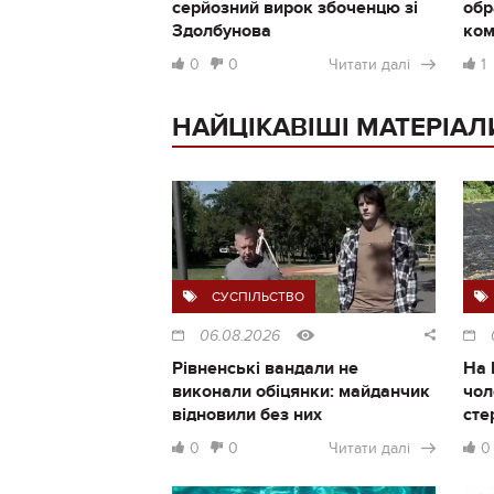
серйозний вирок збоченцю зі
обр
Здолбунова
ком
0
0
Читати далі
1
НАЙЦІКАВІШІ МАТЕРІАЛ
СУСПІЛЬСТВО
06.08.2026
Рівненські вандали не
На 
виконали обіцянки: майданчик
чол
відновили без них
сте
0
0
Читати далі
0