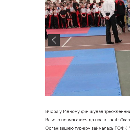
Prev
Вчора у Рівному фінішував трьохденний
Всього позмагатися до нас в гості з'їха
Організацією турніру займалась РОФК "