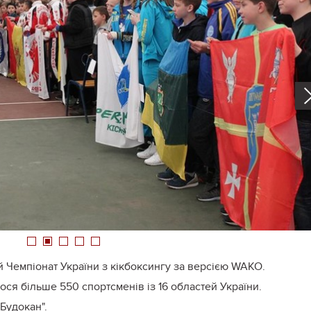
1
2
3
4
5
 Чемпіонат України з кікбоксингу за версією WAKO.
лося більше 550 спортсменів із 16 областей України.
Будокан".