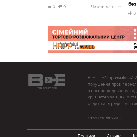
без
0
0
Читати далі
0
Все – тобі зрозуміло © 
порушення прав переслід
з письмово дозволу редак
крім матеріалів, які міс
редакційна рада. Елект
Реклама на сайті
Політика
Стрічка
К