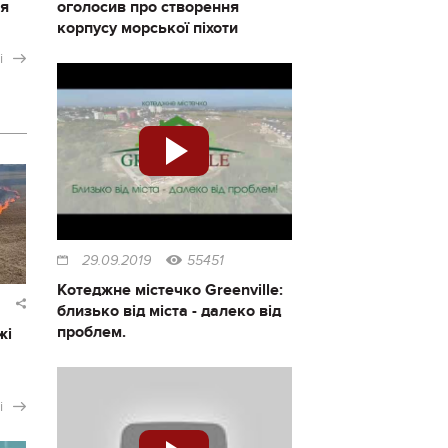
ся
оголосив про створення
корпусу морської піхоти
і
29.09.2019
55451
Котеджне містечко Greenville:
близько від міста - далеко від
проблем.
жі
і