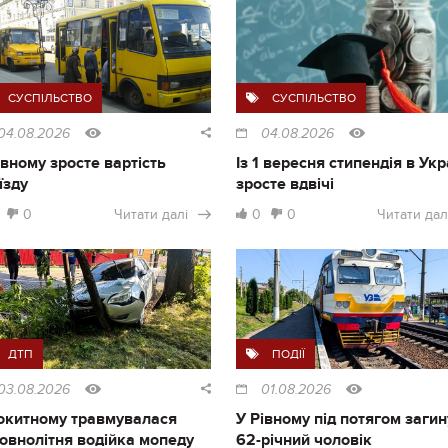
СУСПІЛЬСТВО
СУСПІЛЬСТВО
04.08.2026
04.08.2026
івному зросте вартість
Із 1 вересня стипендія в Укр
їзду
зросте вдвічі
0
Читати далі
0
0
Читати дал
ДТП
ПОДІЇ
03.08.2026
01.08.2026
окитному травмувалася
У Рівному під потягом загин
овнолітня водійка мопеду
62-річний чоловік