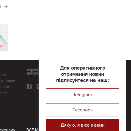
і
Для оперативного
Розроблений та підтримується
отримання новин
яке
в
компанії 32х32
підписуйтеся на наш:
у тільки
 сайті,
несе
Telegram
Facebook
Дякую, я вже з вами
 туризму
ВСЕ-МОЖЛИВО