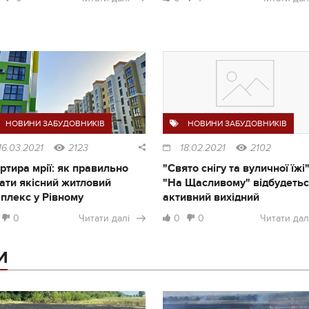
НОВИНИ ЗАБУДОВНИКІВ
НОВИНИ ЗАБУДОВНИКІВ
16.03.2021
2123
18.02.2021
2102
ртира мрії: як правильно
"Свято снігу та вуличної їжі"
ати якісний житловий
"На Щасливому" відбудеть
плекс у Рівному
активний вихідний
0
Читати далі
0
0
Читати дал
И