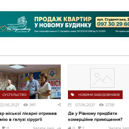
СУСПІЛЬСТВО
НОВИНИ ЗАБУДОВНИКІВ
22.06.2021
941
07.06.2021
3738
ар міської лікарні отримав
Де у Рівному придбати
мію в галузі хірургії
комерційне приміщення?
0
Читати далі
0
1
Читати дал