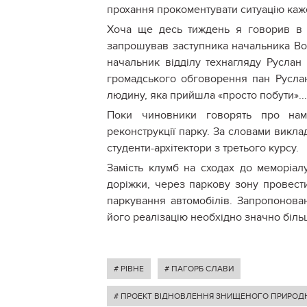
прохання прокоментувати ситуацію каже:
Хоча ще десь тиждень я говорив в у
запрошував заступника начальника Вол
начальник відділу технагляду Руслан 
громадського обговорення пан Руслан
людину, яка прийшла «просто побути»..
Поки чиновники говорять про намі
реконструкції парку. За словами викл
студенти-архітектори з третього курсу.
Замість клумб на сходах до меморіал
доріжки, через паркову зону провест
паркування автомобілів. Запропонован
його реалізацію необхідно значно більш
# РІВНЕ
# ПАГОРБ СЛАВИ
# ПРОЕКТ ВІДНОВЛЕННЯ ЗНИЩЕНОГО ПРИРОД