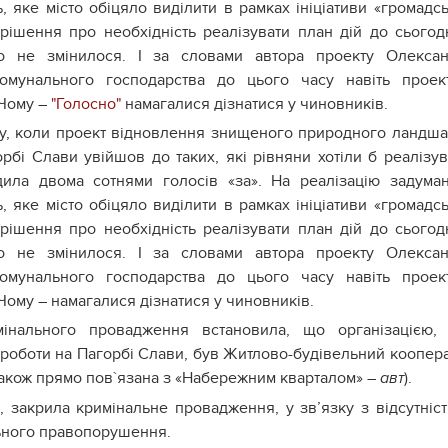
, яке місто обіцяло виділити в рамках ініціативи «громадс
рішення про необхідність реалізувати план дій до сьогод
ко не змінилося. І за словами автора проекту Олекса
комунального господарства до цього часу навіть проек
 Чому –
"Голосно"
намагалися дізнатися у чиновників.
ту, коли проект відновлення знищеного природного ландш
рбі Слави увійшов до таких, які рівняни хотіли б реалізув
дила двома сотнями голосів «за». На реалізацію задума
, яке місто обіцяло виділити в рамках ініціативи «громадс
рішення про необхідність реалізувати план дій до сьогод
ко не змінилося. І за словами автора проекту Олекса
комунального господарства до цього часу навіть проек
ому – намагалися дізнатися у чиновників.
інального провадження встановила, що організацією,
роботи на Пагорбі Слави, був Житлово-будівельний коопер
також прямо пов`язана з «Набережним кварталом» –
).
авт
и, закрила кримінальне провадження, у зв’язку з відсутніс
льного правопорушення.