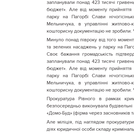
запланували понад 423 тисячі гривень
бюджет». Але від моменту прийняття 
парку на Пагорбі Слави нічогісінь
Мельничука, в управлінні житлово-
кошторисну документацію не зробили.
Минуло понад півроку від того момен
та зелених насаджень у парку на Паго
Своє бажання громадськість підтвер
запланували понад 423 тисячі гривень
бюджет». Але від моменту прийняття 
парку на Пагорбі Слави нічогісінь
Мельничука, в управлінні житлово-
кошторисну документацію не зробили. Ч
Прокуратура Рівного в рамках крим
безпосередньо виконувала будівельні 
«Домо-Буд» (фірма через засновників 
Але міліція, під наглядом прокуратур
діях юридичної особи складу криміна