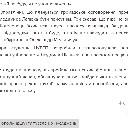
 «Я не буду, я не уповноважена»...
правлінні, що планується громадське обговорення прое
одимира Лапюка бути присутнім. Той сказав, що піде не ві
Котеленець (який теж в курсі процесу реалізації). За ден
 підтверджує, що він буде, а потім не приходить, а прис
. - обурюється Олександр Мельничук.
ри, студенти НУВГП розробили і запропонували варі
адачки університету Людмили Піліпаки, над проектом працю
у студенти пропонують зробити гігантський фонтан, відно
и штучний канал, облаштувати дитячі майданчики та місця
ий проект реконструкції парку активістам сподобався, ал
е коштів та часу.
0
НОГО ЛАНДШАФТУ ТА ЗЕЛЕНИХ НАСАДЖЕНЬ