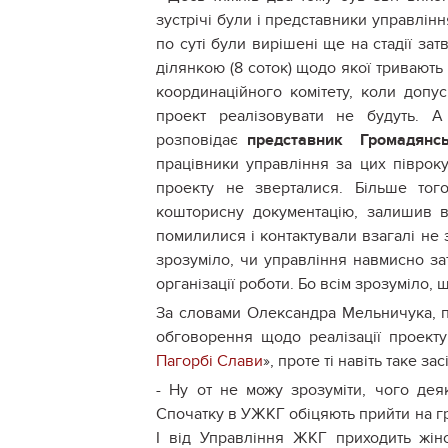
зустрічі були і представники управлін
по суті були вирішені ще на стадії за
ділянкою (8 соток) щодо якої тривають 
координаційного комітету, коли допу
проект реалізовувати не будуть. А
розповідає
представник Громадянс
працівники управління за цих півроку
проекту не зверталися. Більше тог
кошторисну документацію, залишив в 
помилилися і контактували взагалі не з
зрозуміло, чи управління навмисно за
організації роботи. Бо всім зрозуміло, 
За словами Олександра Мельничука, п
обговорення щодо реалізації проект
Пагорбі Слави
», проте ті навіть таке з
- Ну от не можу зрозуміти, чого деяк
Спочатку в УЖКГ обіцяють прийти на гро
І від Управління ЖКГ приходить жін