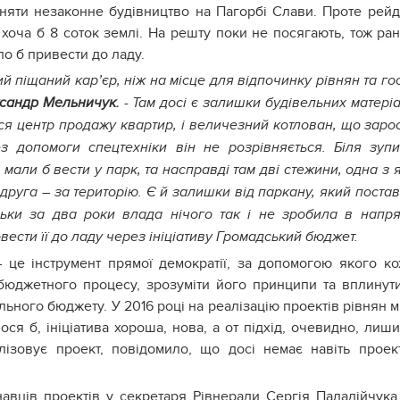
няти незаконне будівництво на Пагорбі Слави. Проте рей
 хоча б 8 соток землі. На решту поки не посягають, тож ра
о б привести до ладу.
 піщаний кар’єр, ніж на місце для відпочинку рівнян та го
ксандр Мельничук.
- Там досі є залишки будівельних матеріа
я центр продажу квартир, і величезний котлован, що заро
з допомоги спецтехніки він не розрівняється. Біля зуп
 мали б вести у парк, та насправді там дві стежини, одна з 
 друга – за територію. Є й залишки від паркану, який поста
льки за два роки влада нічого так і не зробила в напр
вести її до ладу через ініціативу Громадський бюджет.
це інструмент прямої демократії, за допомогою якого к
юджетного процесу, зрозуміти його принципи та вплинут
ьного бюджету. У 2016 році на реалізацію проектів рівнян м
ося б, ініціатива хороша, нова, а от підхід, очевидно, лиш
ізовує проект, повідомило, що досі немає навіть проек
навців проектів у секретаря Рівнеради Сергія Паладійчука