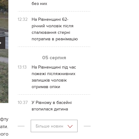
без них
12:32
На Рівненщині 62-
річний чоловік після
спалювання стерні
потрапив в реанімацію
Next
05 серпня
13:13
На Рівненщині під час
пожежі післяжнивних
залишків чоловік
отримав опіки
10:37
У Рівному в басейні
втопилася дитина
афту
ати.
Більше новин
ного