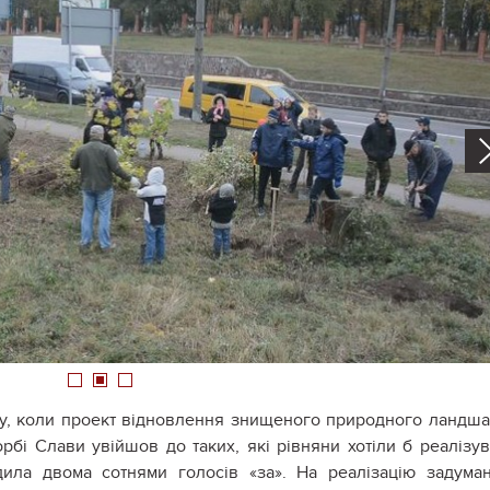
1
2
3
ту, коли проект відновлення знищеного природного ландш
рбі Слави увійшов до таких, які рівняни хотіли б реалізув
дила двома сотнями голосів «за». На реалізацію задума