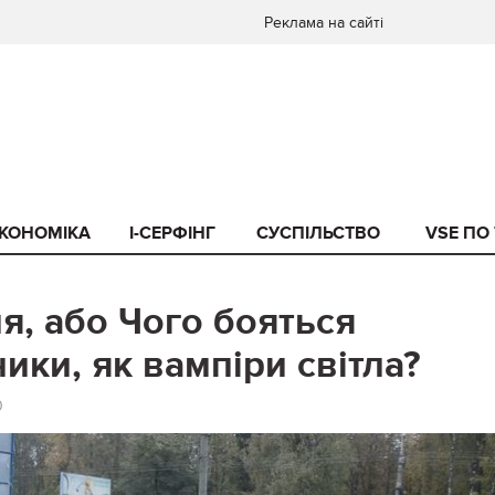
Реклама на сайті
КОНОМІКА
I-СЕРФІНГ
СУСПІЛЬСТВО
VSE ПО
я, або Чого бояться
ики, як вампіри світла?
0