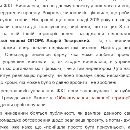
ня ЖКГ. Виявилося, що по даному проекту у них маса питань,
твердження проекту. Зокрема, чиновників цікавило, що роби
судові спори. Насправді, ще в листопаді 2016 року на засід
скали проекти до голосування, вирішили, що на цих 8 со
 на всій іншій території зелені насадження відновлят
ької мережі ОПОРА
Андрій Токарський.
– Та, як виявил
 тільки тепер почали піднімати такі питання. Навіть до ав
о, Олександр знайшов фірму, яка може зробити проек
управлінні контакти, та, як згодом виявилося, в управл
 тією організацією і фірмою, і не з тим директором. Для на
тягує реалізацію проекту, чи воно показує свою нефаховіс
що кроки, які можна було б давно зробити - не зроблені.
редставників управління ЖКГ вони запрошували і на публ
у Громадського бюджету «
Облаштування паркової територі
асідання проігнорували:
і чиновники бояться публічності, як вампіри денного сві
мадське обговорення щодо реалізації проекту, а потім - вжу
очка, яка каже що «прийшла просто бути присутньою», 