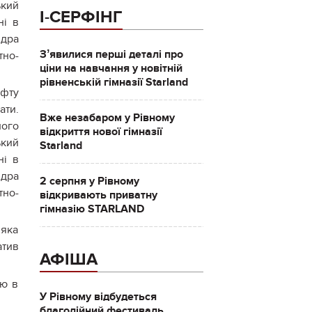
ький
І-СЕРФІНГ
ні в
ндра
Зʼявилися перші деталі про
тно-
ціни на навчання у новітній
рівненській гімназії Starland
афту
ати.
Вже незабаром у Рівному
ного
відкриття нової гімназії
ький
Starland
ні в
ндра
2 серпня у Рівному
тно-
відкривають приватну
гімназію STARLAND
 яка
атив
АФІША
тю в
У Рівному відбудеться
благодійний фестиваль