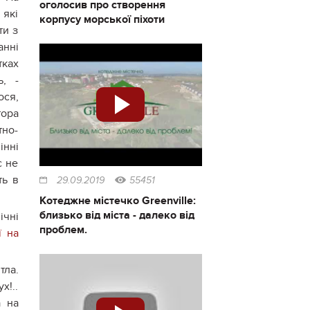
оголосив про створення
 які
корпусу морської піхоти
ти з
анні
тках
ь, -
ося,
тора
тно-
інні
с не
ть в
29.09.2019
55451
Котеджне містечко Greenville:
близько від міста - далеко від
ічні
проблем.
ї на
тла.
х!..
а на