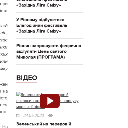
дери
«Західна Ліга Сміху»
ніше
У Рівному відбудеться
Благодійний фестиваль
стей
«Західна Ліга Сміху»
лів,
стає
Рівнян запрошують феєрично
инки
відгуляти День святого
яких
Миколая (ПРОГРАМА)
вили
ямку
ВІДЕО
ожен
и на
істо
ився
тно-
24.05.2023
Зеленський на передовій
. На