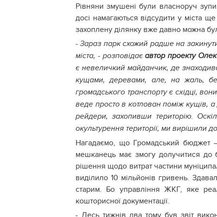
Рівняни змушені були власноруч зупи
досі намагаються відсудити у міста ще
захоплену ділянку вже давно можна бул
-
Зараз парк схожий радше на закинутий
міста, - розповідає
автор проекту Оле
є невеличкий майданчик, де знаходивс
кущами, деревами, але, на жаль, бе
громадського транспорту є східці, вони
веде просто в котлован поміж кущів, а
рейдери, захопивши територію. Оскі
окультурення території, ми вирішили до
Нагадаємо, що Громадський бюджет – 
мешканець має змогу долучитися до б
рішення щодо витрат частини муніципал
виділило 10 мільйонів гривень. Здавал
старим. Бо управління ЖКГ, яке реал
кошторисної документації.
- Десь тижнів два тому був звіт вико