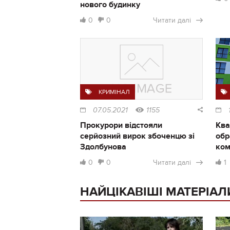
нового будинку
0
0
Читати далі
КРИМІНАЛ
07.05.2021
1155
Прокурори відстояли
Ква
серйозний вирок збоченцю зі
обр
Здолбунова
ком
0
0
Читати далі
1
НАЙЦІКАВІШІ МАТЕРІАЛ