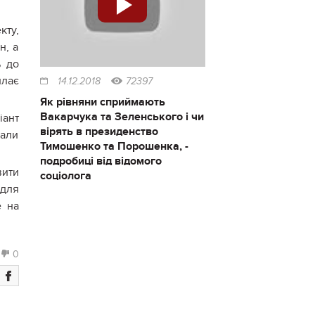
кту,
н, а
ь до
илає
14.12.2018
72397
Як рівняни сприймають
Вакарчука та Зеленського і чи
ант
вірять в президенство
вали
Тимошенко та Порошенка, -
подробиці від відомого
вити
соціолога
 для
е на
0