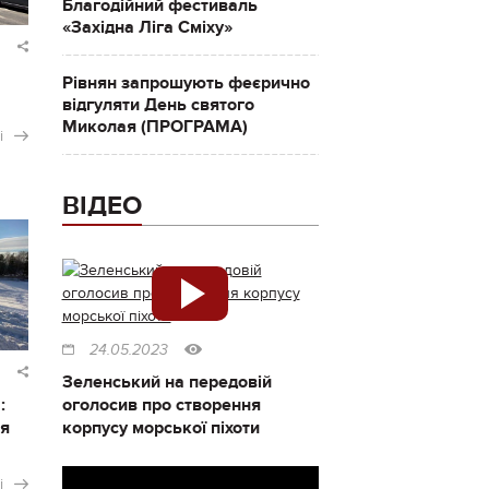
Благодійний фестиваль
«Західна Ліга Сміху»
Рівнян запрошують феєрично
відгуляти День святого
Миколая (ПРОГРАМА)
і
ВІДЕО
24.05.2023
Зеленський на передовій
:
оголосив про створення
ся
корпусу морської піхоти
і