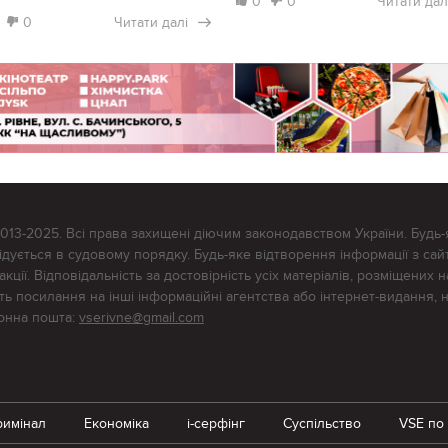
0
0
Читати дал
0
Читати далі
2013-2025. Всі права захищені діючим законодавством України. Будь-
ується в судовому порядку. Будь-яке відтворення інформації з сайт
ції. Відповідальність за достовірність усіх матеріалів, розміщених на
тять посилання на інші інформаційні агентства або інтернет-видання, 
ронна пошта:
vserivne@gmail.com
римінал
Економіка
i-серфінг
Суспільство
VSE по