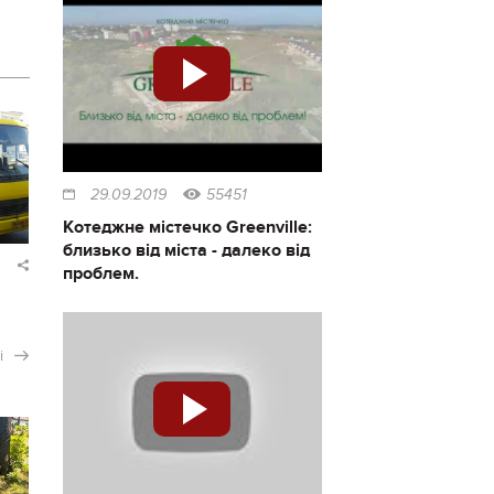
29.09.2019
55451
Котеджне містечко Greenville:
близько від міста - далеко від
проблем.
і