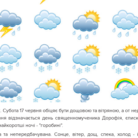
. Субота 17 червня обіцяє бути дощовою та вітряною, а от не
вня відзначається день священномученика Дорофія, єпис
йкоротші ночі - "горобині".
 та непередбачувана. Сонце, вітер, дощ, спека, холод - 