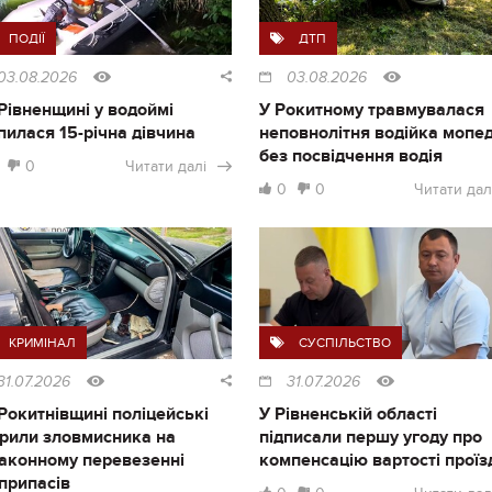
ПОДІЇ
ДТП
03.08.2026
03.08.2026
Рівненщині у водоймі
У Рокитному травмувалася
пилася 15-річна дівчина
неповнолітня водійка мопе
без посвідчення водія
0
Читати далі
0
0
Читати дал
КРИМІНАЛ
СУСПІЛЬСТВО
31.07.2026
31.07.2026
Рокитнівщині поліцейські
У Рівненській області
рили зловмисника на
підписали першу угоду про
аконному перевезенні
компенсацію вартості проїз
припасів