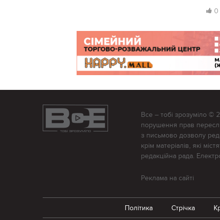
0
Все – тобі зрозуміло © 
порушення прав переслід
з письмово дозволу редак
крім матеріалів, які міс
редакційна рада. Елект
Реклама на сайті
Політика
Стрічка
К