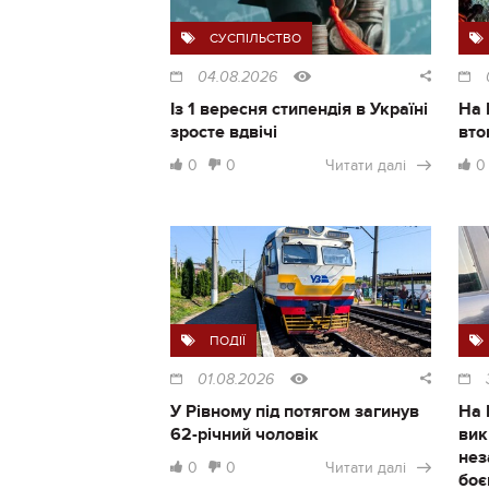
СУСПІЛЬСТВО
04.08.2026
Із 1 вересня стипендія в Україні
На 
зросте вдвічі
вто
0
0
Читати далі
0
ПОДІЇ
01.08.2026
У Рівному під потягом загинув
На 
62-річний чоловік
вик
нез
0
0
Читати далі
боє