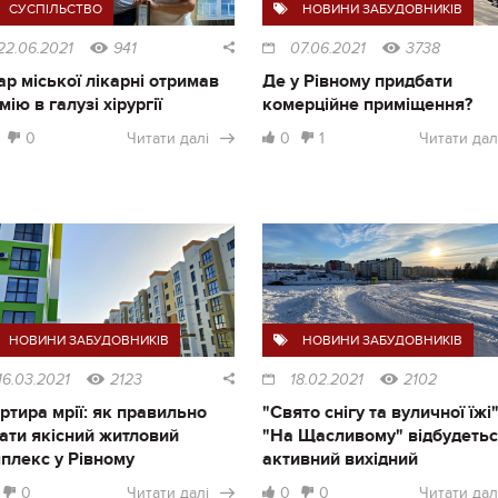
СУСПІЛЬСТВО
НОВИНИ ЗАБУДОВНИКІВ
22.06.2021
941
07.06.2021
3738
ар міської лікарні отримав
Де у Рівному придбати
мію в галузі хірургії
комерційне приміщення?
0
Читати далі
0
1
Читати дал
НОВИНИ ЗАБУДОВНИКІВ
НОВИНИ ЗАБУДОВНИКІВ
16.03.2021
2123
18.02.2021
2102
ртира мрії: як правильно
"Свято снігу та вуличної їжі"
ати якісний житловий
"На Щасливому" відбудеть
плекс у Рівному
активний вихідний
0
Читати далі
0
0
Читати дал