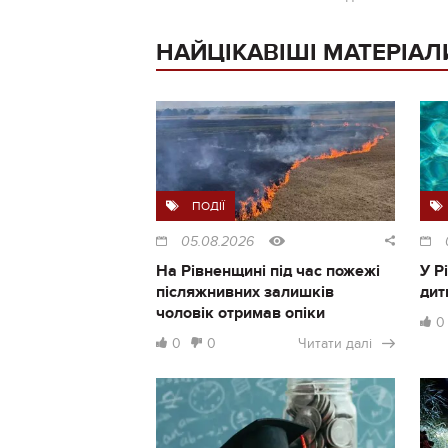
НАЙЦІКАВІШІ МАТЕРІАЛ
ПОДІЇ
05.08.2026
На Рівненщині під час пожежі
У Р
післяжнивних залишків
дит
чоловік отримав опіки
0
0
0
Читати далі