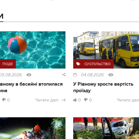
И
ПОДІЇ
СУСПІЛЬСТВО
05.08.2026
04.08.2026
івному в басейні втопилася
У Рівному зросте вартість
ина
проїзду
0
Читати далі
0
0
Читати дал