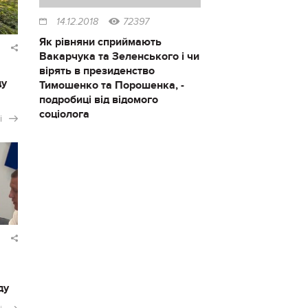
14.12.2018
72397
Як рівняни сприймають
Вакарчука та Зеленського і чи
вірять в президенство
ду
Тимошенко та Порошенка, -
подробиці від відомого
соціолога
і
ду