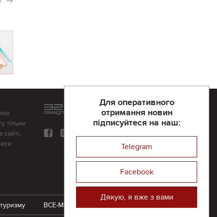
і
Для оперативного
Розроблений та підтримується
отримання новин
яке
в
компанії 32х32
підписуйтеся на наш:
у тільки
 сайті,
несе
Telegram
Facebook
Дякую, я вже з вами
 туризму
ВСЕ-МОЖЛИВО