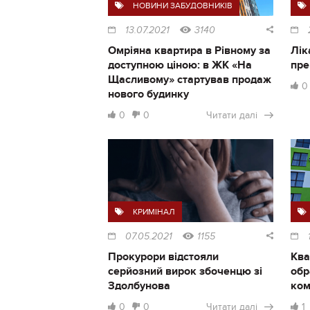
НОВИНИ ЗАБУДОВНИКІВ
13.07.2021
3140
Омріяна квартира в Рівному за
Лік
доступною ціною: в ЖК «На
пре
Щасливому» стартував продаж
0
нового будинку
0
0
Читати далі
КРИМІНАЛ
07.05.2021
1155
Прокурори відстояли
Ква
серйозний вирок збоченцю зі
обр
Здолбунова
ком
0
0
Читати далі
1