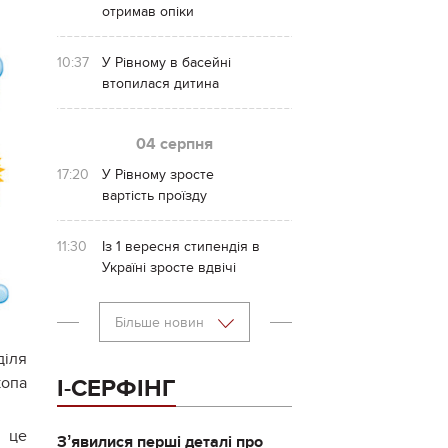
отримав опіки
10:37
У Рівному в басейні
втопилася дитина
04 серпня
17:20
У Рівному зросте
вартість проїзду
11:30
Із 1 вересня стипендія в
Україні зросте вдвічі
Більше новин
діля
копа
І-СЕРФІНГ
і це
Зʼявилися перші деталі про