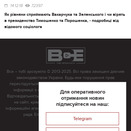
14.12.18
72397
Як рівняни сприймають Вакарчука та Зеленського і чи вірять
в президенство Тимошенко та Порошенка, - подробиці від
відомого соціолога
Все – тобі зрозуміло © 2013-2025. Всі права захищені діючим
законодавством України. Будь-яке порушення прав
переслідується в судовому порядку. Будь-яке відтворення
інформації з сайту тільки з письмово дозволу редакції.
Для оперативного
Відповідальність за достовірність усіх матеріалів, розміщених
отримання новин
на сайті, крім матеріалів, які містять посилання на інші
підписуйтеся на наш:
інформаційні агентства або інтернет-видання, несе редакційна
рада. Електронна пошта:
vserivne@gmail.com
Telegram
Реклама на сайті