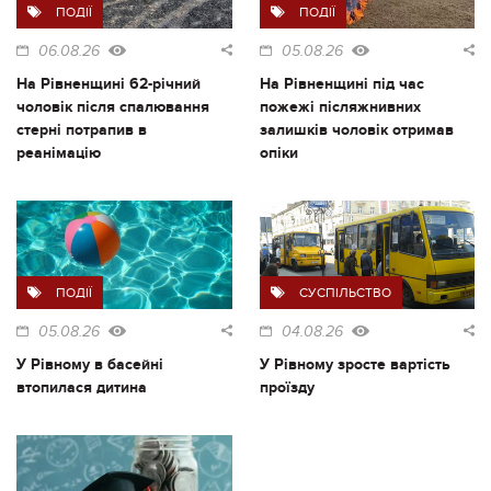
ПОДІЇ
ПОДІЇ
06.08.26
05.08.26
На Рівненщині 62-річний
На Рівненщині під час
чоловік після спалювання
пожежі післяжнивних
стерні потрапив в
залишків чоловік отримав
реанімацію
опіки
ПОДІЇ
СУСПІЛЬСТВО
05.08.26
04.08.26
У Рівному в басейні
У Рівному зросте вартість
втопилася дитина
проїзду