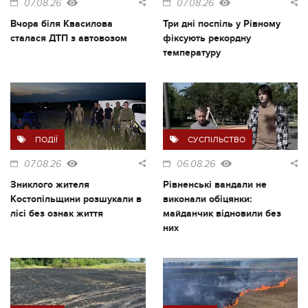
07.08.26
07.08.26
Вчора біля Квасилова
Три дні поспіль у Рівному
сталася ДТП з автовозом
фіксують рекордну
температуру
ПОДІЇ
СУСПІЛЬСТВО
07.08.26
06.08.26
Зниклого жителя
Рівненські вандали не
Костопільщини розшукали в
виконали обіцянки:
лісі без ознак життя
майданчик відновили без
них