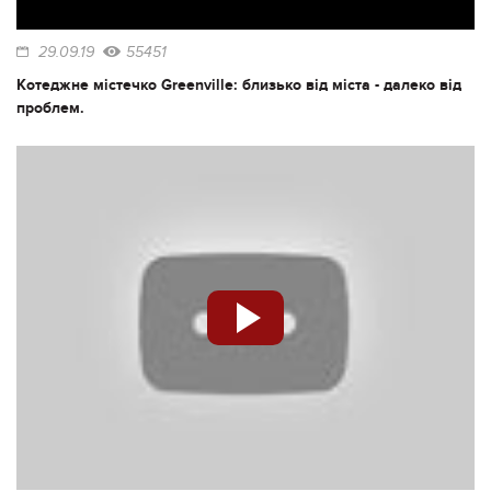
29.09.19
55451
Котеджне містечко Greenville: близько від міста - далеко від
проблем.