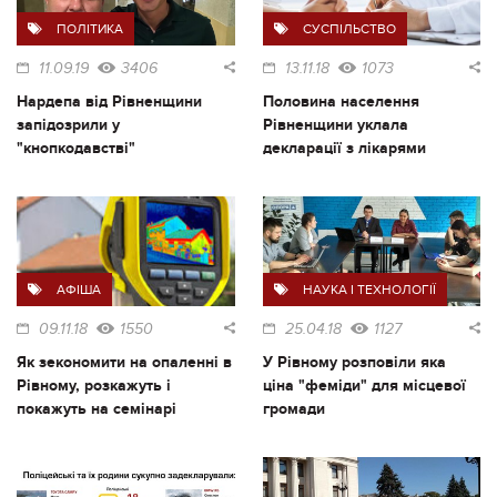
ПОЛІТИКА
СУСПІЛЬСТВО
11.09.19
3406
13.11.18
1073
Нардепа від Рівненщини
Половина населення
запідозрили у
Рівненщини уклала
"кнопкодавстві"
декларації з лікарями
АФІША
НАУКА І ТЕХНОЛОГІЇ
09.11.18
1550
25.04.18
1127
Як зекономити на опаленні в
У Рівному розповіли яка
Рівному, розкажуть і
ціна "феміди" для місцевої
покажуть на семінарі
громади