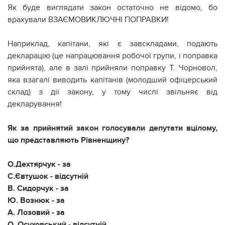
Як буде виглядати закон остаточно не відомо, бо
врахували ВЗАЄМОВИКЛЮЧНІ ПОПРАВКИ!
Наприклад, капітани, які є завскладами, подають
декларацію (це напрацювання робочої групи, і поправка
прийнята), але в залі прийняли поправку Т. Чорновол,
яка взагалі виводить капітанів (молодший офіцерський
склад) з дії закону, у тому числі звільняє від
декларування!
Як за прийнятий закон голосували депутати вцілому,
що представляють Рівненщину?
О.Дехтярчук - за
С.Євтушок - відсутній
В. Сидорчук - за
Ю. Вознюк - за
А. Лозовий - за
О. Осуховський - відсутній