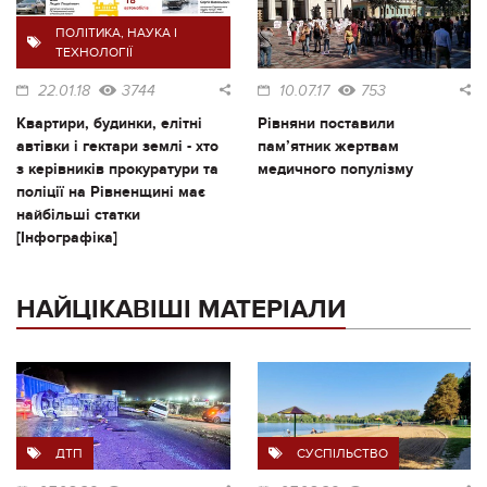
ПОЛІТИКА
,
НАУКА І
ТЕХНОЛОГІЇ
22.01.18
3744
10.07.17
753
Квартири, будинки, елітні
Рівняни поставили
автівки і гектари землі - хто
пам’ятник жертвам
з керівників прокуратури та
медичного популізму
поліції на Рівненщині має
найбільші статки
[Інфографіка]
НАЙЦІКАВІШІ МАТЕРІАЛИ
ДТП
СУСПІЛЬСТВО