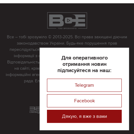
Все – тобі зрозуміло © 2013-2025. Всі права захищені діючим
законодавством України. Будь-яке порушення прав
переслідується в судовому порядку. Будь-яке відтворення
інформації з сайту тільки з письмово дозволу редакції.
Для оперативного
Відповідальність за достовірність усіх матеріалів, розміщених
отримання новин
на сайті, крім матеріалів, які містять посилання на інші
підписуйтеся на наш:
інформаційні агентства або інтернет-видання, несе редакційна
рада. Електронна пошта:
vserivne@gmail.com
Telegram
Реклама на сайті
Facebook
Розроблений та підтримується
в
компанії 32х32
Дякую, я вже з вами