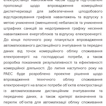
пропозиції щодо впровадження комерційної
диспетчеризації для забезпечення цілодобового
відслідковування графіків навантажень та відпуску з
метою уникнення (зменшення) небалансів та уникнення
штрафних санкцій за недотримання графіку несення
навантаження енергоблоків та відпуску електроенергії.
До кінця поточного року планується впровадження
автоматизованого дистанційного зчитування та передачі
даних від точок комерційного обліку споживання
електроенергії на господарські потреби, а також
розробка показників результативності та ефективності
комерційної діяльності. До липня наступного року на
РАЕС буде розроблено проектне рішення щодо
впровадження технічного обліку споживання
електроенергії на власні потреби об’єктів електростанції
із автоматизованим дистанційним зчитуванням та
передачею даних, а також критерії визначення та
перелік об’єктів для автоматизації обліку споживання