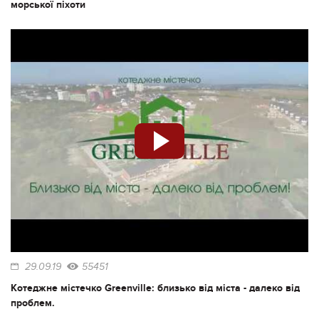
морської піхоти
29.09.19
55451
Котеджне містечко Greenville: близько від міста - далеко від
проблем.