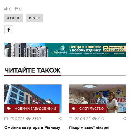
0
0
# РІВНЕ
# РАЕС
ЧИТАЙТЕ ТАКОЖ
НОВИНИ ЗАБУДОВНИКІВ
СУСПІЛЬСТВО
13.07.21
3140
22.06.21
941
Омріяна квартира в Рівному
Лікар міської лікарні