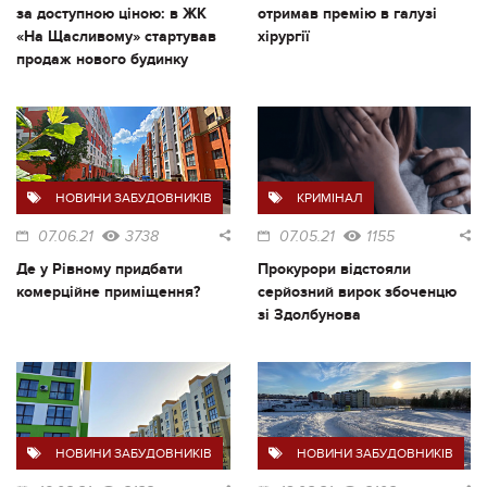
за доступною ціною: в ЖК
отримав премію в галузі
«На Щасливому» стартував
хірургії
продаж нового будинку
НОВИНИ ЗАБУДОВНИКІВ
КРИМІНАЛ
07.06.21
3738
07.05.21
1155
Де у Рівному придбати
Прокурори відстояли
комерційне приміщення?
серйозний вирок збоченцю
зі Здолбунова
НОВИНИ ЗАБУДОВНИКІВ
НОВИНИ ЗАБУДОВНИКІВ