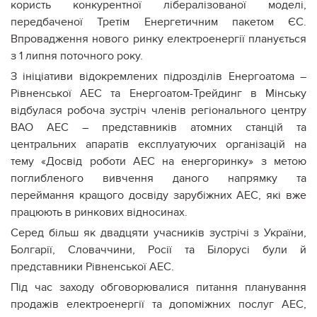
користь конкурентної лібералізованої моделі,
передбаченої Третім Енергетичним пакетом ЄС.
Впровадження нового ринку електроенергії планується
з 1 липня поточного року.
З ініціативи відокремлених підрозділів Енергоатома –
Рівненської АЕС та Енергоатом-Трейдинг в Мінську
відбулася робоча зустріч членів регіонального центру
ВАО АЕС – представників атомних станцій та
центральних апаратів експлуатуючих організацій на
тему «Досвід роботи АЕС на енергоринку» з метою
поглибленого вивчення даного напрямку та
переймання кращого досвіду зарубіжних АЕС, які вже
працюють в ринкових відносинах.
Серед більш як двадцяти учасників зустрічі з України,
Болгарії, Словаччини, Росії та Білорусі були й
представники Рівненської АЕС.
Під час заходу обговорювалися питання планування
продажів електроенергії та допоміжних послуг АЕС,