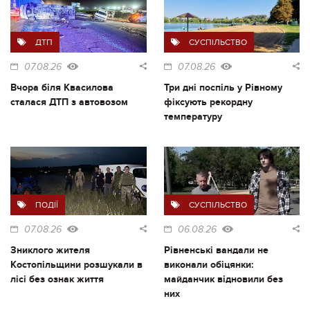
ДТП
СУСПІЛЬСТВО
07.08.26
07.08.26
Вчора біля Квасилова
Три дні поспіль у Рівному
сталася ДТП з автовозом
фіксують рекордну
температуру
ПОДІЇ
СУСПІЛЬСТВО
07.08.26
06.08.26
Зниклого жителя
Рівненські вандали не
Костопільщини розшукали в
виконали обіцянки:
лісі без ознак життя
майданчик відновили без
них