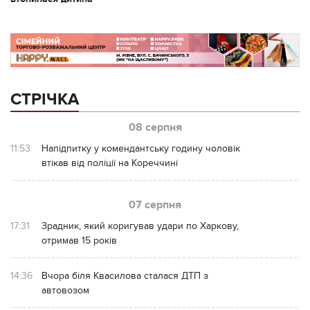
СТРІЧКА
08 серпня
11:53
Напідпитку у комендантську годину чоловік
втікав від поліції на Кореччині
07 серпня
17:31
Зрадник, який коригував удари по Харкову,
отримав 15 років
14:36
Вчора біля Квасилова сталася ДТП з
автовозом