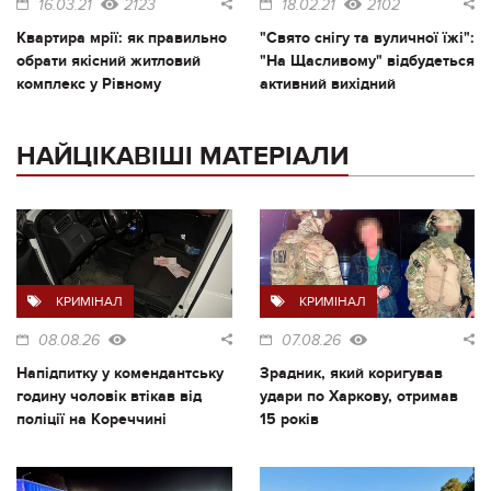
16.03.21
2123
18.02.21
2102
Квартира мрії: як правильно
"Свято снігу та вуличної їжі":
обрати якісний житловий
"На Щасливому" відбудеться
комплекс у Рівному
активний вихідний
НАЙЦІКАВІШІ МАТЕРІАЛИ
КРИМІНАЛ
КРИМІНАЛ
08.08.26
07.08.26
Напідпитку у комендантську
Зрадник, який коригував
годину чоловік втікав від
удари по Харкову, отримав
поліції на Кореччині
15 років