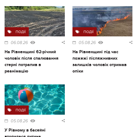
ПОДІЇ
ПОДІЇ
06.08.26
05.08.26
На Рівненщині 62-річний
На Рівненщині під час
чоловік після спалювання
пожежі післяжнивних
стерні потрапив в
залишків чоловік отримав
реанімацію
опіки
ПОДІЇ
05.08.26
У Рівному в басейні
втопилася дитина