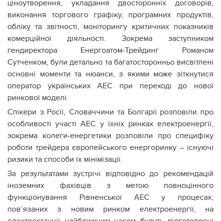
ціноутворення, укладання двосторонніх договорів,
виконання торгового графіку, програмних продуктів,
обліку та звітності, моніторингу критичних показників
комерційної діяльності. Зокрема заступником
гендиректора Енергоатом-Трейдинг Романом
Сутченком, були детально та багатосторонньо висвітлені
основні моменти та нюанси, з якими може зіткнутися
оператор українських АЕС при переході до нової
ринкової моделі.
Спікери з Росії, Словаччини та Болгарії розповіли про
особливості участі АЕС у їхніх ринках електроенергії,
зокрема колеги-енергетики розповіли про специфіку
роботи трейдера європейського енергоринку – існуючі
ризики та способи їх мінімізації.
За результатами зустрічі відповідно до рекомендацій
іноземних фахівців з метою повноцінного
функціонування Рівненської АЕС у процесах,
пов’язаних з новим ринком електроенергії, на
електростанції найближчим часом будуть підготовлені