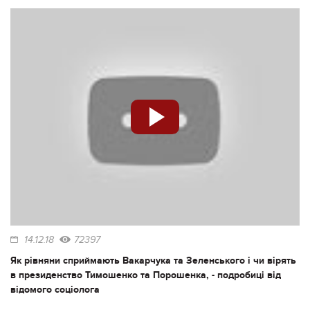
14.12.18
72397
Як рівняни сприймають Вакарчука та Зеленського і чи вірять
в президенство Тимошенко та Порошенка, - подробиці від
відомого соціолога