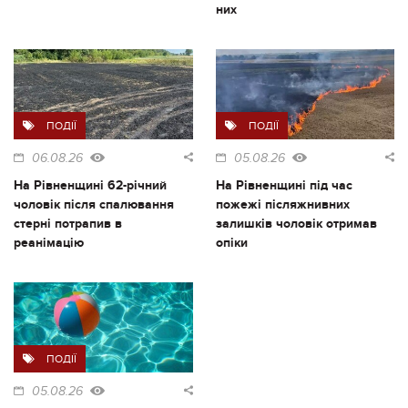
них
ПОДІЇ
ПОДІЇ
06.08.26
05.08.26
На Рівненщині 62-річний
На Рівненщині під час
чоловік після спалювання
пожежі післяжнивних
стерні потрапив в
залишків чоловік отримав
реанімацію
опіки
ПОДІЇ
05.08.26