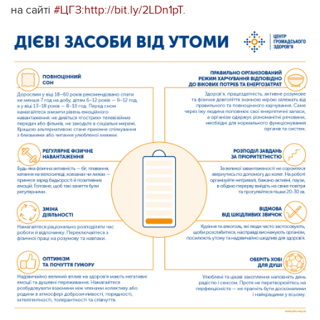
на сайті
#ЦГЗ
:
http://bit.ly/2LDn1pT
.