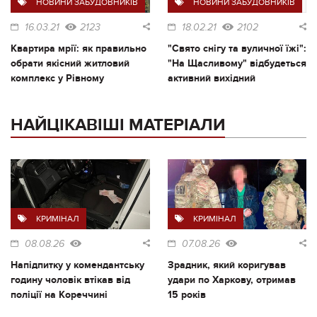
НОВИНИ ЗАБУДОВНИКІВ
НОВИНИ ЗАБУДОВНИКІВ
16.03.21
2123
18.02.21
2102
Квартира мрії: як правильно
"Свято снігу та вуличної їжі":
обрати якісний житловий
"На Щасливому" відбудеться
комплекс у Рівному
активний вихідний
НАЙЦІКАВІШІ МАТЕРІАЛИ
КРИМІНАЛ
КРИМІНАЛ
08.08.26
07.08.26
Напідпитку у комендантську
Зрадник, який коригував
годину чоловік втікав від
удари по Харкову, отримав
поліції на Кореччині
15 років