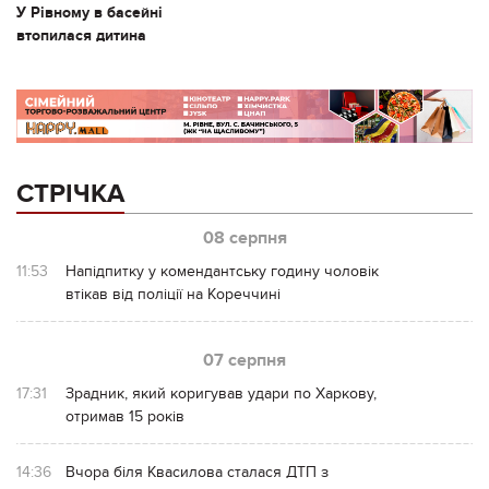
У Рівному в басейні
втопилася дитина
СТРІЧКА
08 серпня
11:53
Напідпитку у комендантську годину чоловік
втікав від поліції на Кореччині
07 серпня
17:31
Зрадник, який коригував удари по Харкову,
отримав 15 років
14:36
Вчора біля Квасилова сталася ДТП з