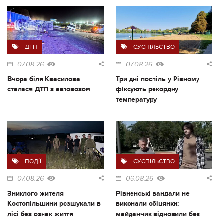
ДТП
СУСПІЛЬСТВО
07.08.26
07.08.26
Вчора біля Квасилова
Три дні поспіль у Рівному
сталася ДТП з автовозом
фіксують рекордну
температуру
ПОДІЇ
СУСПІЛЬСТВО
07.08.26
06.08.26
Зниклого жителя
Рівненські вандали не
Костопільщини розшукали в
виконали обіцянки:
лісі без ознак життя
майданчик відновили без