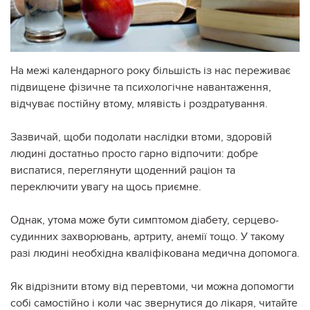
На межі календарного року більшість із нас переживає
підвищене фізичне та психологічне навантаження,
відчуває постійну втому, млявість і роздратування.
Зазвичай, щоби подолати наслідки втоми, здоровій
людині достатньо просто гарно відпочити: добре
виспатися, переглянути щоденний раціон та
переключити увагу на щось приємне.
Однак, утома може бути симптомом діабету, серцево-
судинних захворювань, артриту, анемії тощо. У такому
разі людині необхідна кваліфікована медична допомога.
Як відрізнити втому від перевтоми, чи можна допомогти
собі самостійно і коли час звернутися до лікаря, читайте