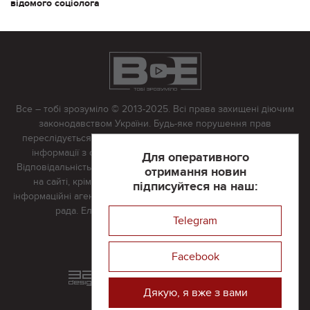
відомого соціолога
Все – тобі зрозуміло © 2013-2025. Всі права захищені діючим
законодавством України. Будь-яке порушення прав
переслідується в судовому порядку. Будь-яке відтворення
інформації з сайту тільки з письмово дозволу редакції.
Для оперативного
Відповідальність за достовірність усіх матеріалів, розміщених
отримання новин
на сайті, крім матеріалів, які містять посилання на інші
підписуйтеся на наш:
інформаційні агентства або інтернет-видання, несе редакційна
рада. Електронна пошта:
vserivne@gmail.com
Telegram
Реклама на сайті
Facebook
Розроблений та підтримується
в
компанії 32х32
Дякую, я вже з вами