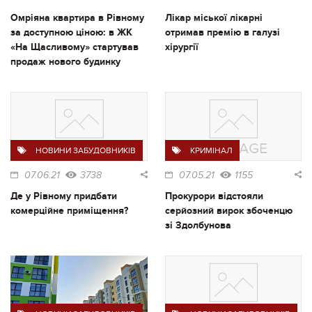
Омріяна квартира в Рівному
Лікар міської лікарні
за доступною ціною: в ЖК
отримав премію в галузі
«На Щасливому» стартував
хірургії
продаж нового будинку
НОВИНИ ЗАБУДОВНИКІВ
КРИМІНАЛ
07.06.21
3738
07.05.21
1155
Де у Рівному придбати
Прокурори відстояли
комерційне приміщення?
серйозний вирок збоченцю
зі Здолбунова