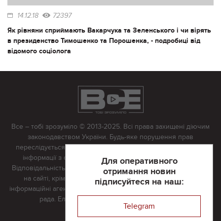
14.12.18
72397
Як рівняни сприймають Вакарчука та Зеленського і чи вірять
в президенство Тимошенко та Порошенка, - подробиці від
відомого соціолога
Все – тобі зрозуміло © 2013-2025. Всі права захищені діючим
законодавством України. Будь-яке порушення прав
переслідується в судовому порядку. Будь-яке відтворення
інформації з сайту тільки з письмово дозволу редакції.
Для оперативного
Відповідальність за достовірність усіх матеріалів, розміщених
отримання новин
на сайті, крім матеріалів, які містять посилання на інші
підписуйтеся на наш:
інформаційні агентства або інтернет-видання, несе редакційна
рада. Електронна пошта:
vserivne@gmail.com
Telegram