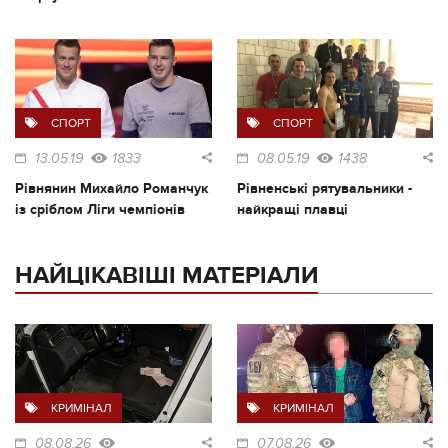
СПОРТ
СПОРТ
13.05.19
1833
08.05.19
1438
Рівнянин Михайло Романчук
Рівненські рятувальники -
із сріблом Ліги чемпіонів
найкращі плавці
НАЙЦІКАВІШІ МАТЕРІАЛИ
КРИМІНАЛ
КРИМІНАЛ
08.08.26
07.08.26