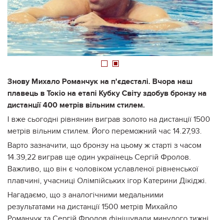
1
2
Знову Михало Романчук на п'єдесталі. Вчора наш
плавець в Токіо на етапі Кубку Світу здобув бронзу на
дистанції 400 метрів вільним стилем.
І вже сьогодні рівнянин виграв золото на дистанції 1500
метрів вільним стилем. Його переможний час 14.27,93.
Варто зазначити, що бронзу на цьому ж старті з часом
14.39,22 виграв ще один українець Сергій Фролов.
Важливо, що він є чоловіком уславленої рівненської
плавчині, учасниці Олімпійських ігор Катерини Дікіджі.
Нагадаємо, що з аналогічними медальними
результатами на дистанції 1500 метрів Михайло
Романчук та Сергій Фролов фінішували минулого тижні