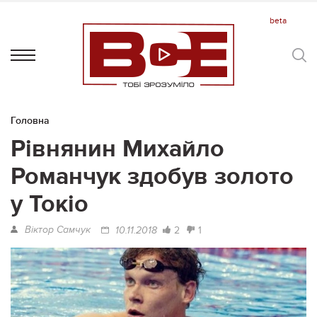
Головна
Рівнянин Михайло
Романчук здобув золото
у Токіо
Віктор Самчук
2
1
10.11.2018