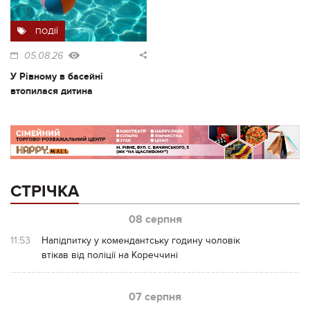
ПОДІЇ
05.08.26
У Рівному в басейні
втопилася дитина
СТРІЧКА
08 серпня
11:53
Напідпитку у комендантську годину чоловік
втікав від поліції на Кореччині
07 серпня