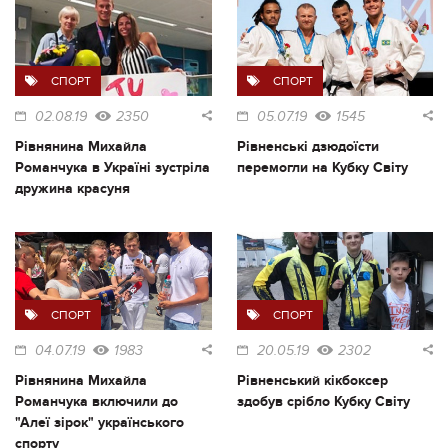
СПОРТ
СПОРТ
02.08.19
2350
05.07.19
1545
Рівнянина Михайла
Рівненські дзюдоїсти
Романчука в Україні зустріла
перемогли на Кубку Світу
дружина красуня
СПОРТ
СПОРТ
04.07.19
1983
20.05.19
2302
Рівнянина Михайла
Рівненський кікбоксер
Романчука включили до
здобув срібло Кубку Світу
"Алеї зірок" українського
спорту