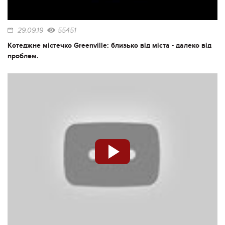
29.09.19
55451
Котеджне містечко Greenville: близько від міста - далеко від
проблем.