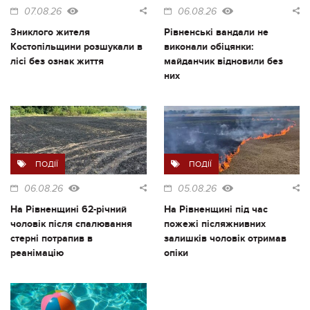
07.08.26
06.08.26
Зниклого жителя
Рівненські вандали не
Костопільщини розшукали в
виконали обіцянки:
лісі без ознак життя
майданчик відновили без
них
ПОДІЇ
ПОДІЇ
06.08.26
05.08.26
На Рівненщині 62-річний
На Рівненщині під час
чоловік після спалювання
пожежі післяжнивних
стерні потрапив в
залишків чоловік отримав
реанімацію
опіки