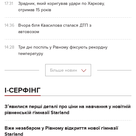
17:31
Зрадник, який коригував удари по Харкову,
отримав 15 років
14:36
Вчора біля Квасилова сталася ДТП з
автовозом
14:28
Три дні поспіль у Рівному фіксують рекордну
температуру
Більше новин
І-СЕРФІНГ
Зʼявилися перші деталі про ціни на навчання у новітній
рівненській гімназії Starland
Вже незабаром у Рівному відкриття нової гімназії
Starland