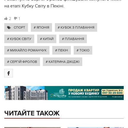
на етапі Кубку Світу в Пекіні.
2
1
СПОРТ
# ЯПОНІЯ
# КУБОК З ПЛАВАННЯ
# КУБОК СВІТУ
# КИТАЙ
# ПЛАВАННЯ
# МИХАЙЛО РОМАНЧУК
# ПЕКІН
# ТОКІО
# СЕРГІЙ ФРОЛОВ
# КАТЕРИНА ДІКІДЖІ
ЧИТАЙТЕ ТАКОЖ