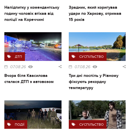
Напідпитку у комендантську
Зрадник, який коригував
годину чоловік втікав від
удари по Харкову, отримав
поліції на Кореччині
15 років
ДТП
СУСПІЛЬСТВО
07.08.26
07.08.26
Вчора біля Квасилова
Три дні поспіль у Рівному
сталася ДТП з автовозом
фіксують рекордну
температуру
ПОДІЇ
СУСПІЛЬСТВО