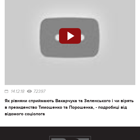
14.12.18
72397
Як рівняни сприймають Вакарчука та Зеленського і чи вірять
в президенство Тимошенко та Порошенка, - подробиці від
відомого соціолога