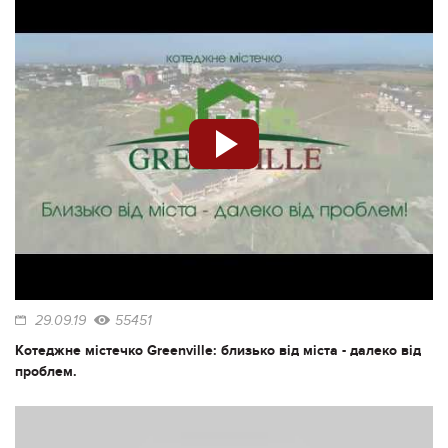
29.09.19
55451
Котеджне містечко Greenville: близько від міста - далеко від
проблем.