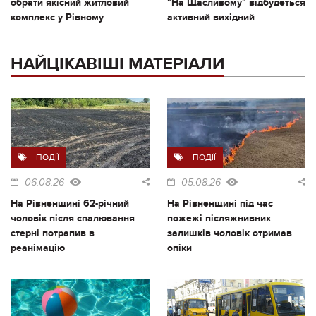
обрати якісний житловий
"На Щасливому" відбудеться
комплекс у Рівному
активний вихідний
НАЙЦІКАВІШІ МАТЕРІАЛИ
ПОДІЇ
ПОДІЇ
06.08.26
05.08.26
На Рівненщині 62-річний
На Рівненщині під час
чоловік після спалювання
пожежі післяжнивних
стерні потрапив в
залишків чоловік отримав
реанімацію
опіки