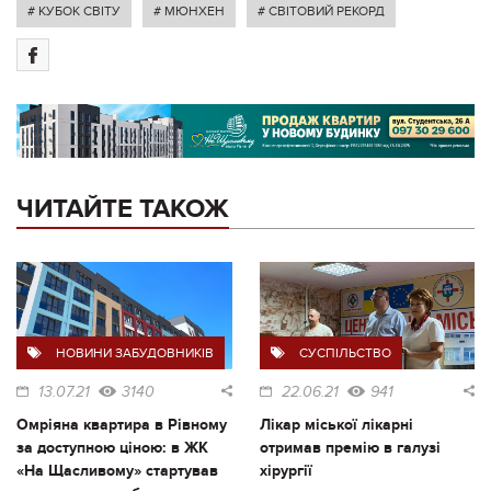
# КУБОК СВІТУ
# МЮНХЕН
# СВІТОВИЙ РЕКОРД
ЧИТАЙТЕ ТАКОЖ
НОВИНИ ЗАБУДОВНИКІВ
СУСПІЛЬСТВО
13.07.21
3140
22.06.21
941
Омріяна квартира в Рівному
Лікар міської лікарні
за доступною ціною: в ЖК
отримав премію в галузі
«На Щасливому» стартував
хірургії