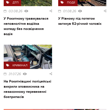
ДТП
ПОДІЇ
03.08.26
01.08.26
У Рокитному травмувалася
У Рівному під потягом
неповнолітня водійка
загинув 62-річний чоловік
мопеду без посвідчення
водія
КРИМІНАЛ
31.07.26
На Рокитнівщині поліцейські
викрили зловмисника на
незаконному перевезенні
боєприпасів