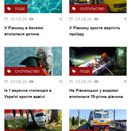
ПОДІЇ
СУСПІЛЬСТВО
05.08.26
04.08.26
У Рівному в басейні
У Рівному зросте вартість
втопилася дитина
проїзду
СУСПІЛЬСТВО
ПОДІЇ
04.08.26
03.08.26
Із 1 вересня стипендія в
На Рівненщині у водоймі
Україні зросте вдвічі
втопилася 15-річна дівчина