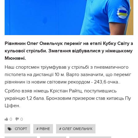
Рівнянин Олег Омельчук переміг на етапі Кубку Світу з
кульової стрільби. Змагання відбувалися у німецькому
Мюнхені.
Наш спортсмен тріумфував у стрільбі з пневматичного
пістолета на дистанції 10 м. Варто зазначити, що переміг
рівнянин із новим світовим рекордом - 243,6 очка..
Срібло взяв німець Крістіан Райтц, поступившись
українцю 1,2 бала. Бронзовим призером став китаєць Пу
Ціфен.
0
0
СПОРТ
# РІВНЕ
# ОЛЕГ ОМЕЛЬЧУК