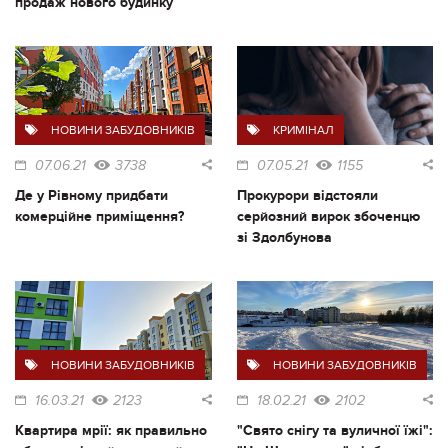
продаж нового будинку
НОВИНИ ЗАБУДОВНИКІВ
КРИМІНАЛ
07.06.21
3738
07.05.21
1155
Де у Рівному придбати
Прокурори відстояли
комерційне приміщення?
серйозний вирок збоченцю
зі Здолбунова
НОВИНИ ЗАБУДОВНИКІВ
НОВИНИ ЗАБУДОВНИКІВ
16.03.21
2123
18.02.21
2102
Квартира мрії: як правильно
"Свято снігу та вуличної їжі":