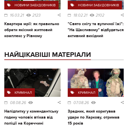
НОВИНИ ЗАБУДОВНИКІВ
НОВИНИ ЗАБУДОВНИКІВ
16.03.21
2123
18.02.21
2102
Квартира мрії: як правильно
"Свято снігу та вуличної їжі":
обрати якісний житловий
"На Щасливому" відбудеться
комплекс у Рівному
активний вихідний
НАЙЦІКАВІШІ МАТЕРІАЛИ
КРИМІНАЛ
КРИМІНАЛ
08.08.26
07.08.26
Напідпитку у комендантську
Зрадник, який коригував
годину чоловік втікав від
удари по Харкову, отримав
поліції на Кореччині
15 років