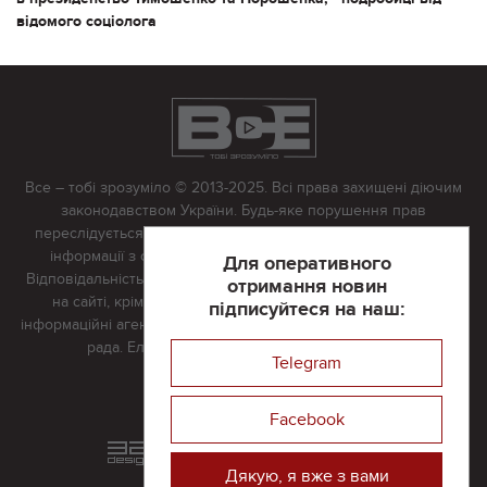
відомого соціолога
Все – тобі зрозуміло © 2013-2025. Всі права захищені діючим
законодавством України. Будь-яке порушення прав
переслідується в судовому порядку. Будь-яке відтворення
інформації з сайту тільки з письмово дозволу редакції.
Для оперативного
Відповідальність за достовірність усіх матеріалів, розміщених
отримання новин
на сайті, крім матеріалів, які містять посилання на інші
підписуйтеся на наш:
інформаційні агентства або інтернет-видання, несе редакційна
рада. Електронна пошта:
vserivne@gmail.com
Telegram
Реклама на сайті
Facebook
Розроблений та підтримується
в
компанії 32х32
Дякую, я вже з вами