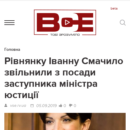
Головна
Рівнянку Іванну Смачило
звільнили з посади
заступника міністра
юстиції
vse.rv.ua
0
0
05.09.2019