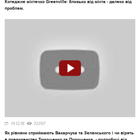
Котеджне містечко Greenville: близько від міста - далеко від
проблем.
14.12.18
72397
Як рівняни сприймають Вакарчука та Зеленського і чи вірять
в президенство Тимошенко та Порошенка, - подробиці від