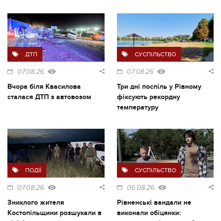
ДТП
СУСПІЛЬСТВО
07.08.26
07.08.26
Вчора біля Квасилова
Три дні поспіль у Рівному
сталася ДТП з автовозом
фіксують рекордну
температуру
ПОДІЇ
СУСПІЛЬСТВО
07.08.26
06.08.26
Зниклого жителя
Рівненські вандали не
Костопільщини розшукали в
виконали обіцянки: