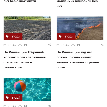
лісі без ознак життя
майданчик відновили без
них
ПОДІЇ
ПОДІЇ
06.08.26
05.08.26
На Рівненщині 62-річний
На Рівненщині під час
чоловік після спалювання
пожежі післяжнивних
стерні потрапив в
залишків чоловік отримав
реанімацію
опіки
ПОДІЇ
05.08.26