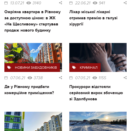
13.07.21
3140
22.06.21
941
Омріяна квартира в Рівному
Лікар міської лікарні
за доступною ціною: в ЖК
отримав премію в галузі
«На Щасливому» стартував
хірургії
продаж нового будинку
НОВИНИ ЗАБУДОВНИКІВ
КРИМІНАЛ
07.06.21
3738
07.05.21
1155
Де у Рівному придбати
Прокурори відстояли
комерційне приміщення?
серйозний вирок збоченцю
зі Здолбунова