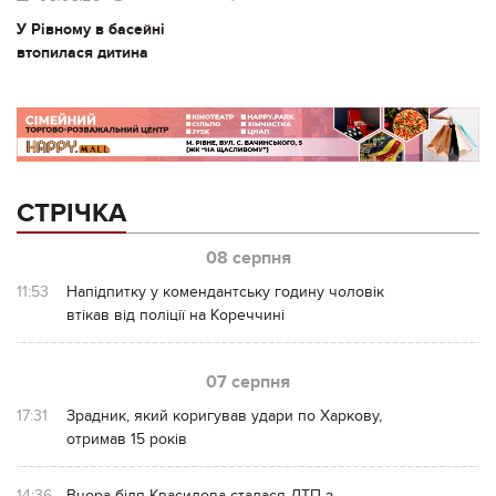
У Рівному в басейні
втопилася дитина
СТРІЧКА
08 серпня
11:53
Напідпитку у комендантську годину чоловік
втікав від поліції на Кореччині
07 серпня
17:31
Зрадник, який коригував удари по Харкову,
отримав 15 років
14:36
Вчора біля Квасилова сталася ДТП з