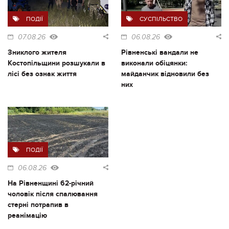
ПОДІЇ
СУСПІЛЬСТВО
07.08.26
06.08.26
Зниклого жителя
Рівненські вандали не
Костопільщини розшукали в
виконали обіцянки:
лісі без ознак життя
майданчик відновили без
них
ПОДІЇ
06.08.26
На Рівненщині 62-річний
чоловік після спалювання
стерні потрапив в
реанімацію