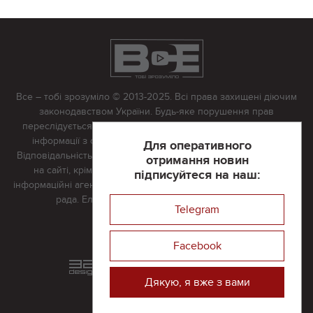
Все – тобі зрозуміло © 2013-2025. Всі права захищені діючим
законодавством України. Будь-яке порушення прав
переслідується в судовому порядку. Будь-яке відтворення
інформації з сайту тільки з письмово дозволу редакції.
Для оперативного
Відповідальність за достовірність усіх матеріалів, розміщених
отримання новин
на сайті, крім матеріалів, які містять посилання на інші
підписуйтеся на наш:
інформаційні агентства або інтернет-видання, несе редакційна
рада. Електронна пошта:
vserivne@gmail.com
Telegram
Реклама на сайті
Facebook
Розроблений та підтримується
в
компанії 32х32
Дякую, я вже з вами