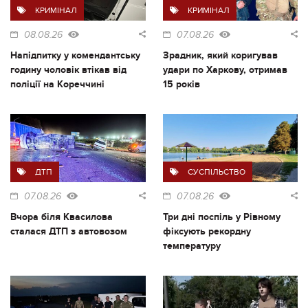
КРИМІНАЛ
КРИМІНАЛ
08.08.26
07.08.26
Напідпитку у комендантську
Зрадник, який коригував
годину чоловік втікав від
удари по Харкову, отримав
поліції на Кореччині
15 років
ДТП
СУСПІЛЬСТВО
07.08.26
07.08.26
Вчора біля Квасилова
Три дні поспіль у Рівному
сталася ДТП з автовозом
фіксують рекордну
температуру