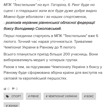
МПК "Текстильник" на вул. Гагаріна, 6. Ринг буде на
сцені і з глядацької зали все буде дуже добре видно.
Можна буде вболівати і за наших спортсменок,
-
розпоків керівник рівненської обласної федерації
боксу Володимир Соколовський.
Перші поєдинки стартують в МПК "Текстильник" вже 6
лютого. Точний час наразі уточнюється. Триватиме
Чемпіонат України в Рівному до 11 лютого.
Всього планується приїзд більше 200 учасниць. Вони
виборюватимуть медалі у чотирьох групах.
Разом з тим, за підсумками Чемпіонату України з боксу у
Рівному буде сформована збірна країни для виступів на
світовій та європейській першостях.
0
0
СПОРТ
# РІВНЕ
# ЧЕМПІОНАТ УКРАЇНИ
# БОКС
# ЖІНКИ