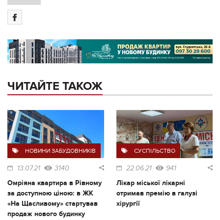
ЧИТАЙТЕ ТАКОЖ
НОВИНИ ЗАБУДОВНИКІВ
СУСПІЛЬСТВО
13.07.21
3140
22.06.21
941
Омріяна квартира в Рівному
Лікар міської лікарні
за доступною ціною: в ЖК
отримав премію в галузі
«На Щасливому» стартував
хірургії
продаж нового будинку