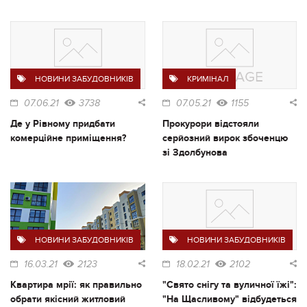
НОВИНИ ЗАБУДОВНИКІВ
КРИМІНАЛ
07.06.21
3738
07.05.21
1155
Де у Рівному придбати
Прокурори відстояли
комерційне приміщення?
серйозний вирок збоченцю
зі Здолбунова
НОВИНИ ЗАБУДОВНИКІВ
НОВИНИ ЗАБУДОВНИКІВ
16.03.21
2123
18.02.21
2102
Квартира мрії: як правильно
"Свято снігу та вуличної їжі":
обрати якісний житловий
"На Щасливому" відбудеться