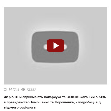
14.12.18
72397
Як рівняни сприймають Вакарчука та Зеленського і чи вірять
в президенство Тимошенко та Порошенка, - подробиці від
відомого соціолога