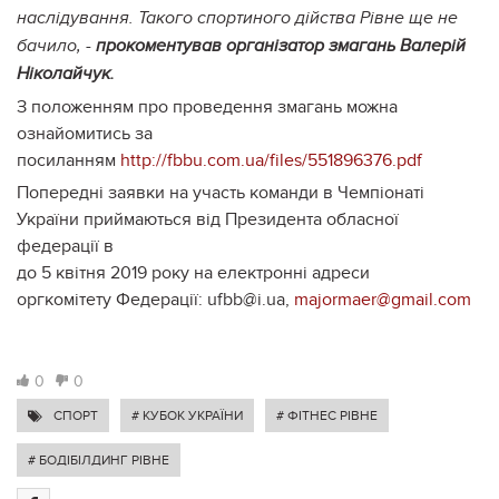
наслідування. Такого спортиного дійства Рівне ще не
бачило, -
прокоментував організатор змагань Валерій
Ніколайчук.
З положенням про проведення змагань можна
ознайомитись за
посиланням
http://fbbu.com.ua/files/551896376.pdf
Попередні заявки на участь команди в Чемпіонаті
України приймаються від Президента обласної
федерації в
до 5 квітня 2019 року на електронні адреси
оргкомітету Федерації: ufbb@i.ua,
majormaer@gmail.com
0
0
СПОРТ
# КУБОК УКРАЇНИ
# ФІТНЕС РІВНЕ
# БОДІБІЛДИНГ РІВНЕ