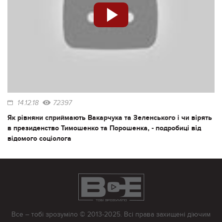
14.12.18
72397
Як рівняни сприймають Вакарчука та Зеленського і чи вірять
в президенство Тимошенко та Порошенка, - подробиці від
відомого соціолога
Все – тобі зрозуміло © 2013-2025. Всі права захищені діючим