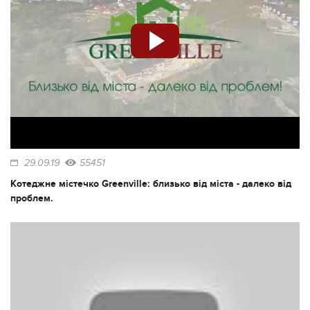
29.09.19
55451
Котеджне містечко Greenville: близько від міста - далеко від
проблем.