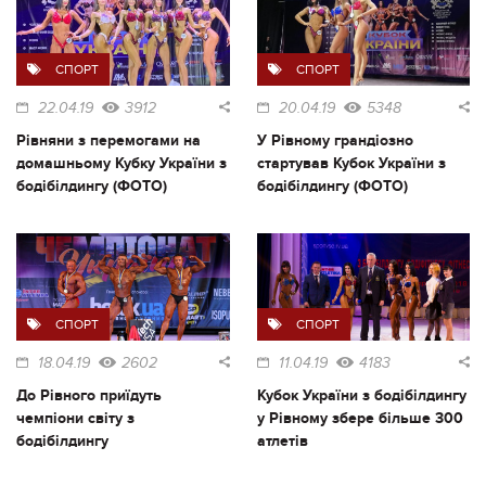
СПОРТ
СПОРТ
22.04.19
3912
20.04.19
5348
Рівняни з перемогами на
У Рівному грандіозно
домашньому Кубку України з
стартував Кубок України з
бодібілдингу (ФОТО)
бодібілдингу (ФОТО)
СПОРТ
СПОРТ
18.04.19
2602
11.04.19
4183
До Рівного приїдуть
Кубок України з бодібілдингу
чемпіони світу з
у Рівному збере більше 300
бодібілдингу
атлетів