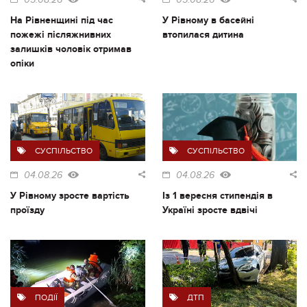
05.08.26
05.08.26
На Рівненщині під час
У Рівному в басейні
пожежі післяжнивних
втопилася дитина
залишків чоловік отримав
опіки
СУСПІЛЬСТВО
СУСПІЛЬСТВО
04.08.26
04.08.26
У Рівному зросте вартість
Із 1 вересня стипендія в
проїзду
Україні зросте вдвічі
ПОДІЇ
ДТП