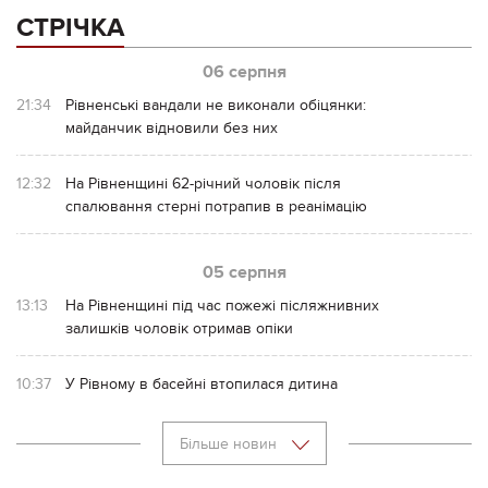
СТРІЧКА
06 серпня
21:34
Рівненські вандали не виконали обіцянки:
майданчик відновили без них
12:32
На Рівненщині 62-річний чоловік після
спалювання стерні потрапив в реанімацію
05 серпня
13:13
На Рівненщині під час пожежі післяжнивних
залишків чоловік отримав опіки
10:37
У Рівному в басейні втопилася дитина
Більше новин