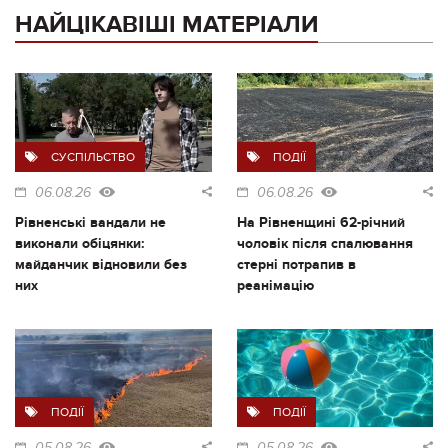
НАЙЦІКАВІШІ МАТЕРІАЛИ
СУСПІЛЬСТВО
ПОДІЇ
06.08.26
06.08.26
Рівненські вандали не
На Рівненщині 62-річний
виконали обіцянки:
чоловік після спалювання
майданчик відновили без
стерні потрапив в
них
реанімацію
ПОДІЇ
ПОДІЇ