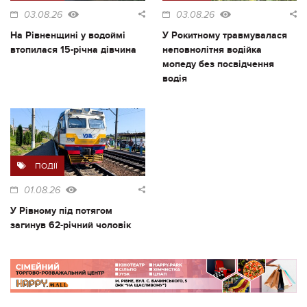
03.08.26
03.08.26
На Рівненщині у водоймі
У Рокитному травмувалася
втопилася 15-річна дівчина
неповнолітня водійка
мопеду без посвідчення
водія
ПОДІЇ
01.08.26
У Рівному під потягом
загинув 62-річний чоловік