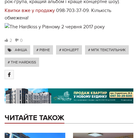
рок-група, кращий альбом і краще концертне шоу).
Квитки вже у продажу
098-703-37-09. Кількість
обмежена!
2
0
АФІША
# РІВНЕ
# КОНЦЕРТ
# МПК ТЕКСТИЛЬНИК
# THE HARDKISS
ЧИТАЙТЕ ТАКОЖ