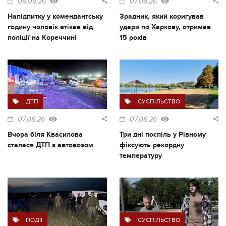
08.08.26
07.08.26
Напідпитку у комендантську
Зрадник, який коригував
годину чоловік втікав від
удари по Харкову, отримав
поліції на Кореччині
15 років
ДТП
СУСПІЛЬСТВО
07.08.26
07.08.26
Вчора біля Квасилова
Три дні поспіль у Рівному
сталася ДТП з автовозом
фіксують рекордну
температуру
ПОДІЇ
СУСПІЛЬСТВО