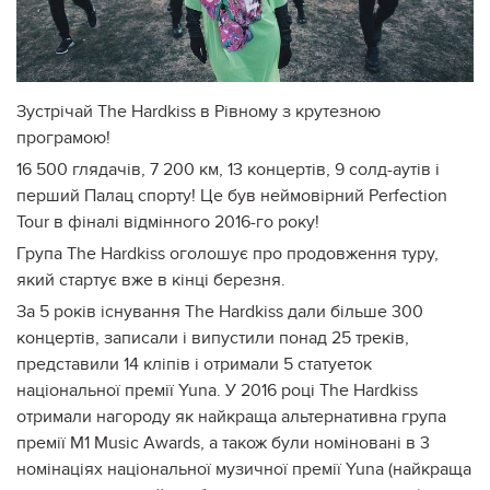
Зустрічай The Hardkiss в Рівному з крутезною
програмою!
16 500 глядачів, 7 200 км, 13 концертів, 9 солд-аутів і
перший Палац спорту! Це був неймовірний Perfection
Tour в фіналі відмінного 2016-го року!
Група The Hardkiss оголошує про продовження туру,
який стартує вже в кінці березня.
За 5 років існування The Hardkiss дали більше 300
концертів, записали і випустили понад 25 треків,
представили 14 кліпів і отримали 5 статуеток
національної премії Yuna. У 2016 році The Hardkiss
отримали нагороду як найкраща альтернативна група
премії M1 Music Awards, а також були номіновані в 3
номінаціях національної музичної премії Yuna (найкраща