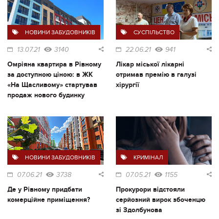
НОВИНИ ЗАБУДОВНИКІВ
СУСПІЛЬСТВО
13.07.21
3140
22.06.21
941
Омріяна квартира в Рівному
Лікар міської лікарні
за доступною ціною: в ЖК
отримав премію в галузі
«На Щасливому» стартував
хірургії
продаж нового будинку
НОВИНИ ЗАБУДОВНИКІВ
КРИМІНАЛ
07.06.21
3738
07.05.21
1155
Де у Рівному придбати
Прокурори відстояли
комерційне приміщення?
серйозний вирок збоченцю
зі Здолбунова