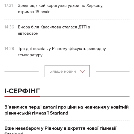
17:31
Зрадник, який коригував удари по Харкову,
отримав 15 років
14:36
Вчора біля Квасилова сталася ДТП з
автовозом
14:28
Три дні поспіль у Рівному фіксують рекордну
температуру
Більше новин
І-СЕРФІНГ
Зʼявилися перші деталі про ціни на навчання у новітній
рівненській гімназії Starland
Вже незабаром у Рівному відкриття нової гімназії