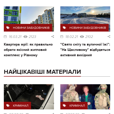
НОВИНИ ЗАБУДОВНИКІВ
НОВИНИ ЗАБУДОВНИКІВ
16.03.21
2123
18.02.21
2102
Квартира мрії: як правильно
"Свято снігу та вуличної їжі":
обрати якісний житловий
"На Щасливому" відбудеться
комплекс у Рівному
активний вихідний
НАЙЦІКАВІШІ МАТЕРІАЛИ
КРИМІНАЛ
КРИМІНАЛ