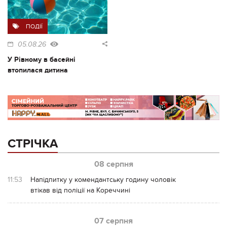
ПОДІЇ
05.08.26
У Рівному в басейні
втопилася дитина
СТРІЧКА
08 серпня
11:53
Напідпитку у комендантську годину чоловік
втікав від поліції на Кореччині
07 серпня