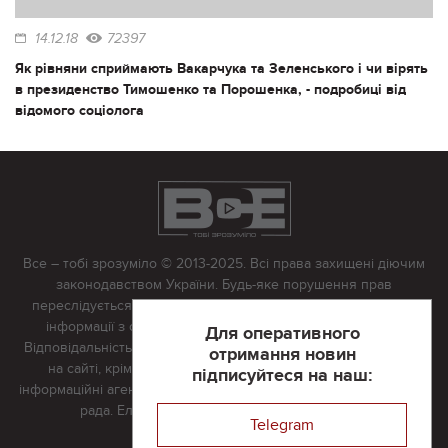
14.12.18
72397
Як рівняни сприймають Вакарчука та Зеленського і чи вірять
в президенство Тимошенко та Порошенка, - подробиці від
відомого соціолога
Все – тобі зрозуміло © 2013-2025. Всі права захищені діючим
законодавством України. Будь-яке порушення прав
переслідується в судовому порядку. Будь-яке відтворення
інформації з сайту тільки з письмово дозволу редакції.
Для оперативного
Відповідальність за достовірність усіх матеріалів, розміщених
отримання новин
на сайті, крім матеріалів, які містять посилання на інші
підписуйтеся на наш:
інформаційні агентства або інтернет-видання, несе редакційна
рада. Електронна пошта:
vserivne@gmail.com
Telegram