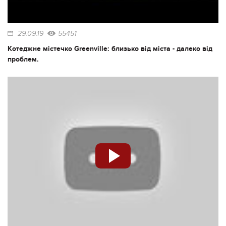
29.09.19
55451
Котеджне містечко Greenville: близько від міста - далеко від
проблем.