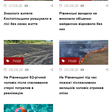
07.08.26
06.08.26
Зниклого жителя
Рівненські вандали не
Костопільщини розшукали в
виконали обіцянки:
лісі без ознак життя
майданчик відновили без
них
ПОДІЇ
ПОДІЇ
06.08.26
05.08.26
На Рівненщині 62-річний
На Рівненщині під час
чоловік після спалювання
пожежі післяжнивних
стерні потрапив в
залишків чоловік отримав
реанімацію
опіки