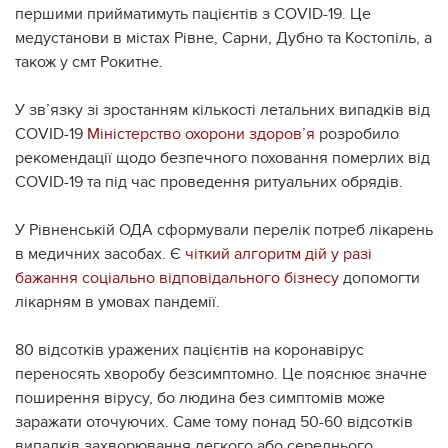
першими прийматимуть пацієнтів з COVID-19. Це
медустанови в містах Рівне, Сарни, Дубно та Костопіль, а
також у смт Рокитне.
У зв’язку зі зростанням кількості летальних випадків від
COVID-19
Міністерство охорони здоров’я
розробило
рекомендації щодо безпечного поховання померлих від
COVID-19 та під час проведення ритуальних обрядів.
У Рівненській ОДА сформували перелік потреб лікарень
в медичних засобах. Є
чіткий алгоритм дій у разі
бажання соціально відповідального бізнесу
допомогти
лікарням в умовах пандемії.
80 відсотків уражених пацієнтів на коронавірус
переносять хворобу безсимптомно. Це пояснює значне
поширення вірусу, бо людина без симптомів може
заражати оточуючих. Саме тому понад 50-60 відсотків
випадків захворювання легкого або середнього