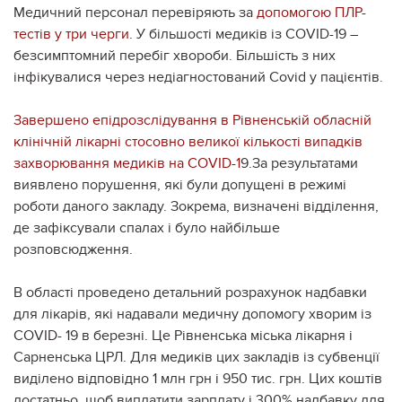
Медичний персонал перевіряють за
допомогою ПЛР-
тестів у три черги
. У більшості медиків із COVID-19 –
безсимптомний перебіг хвороби. Більшість з них
інфікувалися через недіагностований Covid у пацієнтів.
Завершено епідрозслідування в Рівненській обласній
клінічній лікарні стосовно великої кількості випадків
захворювання медиків на COVID-1
9.За результатами
виявлено порушення, які були допущені в режимі
роботи даного закладу. Зокрема, визначені відділення,
де зафіксували спалах і було найбільше
розповсюдження.
В області проведено детальний розрахунок надбавки
для лікарів, які надавали медичну допомогу хворим із
COVID- 19 в березні. Це Рівненська міська лікарня і
Сарненська ЦРЛ. Для медиків цих закладів із субвенції
виділено відповідно 1 млн грн і 950 тис. грн. Цих коштів
достатньо, щоб виплатити зарплату і 300% надбавку для