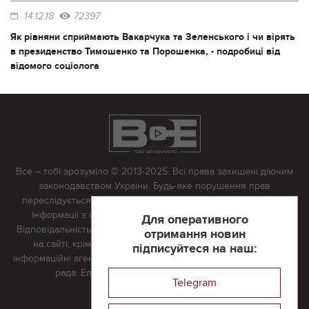
14.12.18
72397
Як рівняни сприймають Вакарчука та Зеленського і чи вірять
в президенство Тимошенко та Порошенка, - подробиці від
відомого соціолога
Все – тобі зрозуміло © 2013-2025. Всі права захищені діючим
законодавством України. Будь-яке порушення прав
переслідується в судовому порядку. Будь-яке відтворення
інформації з сайту тільки з письмово дозволу редакції.
Для оперативного
Відповідальність за достовірність усіх матеріалів, розміщених
отримання новин
на сайті, крім матеріалів, які містять посилання на інші
підписуйтеся на наш:
інформаційні агентства або інтернет-видання, несе редакційна
рада. Електронна пошта:
vserivne@gmail.com
Telegram
Реклама на сайті