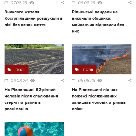
07.08.26
06.08.26
Зниклого жителя
Рівненські вандали не
Костопільщини розшукали в
виконали обіцянки:
лісі без ознак життя
майданчик відновили без
них
ПОДІЇ
ПОДІЇ
06.08.26
05.08.26
На Рівненщині 62-річний
На Рівненщині під час
чоловік після спалювання
пожежі післяжнивних
стерні потрапив в
залишків чоловік отримав
реанімацію
опіки