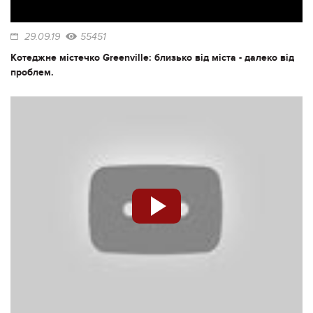
29.09.19
55451
Котеджне містечко Greenville: близько від міста - далеко від
проблем.