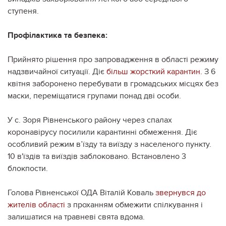
ступеня.
Профілактика та безпека:
Прийнято рішення про запровадження в області режиму
надзвичайної ситуації. Діє
більш жорсткий карантин.
З 6
квітня заборонено перебувати в громадських місцях без
маски, переміщатися групами понад дві особи.
У с. Зоря Рівненського району через спалах
коронавірусу посилили карантинні обмеження. Діє
особливий режим в’їзду та виїзду з населеного пункту.
10 в'їздів та виїздів заблоковано. Встановлено 3
блокпости.
Голова Рівненської ОДА Віталій Коваль
звернувся до
жителів області
з проханням обмежити спілкування і
залишатися на травневі свята вдома.