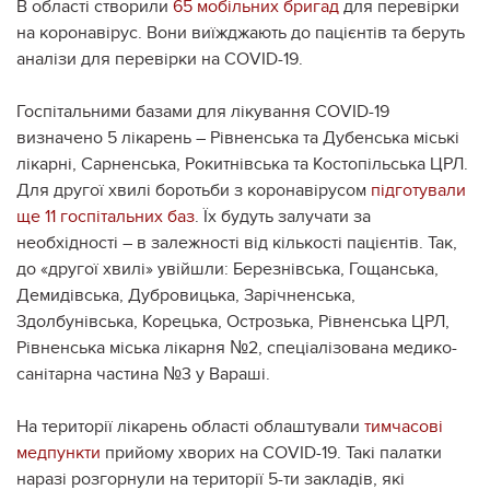
В області створили
65 мобільних бригад
для перевірки
на коронавірус. Вони виїжджають до пацієнтів та беруть
аналізи для перевірки на COVID-19.
Госпітальними базами для лікування COVID-19
визначено 5 лікарень – Рівненська та Дубенська міські
лікарні, Сарненська, Рокитнівська та Костопільська ЦРЛ.
Для другої хвилі боротьби з коронавірусом
підготували
ще 11 госпітальних баз
. Їх будуть залучати за
необхідності – в залежності від кількості пацієнтів. Так,
до «другої хвилі» увійшли: Березнівська, Гощанська,
Демидівська, Дубровицька, Зарічненська,
Здолбунівська, Корецька, Острозька, Рівненська ЦРЛ,
Рівненська міська лікарня №2, спеціалізована медико-
санітарна частина №3 у Вараші.
На території лікарень області облаштували
тимчасові
медпункти
прийому хворих на COVID-19. Такі палатки
наразі розгорнули на території 5-ти закладів, які