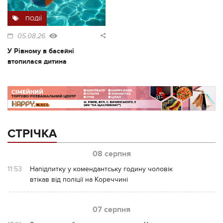
ПОДІЇ
05.08.26
У Рівному в басейні
втопилася дитина
СТРІЧКА
08 серпня
11:53
Напідпитку у комендантську годину чоловік
втікав від поліції на Кореччині
07 серпня