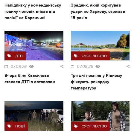
Напідпитку у комендантську
Зрадник, який коригував
годину чоловік втікав від
удари по Харкову, отримав
поліції на Кореччині
15 років
ДТП
СУСПІЛЬСТВО
07.08.26
07.08.26
Вчора біля Квасилова
Три дні поспіль у Рівному
сталася ДТП з автовозом
фіксують рекордну
температуру
ПОДІЇ
СУСПІЛЬСТВО