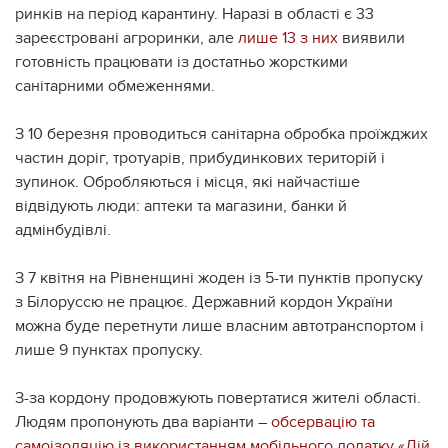
ринків на період карантину. Наразі в області є 33
зареєстровані агроринки, але
лише 13 з них
виявили
готовність працювати із достатньо жорсткими
санітарними обмеженнями.
З 10 березня проводиться санітарна обробка проїжджих
частин доріг, тротуарів, прибудинкових територій і
зупинок. Обробляються і місця, які найчастіше
відвідують люди: аптеки та магазини, банки й
адмінбудівлі.
З 7 квітня на Рівненщині жоден із 5-ти пунктів пропуску
з Білоруссю не працює. Державний кордон України
можна буде перетнути лише власним автотранспортом і
лише 9 пунктах пропуску.
З-за кордону продовжують повертатися жителі області.
Людям пропонують два варіанти –
обсервацію та
самоізоляцію із використанням мобільного додатку «Дій