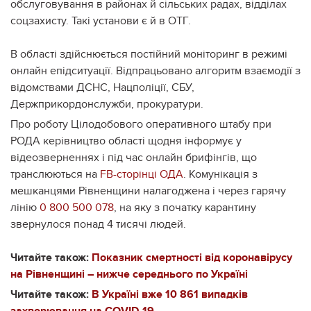
обслуговування в районах й сільських радах, відділах
соцзахисту. Такі установи є й в ОТГ.
В області здійснюється постійний моніторинг в режимі
онлайн епідситуації. Відпрацьовано алгоритм взаємодії з
відомствами ДСНС, Нацполіції, СБУ,
Держприкордонслужби, прокуратури.
Про роботу Цілодобового оперативного штабу при
РОДА керівництво області щодня інформує у
відеозверненнях і під час онлайн брифінгів, що
транслюються на
FB-сторінці ОДА
. Комунікація з
мешканцями Рівненщини налагоджена і через гарячу
лінію
0 800 500 078
, на яку з початку карантину
звернулося понад 4 тисячі людей.
Читайте також:
Показник смертності від коронавірусу
на Рівненщині – нижче середнього по Україні
Читайте також:
В Україні вже 10 861 випадків
захворювання на COVID-19