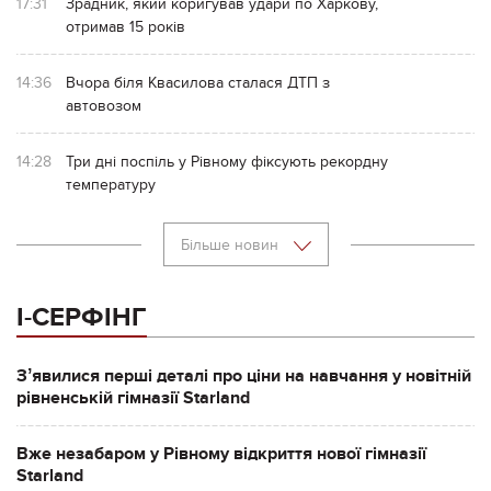
17:31
Зрадник, який коригував удари по Харкову,
отримав 15 років
14:36
Вчора біля Квасилова сталася ДТП з
автовозом
14:28
Три дні поспіль у Рівному фіксують рекордну
температуру
Більше новин
І-СЕРФІНГ
Зʼявилися перші деталі про ціни на навчання у новітній
рівненській гімназії Starland
Вже незабаром у Рівному відкриття нової гімназії
Starland