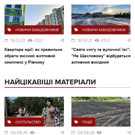
НОВИНИ ЗАБУДОВНИКІВ
НОВИНИ ЗАБУДОВНИКІВ
16.03.21
2123
18.02.21
2102
Квартира мрії: як правильно
"Свято снігу та вуличної їжі":
обрати якісний житловий
"На Щасливому" відбудеться
комплекс у Рівному
активний вихідний
НАЙЦІКАВІШІ МАТЕРІАЛИ
СУСПІЛЬСТВО
ПОДІЇ
06.08.26
06.08.26