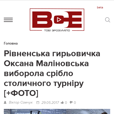
Головна
Рівненська гирьовичка
Оксана Маліновська
виборола срібло
столичного турніру
[+ФОТО]
Віктор Самчук
0
0
29.05.2017