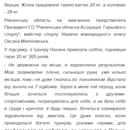
берци). Жінки працювали гирею вагою 20 кг, а чоловіки
- 28 кг.
Рівненську область на змаганнях представляла
Президент ГО "Рівненська обласна Асоціація Гирьового
спорту", майстер спорту України міжнародного класу
Оксана Маліновська.
У підсумку, з турніру Оксана привезла срібло, піднявши
гирю 20 кг 265 разів.
- Не зважаючи на місце, я задоволена результатом.
Маю травмоване плече, сильнішої руки, уже кілька
місяців, тому і не дуже гналась за показником. Відстала
від золота на 7 підйомів. Зараз в мене той період, коли
більше хочеться поспілкуватись з друзями-
спортсменами, потренуватись для себе, а не бити себе
в груди і кричати: я буду перша. Хочеться отримувати
задоволення від змагань. Це дуже класно, коли
проводиться багато турнірів, різними гирями, для