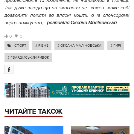
професіоналів та любителів, як наприклад в Польщі.
Так, дуже шкода що на змагання не кожен може собі
дозволити поїхати за власні кошти, а із спонсорами
зараз важкувато, -
розповіла Оксана Маліновська.
0
0
СПОРТ
# РІВНЕ
# ОКСАНА МАЛІНОВСЬКА
# ГИРІ
# ГВАРДІЙСЬКИЙ РИВОК
ЧИТАЙТЕ ТАКОЖ