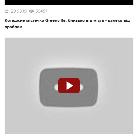
29.09.19
55451
Котеджне містечко Greenville: близько від міста - далеко від
проблем.