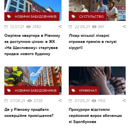
НОВИНИ ЗАБУДОВНИКІВ
СУСПІЛЬСТВО
13.07.21
3140
22.06.21
941
Омріяна квартира в Рівному
Лікар міської лікарні
за доступною ціною: в ЖК
отримав премію в галузі
«На Щасливому» стартував
хірургії
продаж нового будинку
НОВИНИ ЗАБУДОВНИКІВ
КРИМІНАЛ
07.06.21
3738
07.05.21
1155
Де у Рівному придбати
Прокурори відстояли
комерційне приміщення?
серйозний вирок збоченцю
зі Здолбунова