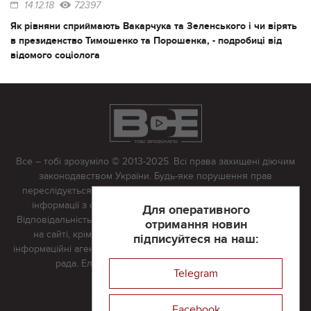
14.12.18
72397
Як рівняни сприймають Вакарчука та Зеленського і чи вірять
в президенство Тимошенко та Порошенка, - подробиці від
відомого соціолога
Все – тобі зрозуміло © 2013-2025. Всі права захищені діючим
законодавством України. Будь-яке порушення прав
переслідується в судовому порядку. Будь-яке відтворення
інформації з сайту тільки з письмово дозволу редакції.
Для оперативного
Відповідальність за достовірність усіх матеріалів, розміщених
отримання новин
на сайті, крім матеріалів, які містять посилання на інші
підписуйтеся на наш:
інформаційні агентства або інтернет-видання, несе редакційна
рада. Електронна пошта:
vserivne@gmail.com
Telegram
Реклама на сайті
Facebook