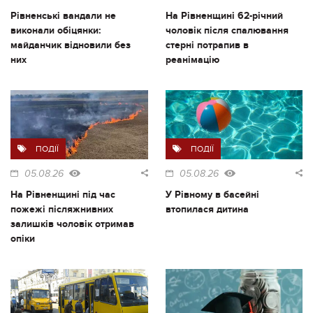
Рівненські вандали не
На Рівненщині 62-річний
виконали обіцянки:
чоловік після спалювання
майданчик відновили без
стерні потрапив в
них
реанімацію
ПОДІЇ
ПОДІЇ
05.08.26
05.08.26
На Рівненщині під час
У Рівному в басейні
пожежі післяжнивних
втопилася дитина
залишків чоловік отримав
опіки