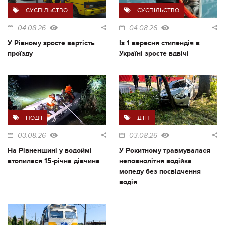
СУСПІЛЬСТВО
СУСПІЛЬСТВО
04.08.26
04.08.26
У Рівному зросте вартість
Із 1 вересня стипендія в
проїзду
Україні зросте вдвічі
ПОДІЇ
ДТП
03.08.26
03.08.26
На Рівненщині у водоймі
У Рокитному травмувалася
втопилася 15-річна дівчина
неповнолітня водійка
мопеду без посвідчення
водія