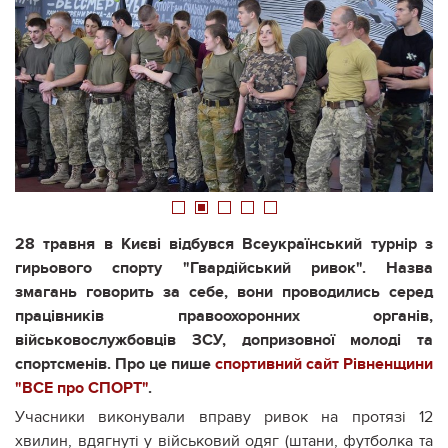
1
2
3
4
5
28 травня в Києві відбувся Всеукраїнський турнір з
гирьового спорту "Гвардійський ривок". Назва
змагань говорить за себе, вони проводились серед
працівників правоохоронних органів,
військовослужбовців ЗСУ, допризовної молоді та
спортсменів. Про це пише
спортивний сайт Рівненщини
"ВСЕ про СПОРТ"
.
Учасники виконували вправу ривок на протязі 12
хвилин, вдягнуті у військовий одяг (штани, футболка та