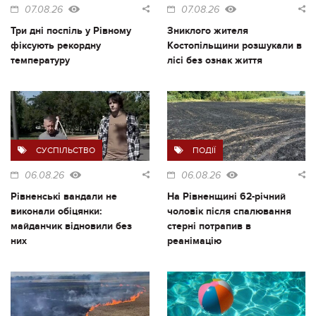
07.08.26
07.08.26
Три дні поспіль у Рівному
Зниклого жителя
фіксують рекордну
Костопільщини розшукали в
температуру
лісі без ознак життя
СУСПІЛЬСТВО
ПОДІЇ
06.08.26
06.08.26
Рівненські вандали не
На Рівненщині 62-річний
виконали обіцянки:
чоловік після спалювання
майданчик відновили без
стерні потрапив в
них
реанімацію