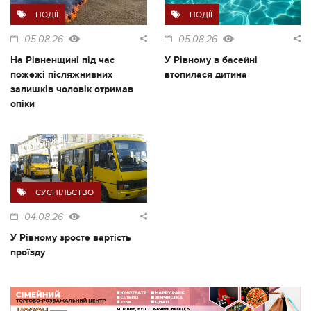
ПОДІЇ
ПОДІЇ
05.08.26
05.08.26
На Рівненщині під час
У Рівному в басейні
пожежі післяжнивних
втопилася дитина
залишків чоловік отримав
опіки
СУСПІЛЬСТВО
04.08.26
У Рівному зросте вартість
проїзду