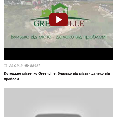
29.09.19
55451
Котеджне містечко Greenville: близько від міста - далеко від
проблем.