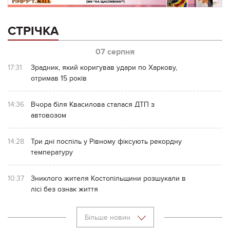
СТРІЧКА
07 серпня
17:31
Зрадник, який коригував удари по Харкову,
отримав 15 років
14:36
Вчора біля Квасилова сталася ДТП з
автовозом
14:28
Три дні поспіль у Рівному фіксують рекордну
температуру
10:37
Зниклого жителя Костопільщини розшукали в
лісі без ознак життя
Більше новин