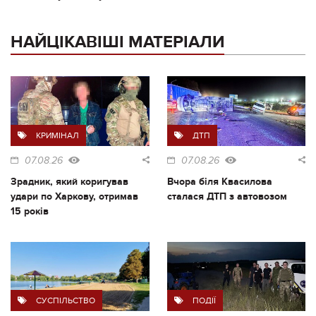
НАЙЦІКАВІШІ МАТЕРІАЛИ
КРИМІНАЛ
ДТП
07.08.26
07.08.26
Зрадник, який коригував
Вчора біля Квасилова
удари по Харкову, отримав
сталася ДТП з автовозом
15 років
СУСПІЛЬСТВО
ПОДІЇ