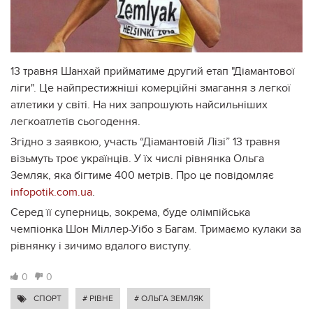
13 травня Шанхай прийматиме другий етап "Діамантової
ліги". Це найпрестижніші комерційні змагання з легкої
атлетики у світі. На них запрошують найсильніших
легкоатлетів сьогодення.
Згідно з заявкою, участь “Діамантовій Лізі” 13 травня
візьмуть троє українців. У їх числі рівнянка Ольга
Земляк, яка бігтиме 400 метрів. Про це повідомляє
infopotik.com.ua
.
Серед її суперниць, зокрема, буде олімпійська
чемпіонка Шон Міллер-Уібо з Багам. Тримаємо кулаки за
рівнянку і зичимо вдалого виступу.
0
0
СПОРТ
# РІВНЕ
# ОЛЬГА ЗЕМЛЯК