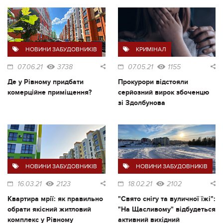
НОВИНИ ЗАБУДОВНИКІВ
КРИМІНАЛ
07.06.21
3738
07.05.21
1155
Де у Рівному придбати
Прокурори відстояли
комерційне приміщення?
серйозний вирок збоченцю
зі Здолбунова
НОВИНИ ЗАБУДОВНИКІВ
НОВИНИ ЗАБУДОВНИКІВ
16.03.21
2123
18.02.21
2102
Квартира мрії: як правильно
"Свято снігу та вуличної їжі":
обрати якісний житловий
"На Щасливому" відбудеться
комплекс у Рівному
активний вихідний