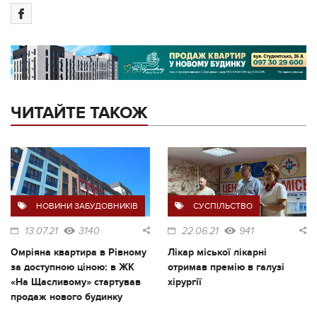
ЧИТАЙТЕ ТАКОЖ
НОВИНИ ЗАБУДОВНИКІВ
СУСПІЛЬСТВО
13.07.21
3140
22.06.21
941
Омріяна квартира в Рівному
Лікар міської лікарні
за доступною ціною: в ЖК
отримав премію в галузі
«На Щасливому» стартував
хірургії
продаж нового будинку