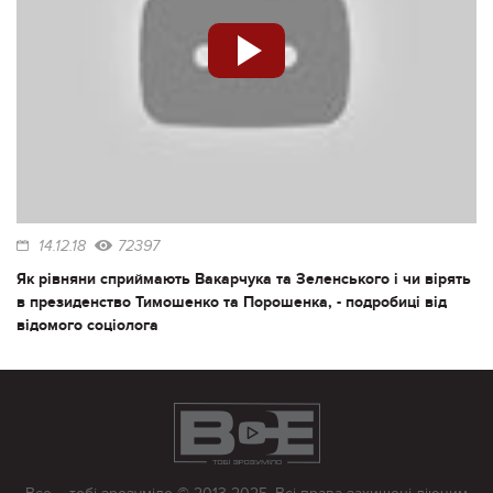
14.12.18
72397
Як рівняни сприймають Вакарчука та Зеленського і чи вірять
в президенство Тимошенко та Порошенка, - подробиці від
відомого соціолога