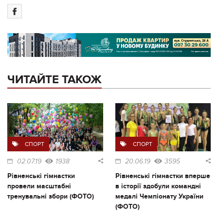
ЧИТАЙТЕ ТАКОЖ
СПОРТ
СПОРТ
02.07.19
1938
20.06.19
3595
Рівненські гімнастки
Рівненські гімнастки вперше
провели масштабні
в історії здобули командні
тренувальні збори (ФОТО)
медалі Чемпіонату України
(ФОТО)