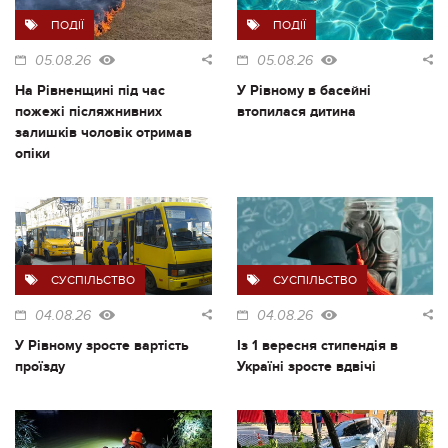
ПОДІЇ
ПОДІЇ
05.08.26
05.08.26
На Рівненщині під час
У Рівному в басейні
пожежі післяжнивних
втопилася дитина
залишків чоловік отримав
опіки
СУСПІЛЬСТВО
СУСПІЛЬСТВО
04.08.26
04.08.26
У Рівному зросте вартість
Із 1 вересня стипендія в
проїзду
Україні зросте вдвічі