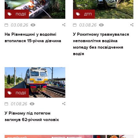
ПОДІЇ
ДТП
03.08.26
03.08.26
На Рівненщині у водоймі
У Рокитному травмувалася
втопилася 15-річна дівчина
неповнолітня водійка
мопеду без посвідчення
водія
ПОДІЇ
01.08.26
У Рівному під потягом
загинув 62-річний чоловік