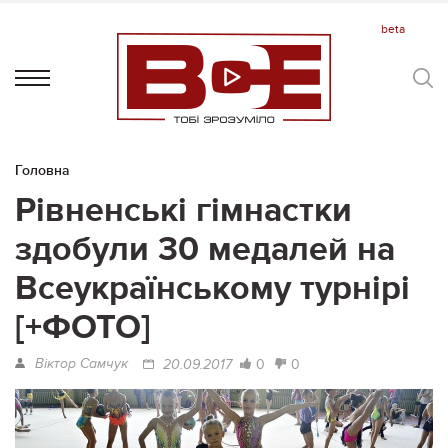
Головна
Рівненські гімнастки
здобули 30 медалей на
Всеукраїнському турнірі
[+ФОТО]
Віктор Самчук
0
0
20.09.2017