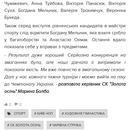
Чумакевич, Анна Туйбова, Вікторія Панасюк, Вікторія
Суха, Богдана Мельник, Валерія Трохимчук, Вероніка
Букеда.
Також серед виступів рівненських кандидатів в майстри
спорту слід відмітити Богдану Мельник, яка взаля срібло
у багатоборстві та Анастасію Охмак. Остання вдало
показала себе у вправах з предметами.
- Результат дуже хороший. Серйозна конкуренція на
змаганнях була, але наші дівчата її витримали і
показали якість. Ми вже повністю в змагальному сезоні.
Далі у нас кожного тижня турніри і маємо вийти на піку
до Чемпіонату України, -
розповіла керівник СК "Золота
осінь" Марина Болба.
0
0
СПОРТ
# КИЇВ-ЧОП
# ХУДОЖНЯ ГІМНАСТИКА
# СК ЗОЛОТА ОСІНЬ
# ЧАРІВНА СТРІЧКА