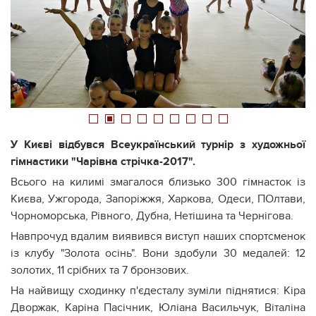
1
2
3
4
5
6
7
8
9
У Києві відбувся Всеукраїнський турнір з художньої
гімнастики "Чарівна стрічка-2017".
Всього на килимі змагалося близько 300 гімнасток із
Києва, Ужгорода, Запоріжжя, Харкова, Одеси, ПОлтави,
Чорноморська, Рівного, Дубна, Нетішина та Чернігова.
Навпрочуд вдалим виявився виступ наших спортсменок
із клубу "Золота осінь". Вони здобули 30 медалей: 12
золотих, 11 срібних та 7 бронзових.
На найвищу сходинку п'єдесталу зуміли піднятися: Кіра
Дворжак, Каріна Пасічник, Юліана Васильчук, Віталіна