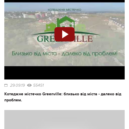
29.09.19
55451
Котеджне містечко Greenville: близько від міста - далеко від
проблем.