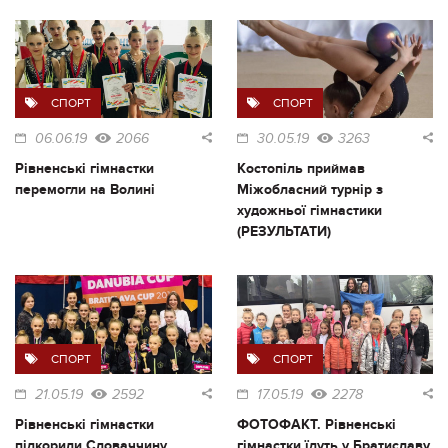
СПОРТ
СПОРТ
06.06.19
2066
30.05.19
3263
Рівненські гімнастки
Костопіль приймав
перемогли на Волині
Міжобласний турнір з
художньої гімнастики
(РЕЗУЛЬТАТИ)
СПОРТ
СПОРТ
21.05.19
2592
17.05.19
2278
Рівненські гімнастки
ФОТОФАКТ. Рівненські
підкорили Словаччину
гімнастки їдуть у Братиславу