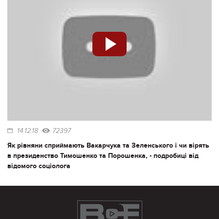
14.12.18
72397
Як рівняни сприймають Вакарчука та Зеленського і чи вірять
в президенство Тимошенко та Порошенка, - подробиці від
відомого соціолога