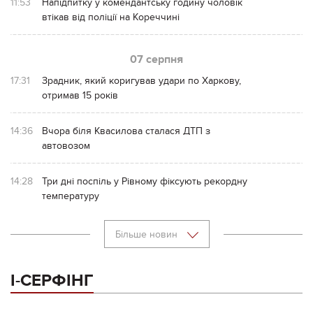
11:53
Напідпитку у комендантську годину чоловік
втікав від поліції на Кореччині
07 серпня
17:31
Зрадник, який коригував удари по Харкову,
отримав 15 років
14:36
Вчора біля Квасилова сталася ДТП з
автовозом
14:28
Три дні поспіль у Рівному фіксують рекордну
температуру
Більше новин
І-СЕРФІНГ