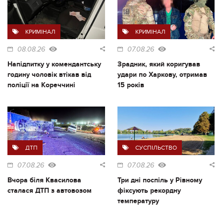
КРИМІНАЛ
КРИМІНАЛ
08.08.26
07.08.26
Напідпитку у комендантську
Зрадник, який коригував
годину чоловік втікав від
удари по Харкову, отримав
поліції на Кореччині
15 років
ДТП
СУСПІЛЬСТВО
07.08.26
07.08.26
Вчора біля Квасилова
Три дні поспіль у Рівному
сталася ДТП з автовозом
фіксують рекордну
температуру