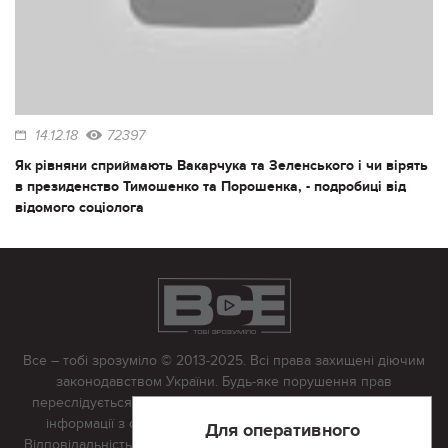
14.12.18
72397
Як рівняни сприймають Вакарчука та Зеленського і чи вірять
в президенство Тимошенко та Порошенка, - подробиці від
відомого соціолога
Все – тобі зрозуміло © 2013-2025. Всі права захищені діючим
законодавством України. Будь-яке порушення прав
переслідується в судовому порядку. Будь-яке відтворення
інформації з сайту тільки з письмово дозволу редакції.
Для оперативного
Відповідальність за достовірність усіх матеріалів, розміщених