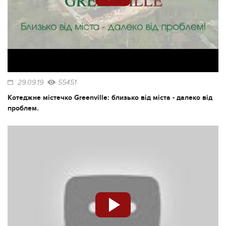
29.09.19
55451
Котеджне містечко Greenville: близько від міста - далеко від
проблем.