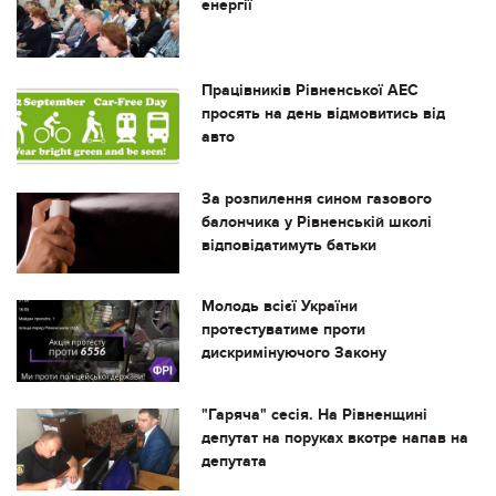
енергії
Працівників Рівненської АЕС
просять на день відмовитись від
авто
За розпилення сином газового
балончика у Рівненській школі
відповідатимуть батьки
Молодь всієї України
протестуватиме проти
дискримінуючого Закону
"Гаряча" сесія. На Рівненщині
депутат на поруках вкотре напав на
депутата