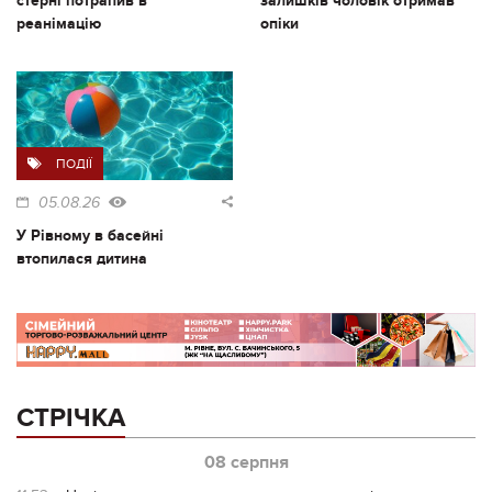
стерні потрапив в
залишків чоловік отримав
реанімацію
опіки
ПОДІЇ
05.08.26
У Рівному в басейні
втопилася дитина
СТРІЧКА
08 серпня