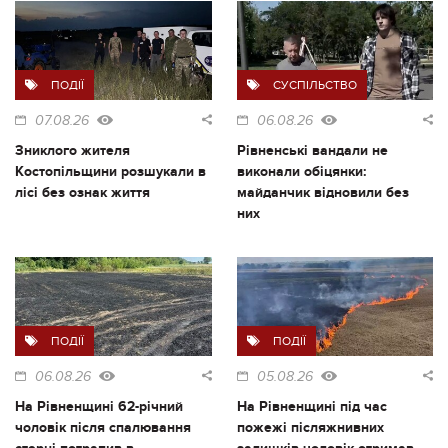
ПОДІЇ
СУСПІЛЬСТВО
07.08.26
06.08.26
Зниклого жителя
Рівненські вандали не
Костопільщини розшукали в
виконали обіцянки:
лісі без ознак життя
майданчик відновили без
них
ПОДІЇ
ПОДІЇ
06.08.26
05.08.26
На Рівненщині 62-річний
На Рівненщині під час
чоловік після спалювання
пожежі післяжнивних