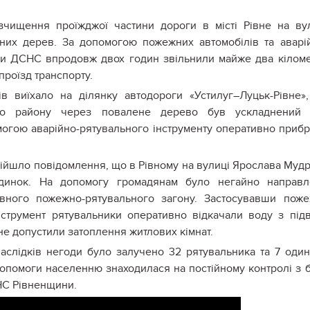
зчищення проїжджої частини дороги в місті Рівне на ву
ених дерев. За допомогою пожежних автомобілів та аварі
ики ДСНС впродовж двох годин звільнили майже два кілом
роїзд транспорту.
в виїхало на ділянку автодороги «Устилуг–Луцьк-Рівне»
ого району через повалене дерево був ускладнений 
могою аварійно-рятувального інструменту оперативно приб
дійшло повідомлення, що в Рівному на вулиці Ярослава Муд
динок. На допомогу громадянам було негайно направл
жавного пожежно-рятувального загону. Застосувавши пож
нструмент рятувальники оперативно відкачали воду з під
не допустили затоплення житлових кімнат.
наслідків негоди було залучено 32 рятувальника та 7 оди
опомоги населенню знаходилася на постійному контролі з 
НС Рівненщини.