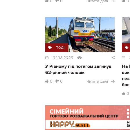
0
0
Читати далі
0
ПОДІЇ
01.08.2026
У Рівному під потягом загинув
На 
62-річний чоловік
вик
нез
0
0
Читати далі
боє
0