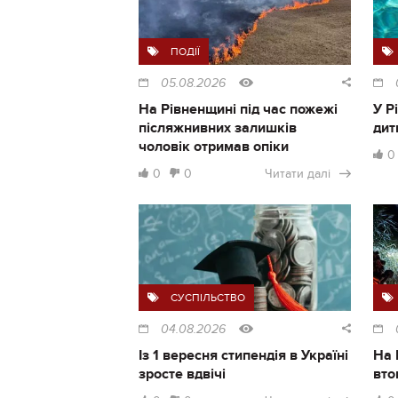
ПОДІЇ
05.08.2026
На Рівненщині під час пожежі
У Р
післяжнивних залишків
дит
чоловік отримав опіки
0
0
0
Читати далі
СУСПІЛЬСТВО
04.08.2026
Із 1 вересня стипендія в Україні
На 
зросте вдвічі
вто