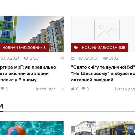
НОВИНИ ЗАБУДОВНИКІВ
НОВИНИ ЗАБУДОВНИКІВ
16.03.2021
2123
18.02.2021
2102
ртира мрії: як правильно
"Свято снігу та вуличної їжі"
ати якісний житловий
"На Щасливому" відбудеть
плекс у Рівному
активний вихідний
0
Читати далі
0
0
Читати дал
И