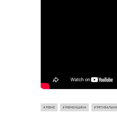
# РІВНЕ
# РІВНЕНЩИНА
# РЯТУВАЛЬН