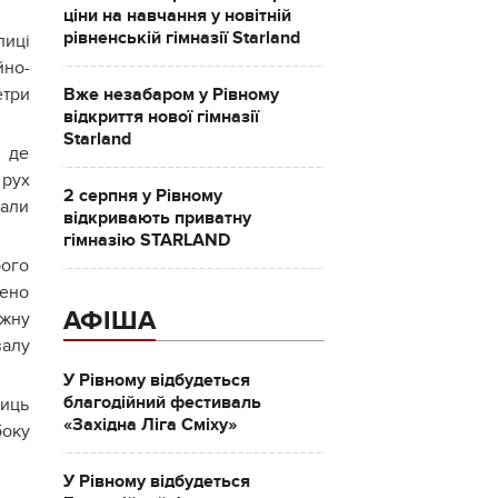
ціни на навчання у новітній
рівненській гімназії Starland
лиці
йно-
етри
Вже незабаром у Рівному
відкриття нової гімназії
Starland
, де
рух
2 серпня у Рівному
рали
відкривають приватну
гімназію STARLAND
рого
ено
АФІША
ежну
валу
У Рівному відбудеться
благодійний фестиваль
ниць
«Західна Ліга Сміху»
боку
У Рівному відбудеться