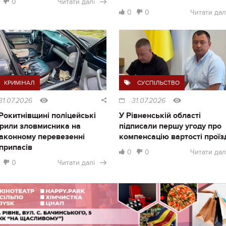
0
Читати далі
0
0
Читати дал
КРИМІНАЛ
СУСПІЛЬСТВО
31.07.2026
31.07.2026
Рокитнівщині поліцейські
У Рівненській області
рили зловмисника на
підписали першу угоду про
аконному перевезенні
компенсацію вартості проїз
припасів
0
0
Читати дал
0
Читати далі