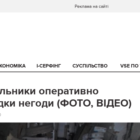
Реклама на сайті
КОНОМІКА
I-СЕРФІНГ
СУСПІЛЬСТВО
VSE ПО
альники оперативно
ідки негоди (ФОТО, ВІДЕО)
0