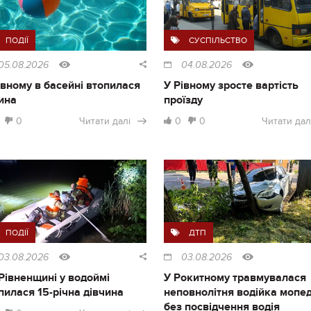
ПОДІЇ
СУСПІЛЬСТВО
05.08.2026
04.08.2026
івному в басейні втопилася
У Рівному зросте вартість
ина
проїзду
0
Читати далі
0
0
Читати дал
ПОДІЇ
ДТП
03.08.2026
03.08.2026
Рівненщині у водоймі
У Рокитному травмувалася
пилася 15-річна дівчина
неповнолітня водійка мопе
без посвідчення водія