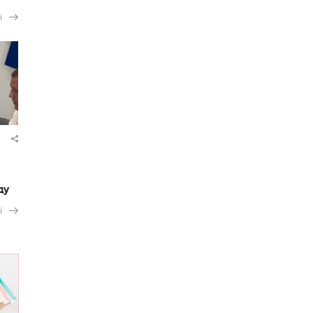
і
ду
і