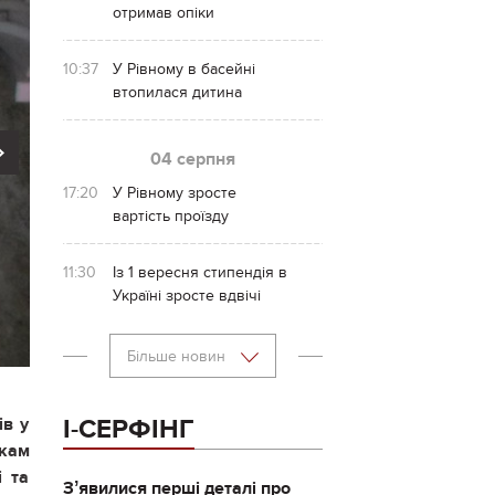
отримав опіки
10:37
У Рівному в басейні
втопилася дитина
Next
04 серпня
17:20
У Рівному зросте
вартість проїзду
11:30
Із 1 вересня стипендія в
Україні зросте вдвічі
Більше новин
ів у
І-СЕРФІНГ
икам
і та
Зʼявилися перші деталі про