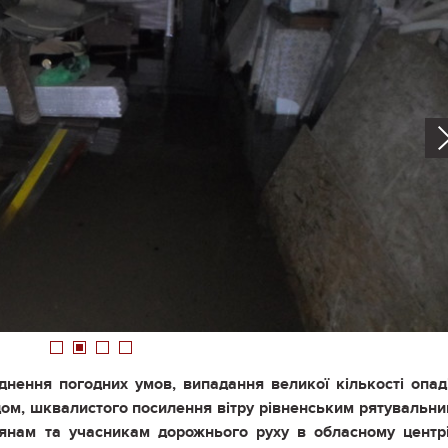
1
2
3
4
днення погодних умов, випадання великої кількості опад
адом, шквалистого посилення вітру рівненським рятувальн
янам та учасникам дорожнього руху в обласному центр