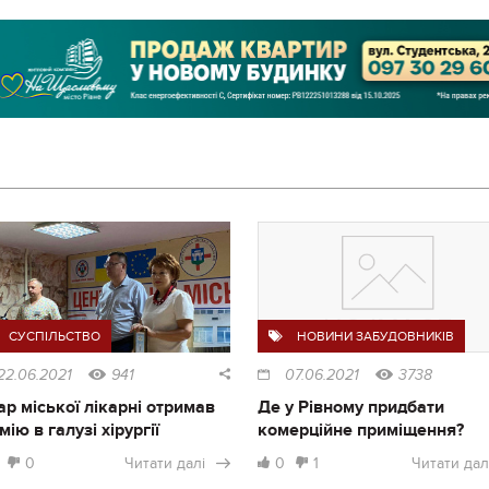
СУСПІЛЬСТВО
НОВИНИ ЗАБУДОВНИКІВ
22.06.2021
941
07.06.2021
3738
ар міської лікарні отримав
Де у Рівному придбати
мію в галузі хірургії
комерційне приміщення?
0
Читати далі
0
1
Читати дал