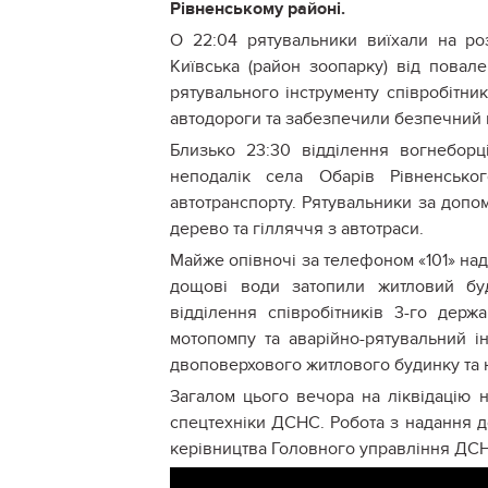
Рівненському районі.
О 22:04 рятувальники виїхали на ро
Київська (район зоопарку) від повал
рятувального інструменту співробітн
автодороги та забезпечили безпечний п
Близько 23:30 відділення вогнеборці
неподалік села Обарів Рівненськ
автотранспорту. Рятувальники за допо
дерево та гілляччя з автотраси.
Майже опівночі за телефоном «101» на
дощові води затопили житловий бу
відділення співробітників 3-го дер
мотопомпу та аварійно-рятувальний і
двоповерхового житлового будинку та 
Загалом цього вечора на ліквідацію 
спецтехніки ДСНС. Робота з надання д
керівництва Головного управління ДС