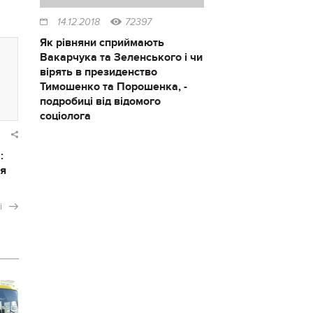
14.12.2018
72397
Як рівняни сприймають
Вакарчука та Зеленського і чи
вірять в президенство
Тимошенко та Порошенка, -
подробиці від відомого
соціолога
:
ся
і