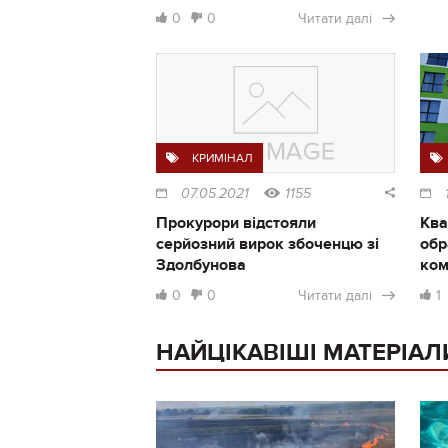
0
0
Читати далі
КРИМІНАЛ
07.05.2021
1155
Прокурори відстояли
Ква
серйозний вирок збоченцю зі
обр
Здолбунова
ком
0
0
Читати далі
1
НАЙЦІКАВІШІ МАТЕРІАЛ