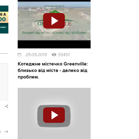
29.09.2019
55451
Котеджне містечко Greenville:
близько від міста - далеко від
проблем.
і