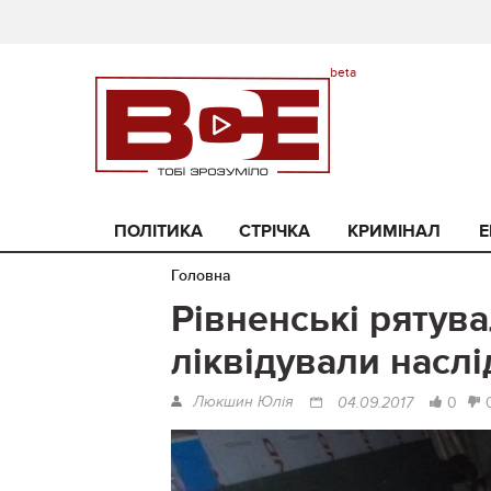
ПОЛІТИКА
СТРІЧКА
КРИМІНАЛ
Е
Головна
Рівненські рятув
ліквідували насл
Люкшин Юлія
0
04.09.2017