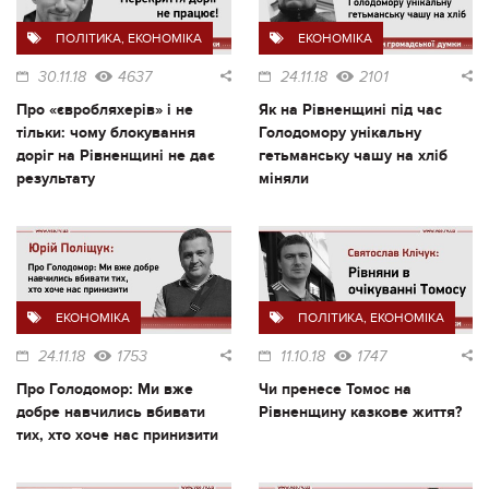
ПОЛІТИКА
,
ЕКОНОМІКА
ЕКОНОМІКА
30.11.18
4637
24.11.18
2101
Про «євробляхерів» і не
Як на Рівненщині під час
тільки: чому блокування
Голодомору унікальну
доріг на Рівненщині не дає
гетьманську чашу на хліб
результату
міняли
ЕКОНОМІКА
ПОЛІТИКА
,
ЕКОНОМІКА
24.11.18
1753
11.10.18
1747
Про Голодомор: Ми вже
Чи пренесе Томос на
добре навчились вбивати
Рівненщину казкове життя?
тих, хто хоче нас принизити