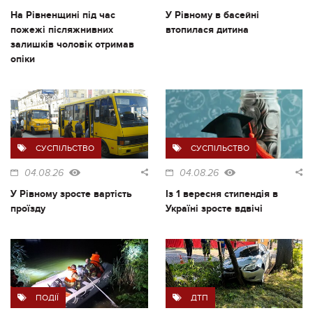
На Рівненщині під час
У Рівному в басейні
пожежі післяжнивних
втопилася дитина
залишків чоловік отримав
опіки
СУСПІЛЬСТВО
СУСПІЛЬСТВО
04.08.26
04.08.26
У Рівному зросте вартість
Із 1 вересня стипендія в
проїзду
Україні зросте вдвічі
ПОДІЇ
ДТП