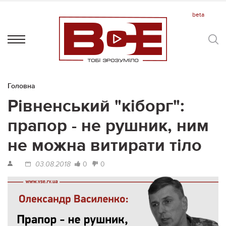
Головна
Рівненський "кіборг":
прапор - не рушник, ним
не можна витирати тіло
0
0
03.08.2018