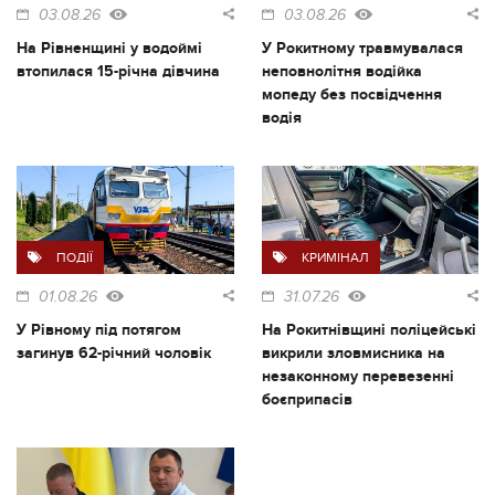
03.08.26
03.08.26
На Рівненщині у водоймі
У Рокитному травмувалася
втопилася 15-річна дівчина
неповнолітня водійка
мопеду без посвідчення
водія
ПОДІЇ
КРИМІНАЛ
01.08.26
31.07.26
У Рівному під потягом
На Рокитнівщині поліцейські
загинув 62-річний чоловік
викрили зловмисника на
незаконному перевезенні
боєприпасів