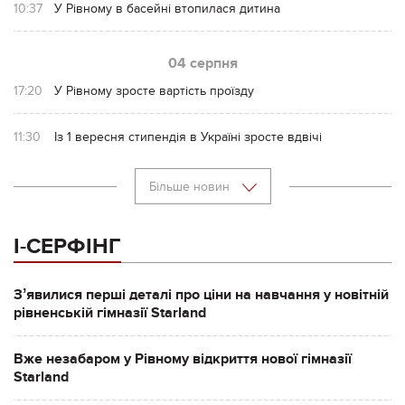
10:37
У Рівному в басейні втопилася дитина
04 серпня
17:20
У Рівному зросте вартість проїзду
11:30
Із 1 вересня стипендія в Україні зросте вдвічі
Більше новин
І-СЕРФІНГ
Зʼявилися перші деталі про ціни на навчання у новітній
рівненській гімназії Starland
Вже незабаром у Рівному відкриття нової гімназії
Starland