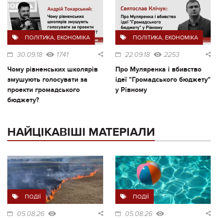
ПОЛІТИКА
,
ЕКОНОМІКА
ПОЛІТИКА
,
ЕКОНОМІКА
30.09.18
1741
22.09.18
2253
Чому рівненських школярів
Про Муляренка і вбивство
змушують голосувати за
ідеї "Громадського бюджету"
проекти громадського
у Рівному
бюджету?
НАЙЦІКАВІШІ МАТЕРІАЛИ
ПОДІЇ
ПОДІЇ
05.08.26
05.08.26