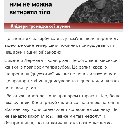
Це слова, які закарбувались у пам'ять після перегляду
відео, де один теперішній покійник примушував їсти
нашивки наших військових...
Символи Держави... вони різні. Це обгорівші військові
квитки із прапором та тризубом. Це залиті кров'ю
шеврони на "двухсотих", які ще не встигли захолонути.
Це прапори, які ми підписували та відправляли як знак
вдячності у тил.
І багатьох вивертає, коли прапором втирають тіло, бо це
вже рушник. Коли тризуб являється частиною пательні
або мангалу, коли синьо-жовті кольори на смітнику. Чи
не занадто захопились? Невже ми такі недолугі і
безпринципні, що патріотична тема дозволяє легко