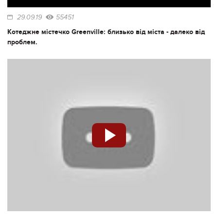
29.09.19
55451
Котеджне містечко Greenville: близько від міста - далеко від
проблем.