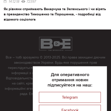
14.12.18
72397
Як рівняни сприймають Вакарчука та Зеленського і чи вірять
в президенство Тимошенко та Порошенка, - подробиці від
відомого соціолога
Все – тобі зрозуміло © 2013-2025. Всі права захищені діючим
законодавством України. Будь-яке порушення прав
переслідується в судовому порядку. Будь-яке відтворення
інформації з сайту тільки з письмово дозволу редакції.
Для оперативного
Відповідальність за достовірність усіх матеріалів, розміщених
отримання новин
на сайті, крім матеріалів, які містять посилання на інші
підписуйтеся на наш:
інформаційні агентства або інтернет-видання, несе редакційна
рада. Електронна пошта:
vserivne@gmail.com
Telegram
Реклама на сайті
Facebook