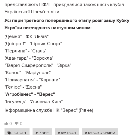
представляють ПФЛ - приєдналися також шість клубів
Української Прем`єр-ліги.
Усі пари третього попереднього етапу розіграшу Кубку
України виглядають наступним чином:
"Демня" - ФК "Львів"
"Дніпро-1" - "Гірник-Спорт"
"Перлина" - "Сталь"
"Авангард" - "Ворскла"
"Таврія-Сімферополь" - "Зірка"
"Колос" - "Маріуполь"
"Прикарпаття" - "Карпати"
"Геліос" - "Десна"
"Агробізнес" - "Верес"
"Інгулець" - "Арсенал-Київ"
Інформаційна служба НК "Верес" (Рівне)
0
0
СПОРТ
# РІВНЕ
# ФУТБОЛ
# КУБОК УКРАЇНИ