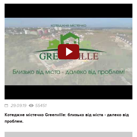
29.09.19
55451
Котеджне містечко Greenville: близько від міста - далеко від
проблем.