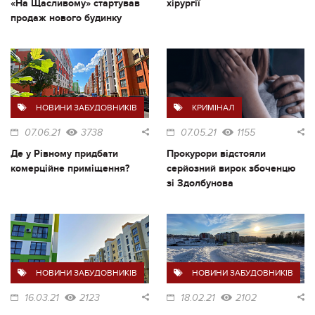
«На Щасливому» стартував
хірургії
продаж нового будинку
НОВИНИ ЗАБУДОВНИКІВ
КРИМІНАЛ
07.06.21
3738
07.05.21
1155
Де у Рівному придбати
Прокурори відстояли
комерційне приміщення?
серйозний вирок збоченцю
зі Здолбунова
НОВИНИ ЗАБУДОВНИКІВ
НОВИНИ ЗАБУДОВНИКІВ
16.03.21
2123
18.02.21
2102