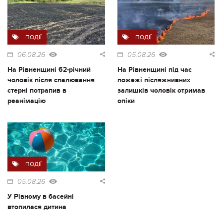
ПОДІЇ
ПОДІЇ
06.08.26
05.08.26
На Рівненщині 62-річний
На Рівненщині під час
чоловік після спалювання
пожежі післяжнивних
стерні потрапив в
залишків чоловік отримав
реанімацію
опіки
ПОДІЇ
05.08.26
У Рівному в басейні
втопилася дитина