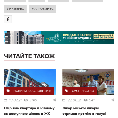
# НК ВЕРЕС
# АГРОБІЗНЕС
ЧИТАЙТЕ ТАКОЖ
НОВИНИ ЗАБУДОВНИКІВ
СУСПІЛЬСТВО
13.07.21
3140
22.06.21
941
Омріяна квартира в Рівному
Лікар міської лікарні
за доступною ціною: в ЖК
отримав премію в галузі