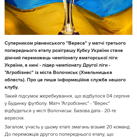
Суперником рівненського "Вереса" у матчі третього
попереднього етапу розіграшу Кубку України стане
діючий переможець чемпіонату аматорської ліги
України, а нині - лідер чемпіонату Другої ліги -
"Агробізнес" із міста Волочиськ (Хмельницька
область). Про це пише інформаційна служба нашого
клубу.
Такий підсумок жеребкування, що відбулося 04 серпня
у Будинку футболу. Матч "Агробізнес" - "Верес"
відбудеться у місті Волочиськ. Базова дата - 20-те
вересня.
Загалом, участь у цьому етапі змагань візьме 20 команд.
До переможців другого попереднього етапу, що