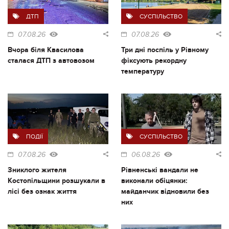
ДТП
СУСПІЛЬСТВО
07.08.26
07.08.26
Вчора біля Квасилова
Три дні поспіль у Рівному
сталася ДТП з автовозом
фіксують рекордну
температуру
ПОДІЇ
СУСПІЛЬСТВО
07.08.26
06.08.26
Зниклого жителя
Рівненські вандали не
Костопільщини розшукали в
виконали обіцянки:
лісі без ознак життя
майданчик відновили без
них