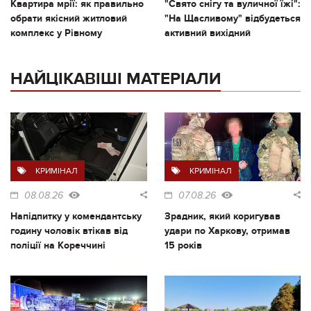
Квартира мрії: як правильно
"Свято снігу та вуличної їжі":
обрати якісний житловий
"На Щасливому" відбудеться
комплекс у Рівному
активний вихідний
НАЙЦІКАВІШІ МАТЕРІАЛИ
КРИМІНАЛ
КРИМІНАЛ
08.08.26
07.08.26
Напідпитку у комендантську
Зрадник, який коригував
годину чоловік втікав від
удари по Харкову, отримав
поліції на Кореччині
15 років