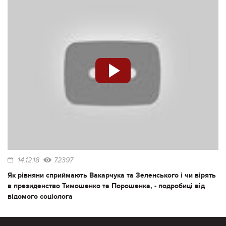
14.12.18
72397
Як рівняни сприймають Вакарчука та Зеленського і чи вірять
в президенство Тимошенко та Порошенка, - подробиці від
відомого соціолога