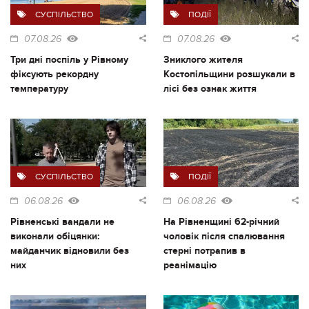
СУСПІЛЬСТВО
ПОДІЇ
07.08.26
07.08.26
Три дні поспіль у Рівному
Зниклого жителя
фіксують рекордну
Костопільщини розшукали в
температуру
лісі без ознак життя
СУСПІЛЬСТВО
ПОДІЇ
06.08.26
06.08.26
Рівненські вандали не
На Рівненщині 62-річний
виконали обіцянки:
чоловік після спалювання
майданчик відновили без
стерні потрапив в
них
реанімацію