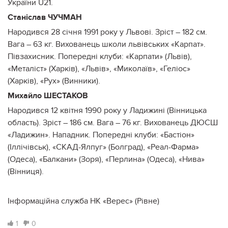
України U21.
Станіслав ЧУЧМАН
Народився 28 січня 1991 року у Львові. Зріст – 182 см.
Вага – 63 кг. Вихованець школи львівських «Карпат».
Півзахисник. Попередні клуби: «Карпати» (Львів),
«Металіст» (Харків), «Львів», «Миколаїв», «Геліос»
(Харків), «Рух» (Винники).
Михайло ШЕСТАКОВ
Народився 12 квітня 1990 року у Ладижині (Вінницька
область). Зріст – 186 см. Вага – 76 кг. Вихованець ДЮСШ
«Ладижин». Нападник. Попередні клуби: «Бастіон»
(Іллічівськ), «СКАД-Ялпуг» (Болград), «Реал-Фарма»
(Одеса), «Балкани» (Зоря), «Перлина» (Одеса), «Нива»
(Вінниця).
Інформаційна служба НК «Верес» (Рівне)
1
0