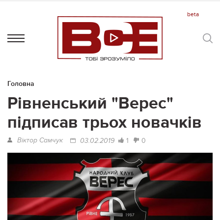
Головна
Рівненський "Верес"
підписав трьох новачків
Віктор Самчук
1
0
03.02.2019