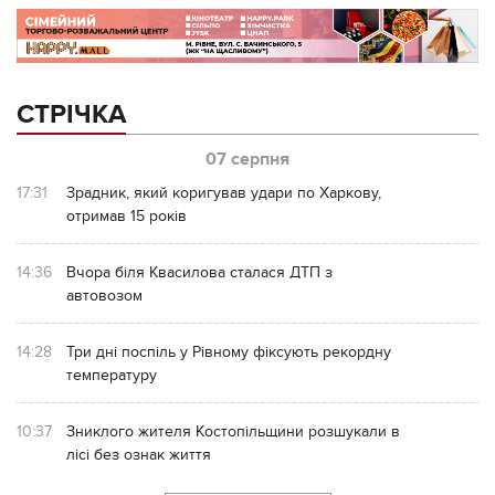
СТРІЧКА
07 серпня
17:31
Зрадник, який коригував удари по Харкову,
отримав 15 років
14:36
Вчора біля Квасилова сталася ДТП з
автовозом
14:28
Три дні поспіль у Рівному фіксують рекордну
температуру
10:37
Зниклого жителя Костопільщини розшукали в
лісі без ознак життя