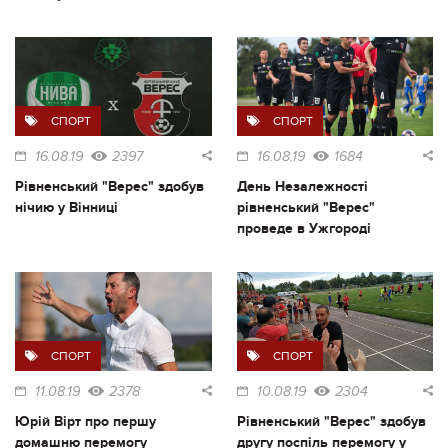
СПОРТ
СПОРТ
16.08.19
2397
16.08.19
1684
Рівненський "Верес" здобув
День Незалежності
нічию у Вінниці
рівненський "Верес"
проведе в Ужгороді
СПОРТ
СПОРТ
11.08.19
2378
10.08.19
2304
Юрій Вірт про першу
Рівненський "Верес" здобув
домашню перемогу
другу поспіль перемогу у