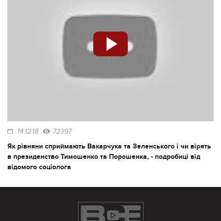
14.12.18
72397
Як рівняни сприймають Вакарчука та Зеленського і чи вірять
в президенство Тимошенко та Порошенка, - подробиці від
відомого соціолога