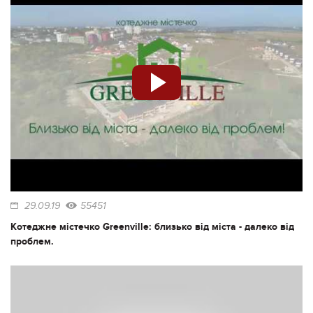
29.09.19
55451
Котеджне містечко Greenville: близько від міста - далеко від
проблем.