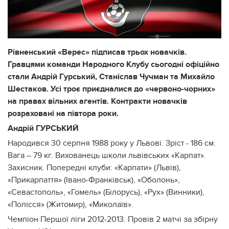
Рівненський «Верес» підписав трьох новачків.
Гравцями команди Народного Клубу сьогодні офіційно
стали Андрій Гурський, Станіслав Чучман та Михайло
Шестаков. Усі троє приєдналися до «червоно-чорних»
на правах вільних агентів. Контракти новачків
розраховані на півтора роки.
Андрій ГУРСЬКИЙ
Народився 30 серпня 1988 року у Львові. Зріст - 186 см.
Вага – 79 кг. Вихованець школи львівських «Карпат».
Захисник. Попередні клуби: «Карпати» (Львів),
«Прикарпаття» (Івано-Франківськ), «Оболонь»,
«Севастополь», «Гомель» (Білорусь), «Рух» (Винники),
«Полісся» (Житомир), «Миколаїв».
Чемпіон Першої ліги 2012-2013. Провів 2 матчі за збірну