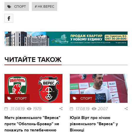
СПОРТ
# НК ВЕРЕС
ЧИТАЙТЕ ТАКОЖ
СПОРТ
СПОРТ
31.08.19
1979
17.08.19
2007
Матч рівненського "Вереса"
Юрій Вірт про нічию
проти "Оболонь-Бровар" не
рівненського "Вереса" у
покажуть по телебаченню
Вінниці