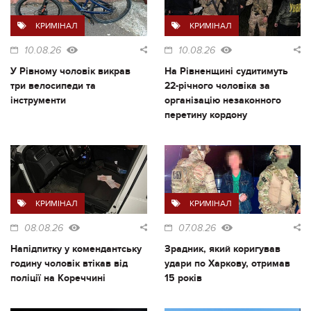
КРИМІНАЛ
КРИМІНАЛ
10.08.26
10.08.26
У Рівному чоловік викрав
На Рівненщині судитимуть
три велосипеди та
22-річного чоловіка за
інструменти
організацію незаконного
перетину кордону
КРИМІНАЛ
КРИМІНАЛ
08.08.26
07.08.26
Напідпитку у комендантську
Зрадник, який коригував
годину чоловік втікав від
удари по Харкову, отримав
поліції на Кореччині
15 років