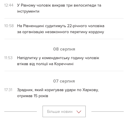
12:44
У Рівному чоловік викрав три велосипеди та
інструменти
10:58
На Рівненщині судитимуть 22-річного чоловіка
за організацію незаконного перетину кордону
08 серпня
11:53
Напідпитку у комендантську годину чоловік
втікав від поліції на Кореччині
07 серпня
17:31
Зрадник, який коригував удари по Харкову,
отримав 15 років
Більше новин