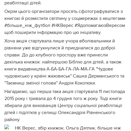
реабілітації дітей.
Окрім цього організатори просять сфотографуватися з
книгою й розмістити світлину у соцмережах з хештегами
#більше_ніж_футбол #НКВерес #ЯдопомагаюзВересом
щоб поширити інформацію про цю ініціативу.
Хоча акція стартувала лише учора вболівальники й
рівняни уже відгукнулися й приєдналися до доброї
справи. До до клубного простору вже принесли
декілька книжок: найпершою Біблію для дітей, а також
книги видавництва А-БА-БА-ГА-ЛА-МА-ГА "Чудове
чудовисько у країні жаховиськ" Сашка Дерманського та
"Таємниці зміїної голови" Андрія Кокотюхи.
Нагадаємо, що перша така акція стартувала 11 листопада
2015 року і тривала до 4 грудня того ж року. Тоді книги
збирали для вихованців Центру соціальної реабілітації
дітей і підлітків у селищі Олександрія Рівненського
району.