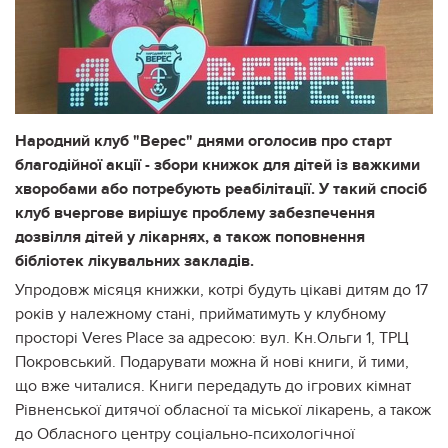
Народний клуб "Верес" днями оголосив про старт
благодійної акції - збори книжок для дітей із важкими
хворобами або потребують реабілітації. У такий спосіб
клуб вчергове вирішує проблему забезпечення
дозвілля дітей у лікарнях, а також поповнення
бібліотек лікувальних закладів.
Упродовж місяця книжки, котрі будуть цікаві дитям до 17
років у належному стані, прийматимуть у клубному
просторі Veres Place за адресою: вул. Кн.Ольги 1, ТРЦ
Покровський. Подарувати можна й нові книги, й тими,
що вже читалися. Книги передадуть до ігрових кімнат
Рівненської дитячої обласної та міської лікарень, а також
до Обласного центру соціально-психологічної