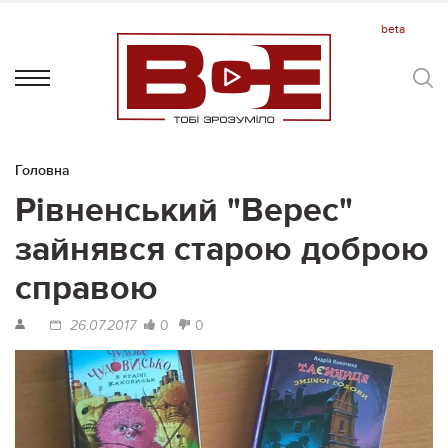
Головна
Рівненський "Верес"
зайнявся старою доброю
справою
0
0
26.07.2017