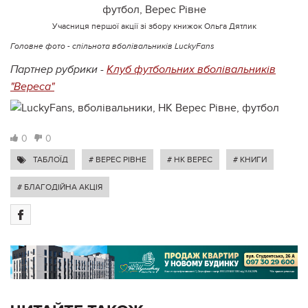
Учасниця першої акції зі збору книжок Ольга Дятлик
Головне фото - спільнота вболівальників LuckyFans
Партнер рубрики -
Клуб футбольних вболівальників
"Вереса"
0
0
ТАБЛОЇД
# ВЕРЕС РІВНЕ
# НК ВЕРЕС
# КНИГИ
# БЛАГОДІЙНА АКЦІЯ