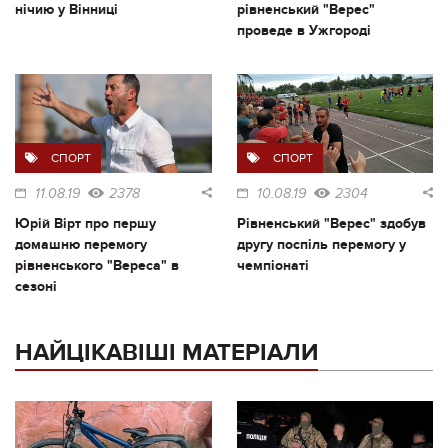
нічию у Вінниці
рівненський "Верес"
проведе в Ужгороді
СПОРТ
СПОРТ
11.08.19
2378
10.08.19
2304
Юрій Вірт про першу
Рівненський "Верес" здобув
домашню перемогу
другу поспіль перемогу у
рівненського "Вереса" в
чемпіонаті
сезоні
НАЙЦІКАВІШІ МАТЕРІАЛИ