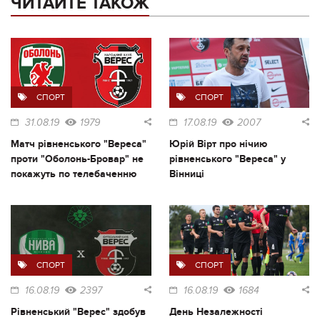
ЧИТАЙТЕ ТАКОЖ
СПОРТ
СПОРТ
31.08.19
1979
17.08.19
2007
Матч рівненського "Вереса"
Юрій Вірт про нічию
проти "Оболонь-Бровар" не
рівненського "Вереса" у
покажуть по телебаченню
Вінниці
СПОРТ
СПОРТ
16.08.19
2397
16.08.19
1684
Рівненський "Верес" здобув
День Незалежності