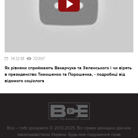
14.12.18
72397
Як рівняни сприймають Вакарчука та Зеленського і чи вірять
в президенство Тимошенко та Порошенка, - подробиці від
відомого соціолога
Все – тобі зрозуміло © 2013-2025. Всі права захищені діючим
законодавством України. Будь-яке порушення прав