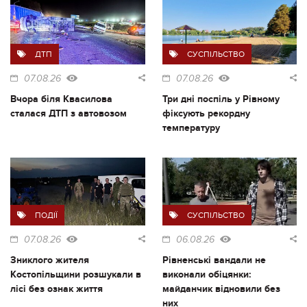
ДТП
СУСПІЛЬСТВО
07.08.26
07.08.26
Вчора біля Квасилова
Три дні поспіль у Рівному
сталася ДТП з автовозом
фіксують рекордну
температуру
ПОДІЇ
СУСПІЛЬСТВО
07.08.26
06.08.26
Зниклого жителя
Рівненські вандали не
Костопільщини розшукали в
виконали обіцянки:
лісі без ознак життя
майданчик відновили без
них