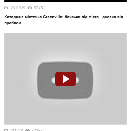
29.09.19
55451
Котеджне містечко Greenville: близько від міста - далеко від
проблем.
14.12.18
72397