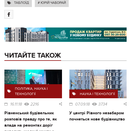
ТАБЛОЇД
# ЮРІЙ ЧАБОРАЙ
ЧИТАЙТЕ ТАКОЖ
ПОЛІТИКА
,
НАУКА І
ТЕХНОЛОГІЇ
НАУКА І ТЕХНОЛОГІЇ
16.11.18
2216
07.09.18
3734
Рівненський будівельник
У центрі Рівного незабаром
розповів правду про те, як
почнеться нове будівництво
влада на ремонтах доріг