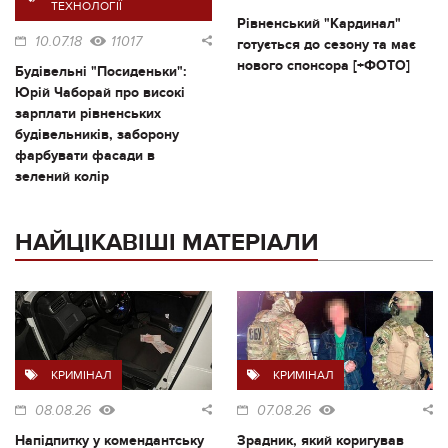
ТЕХНОЛОГІЇ
Рівненський "Кардинал"
10.07.18
11017
готується до сезону та має
нового спонсора [+ФОТО]
Будівельні "Посиденьки":
Юрій Чаборай про високі
зарплати рівненських
будівельників, заборону
фарбувати фасади в
зелений колір
НАЙЦІКАВІШІ МАТЕРІАЛИ
КРИМІНАЛ
КРИМІНАЛ
08.08.26
07.08.26
Напідпитку у комендантську
Зрадник, який коригував