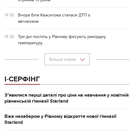
14:36
Вчора біля Квасилова сталася ДТП з
автовозом
14:28
Три дні поспіль у Рівному фіксують рекордну
температуру
Більше новин
І-СЕРФІНГ
Зʼявилися перші деталі про ціни на навчання у новітній
рівненській гімназії Starland
Вже незабаром у Рівному відкриття нової гімназії
Starland