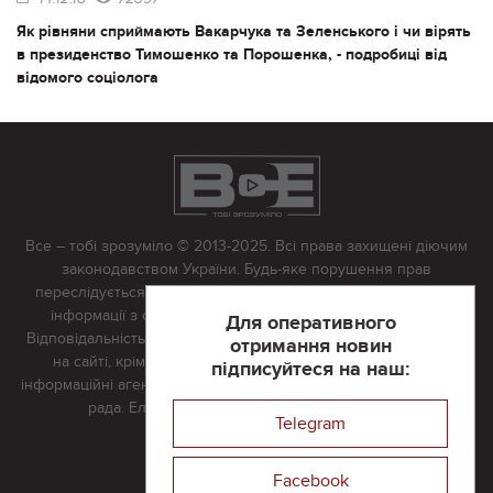
Як рівняни сприймають Вакарчука та Зеленського і чи вірять
в президенство Тимошенко та Порошенка, - подробиці від
відомого соціолога
Все – тобі зрозуміло © 2013-2025. Всі права захищені діючим
законодавством України. Будь-яке порушення прав
переслідується в судовому порядку. Будь-яке відтворення
інформації з сайту тільки з письмово дозволу редакції.
Для оперативного
Відповідальність за достовірність усіх матеріалів, розміщених
отримання новин
на сайті, крім матеріалів, які містять посилання на інші
підписуйтеся на наш:
інформаційні агентства або інтернет-видання, несе редакційна
рада. Електронна пошта:
vserivne@gmail.com
Telegram
Реклама на сайті
Facebook