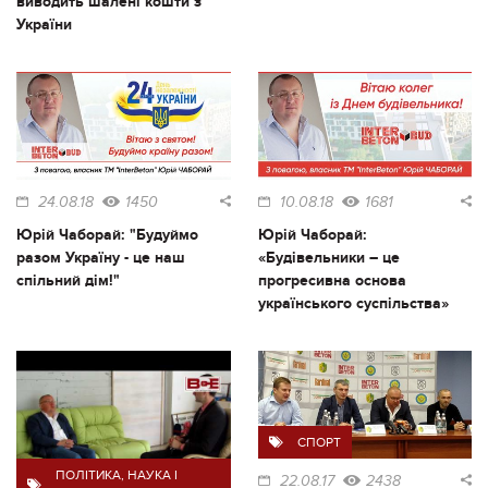
виводить шалені кошти з
України
24.08.18
1450
10.08.18
1681
Юрій Чаборай: "Будуймо
Юрій Чаборай:
разом Україну - це наш
«Будівельники – це
спільний дім!"
прогресивна основа
українського суспільства»
СПОРТ
ПОЛІТИКА
,
НАУКА І
22.08.17
2438