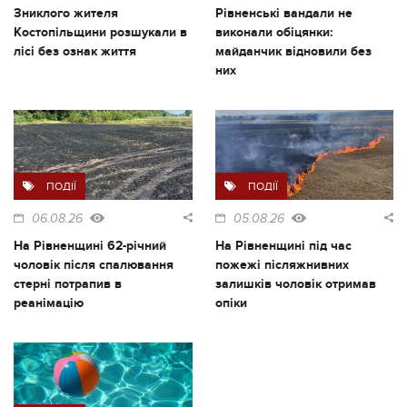
Зниклого жителя
Рівненські вандали не
Костопільщини розшукали в
виконали обіцянки:
лісі без ознак життя
майданчик відновили без
них
ПОДІЇ
ПОДІЇ
06.08.26
05.08.26
На Рівненщині 62-річний
На Рівненщині під час
чоловік після спалювання
пожежі післяжнивних
стерні потрапив в
залишків чоловік отримав
реанімацію
опіки