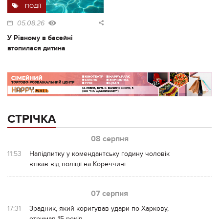
ПОДІЇ
05.08.26
У Рівному в басейні
втопилася дитина
СТРІЧКА
08 серпня
11:53
Напідпитку у комендантську годину чоловік
втікав від поліції на Кореччині
07 серпня
17:31
Зрадник, який коригував удари по Харкову,
отримав 15 років