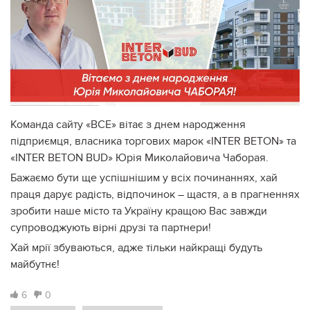
Команда сайту «ВСЕ» вітає з днем народження
підприємця, власника торгових марок «INTER BETON» та
«INTER BETON BUD» Юрія Миколайовича Чаборая.
Бажаємо бути ще успішнішим у всіх починаннях, хай
праця дарує радість, відпочинок – щастя, а в прагненнях
зробити наше місто та Україну кращою Вас завжди
супроводжують вірні друзі та партнери!
Хай мрії збуваються, адже тільки найкращі будуть
майбутнє!
6
0