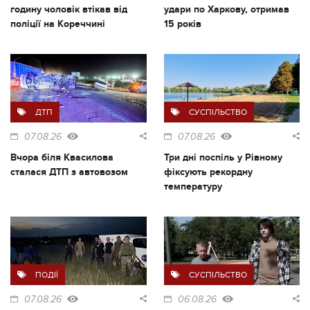
годину чоловік втікав від
удари по Харкову, отримав
поліції на Кореччині
15 років
ДТП
СУСПІЛЬСТВО
07.08.26
07.08.26
Вчора біля Квасилова
Три дні поспіль у Рівному
сталася ДТП з автовозом
фіксують рекордну
температуру
ПОДІЇ
СУСПІЛЬСТВО
07.08.26
06.08.26