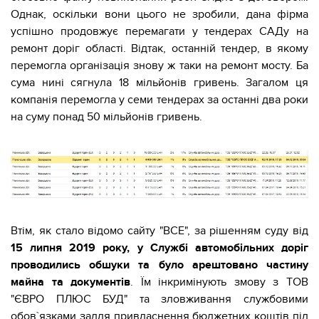
Однак, оскільки вони цього не зробили, дана фірма
успішно продовжує перемагати у тендерах САДу на
ремонт доріг області. Відтак, останній тендер, в якому
перемогла організація знову ж таки на ремонт мосту. Ба
сума нині сягнула
18 мільйонів гривень
. Загалом ця
компанія перемогла у семи тендерах за останні два роки
на суму понад 50 мільйонів гривень.
Втім, як стало відомо сайту "ВСЕ", за рішенням суду від
15 липня 2019 року, у Службі автомобільних доріг
проводились обшуки та було арештовано частину
майна та документів
. Їм інкримінують змову з ТОВ
"ЄВРО ПЛЮС БУД" та зловживання службовими
обов`язками задля привласнення бюджетних коштів під