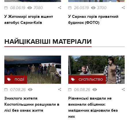
08.06.19
7080
26.05.19
3700
У Житомирі згорів вщент
У Сарнах горів приватний
автобус Сарни-Київ
будинок (ФОТО)
НАЙЦІКАВІШІ МАТЕРІАЛИ
ПОДІЇ
СУСПІЛЬСТВО
07.08.26
06.08.26
Зниклого жителя
Рівненські вандали не
Костопільщини розшукали в
виконали обіцянки:
лісі без ознак життя
майданчик відновили без
них