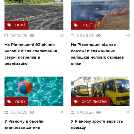
ПОДІЇ
ПОДІЇ
06.08.26
05.08.26
На Рівненщині 62-річний
На Рівненщині під час
чоловік після спалювання
пожежі післяжнивних
стерні потрапив в
залишків чоловік отримав
реанімацію
опіки
ПОДІЇ
СУСПІЛЬСТВО
05.08.26
04.08.26
У Рівному в басейні
У Рівному зросте вартість
втопилася дитина
проїзду