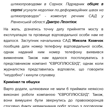
шляхопроводами в Сарнах. Підрядник
обіцяє в
серпні
усунути недоліки по деформаційних швах на
шляхопроводах" - коментує речник САД у
Рівненській області
Дмитро Леонтіюк
.
На жаль, дізнатись точну дату прийняття мосту в
експлуатацію та прізвище відповідальної особи нам не
вдалося. Заступник начальника САД
Микола Козачок
пообіцяв дати номер телефону відповідальної особи,
однак наданий ним номер телефону виявився
вимкненим. Також нам вдалося поспілкуватись з
представником компанії "ЄВРОПЛЮСБУД", однак коли
журналістка представилась відповіли, що говорити
"неудобно" і кинули слухавку.
Кримінал та обшуки
Варто додати, шляховики не мали б приймати неякісно
виконані роботи компанією "ЄВРОПЛЮСБУД". Також,
вони вимушені були звернутись до правоохоронців
стосовно факту невиконання робіт згідно з договором.