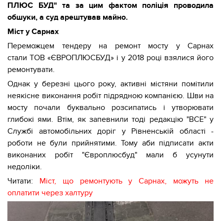
ПЛЮС БУД" та за цим фактом поліція проводила
обшуки, а суд арештував майно.
Міст у Сарнах
Переможцем тендеру на ремонт мосту у Сарнах
стали ТОВ «ЄВРОПЛЮСБУД» і у 2018 році взялися його
ремонтувати.
Однак у березні цього року, активні містяни помітили
неякісне виконання робіт підрядною компанією. Шви на
мосту почали буквально розсипатись і утворювати
глибокі ями. Втім, як запевнили тоді редакцію "ВСЕ" у
Службі автомобільних доріг у Рівненській області -
роботи не були прийнятими. Тому аби підписати акти
виконаних робіт "Європлюсбуд" мали б усунути
недоліки.
Читати:
Міст, що ремонтують у Сарнах, можуть не
оплатити через халтуру