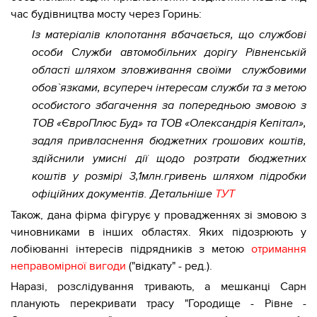
час будівництва мосту через Горинь:
Із матеріалів клопотання вбачається, що службові
особи Служби автомобільних дорігу Рівненській
області шляхом зловживання своїми службовими
обов`язками, всупереч інтересам служби та з метою
особистого збагачення за попередньою змовою з
ТОВ «ЄвроПлюс Буд» та ТОВ «Олександрія Кепітал»,
задля привласнення бюджетних грошових коштів,
здійснили умисні дії щодо розтрати бюджетних
коштів у розмірі 3,1млн.гривень шляхом підробки
офіційних документів. Детальніше
ТУТ
Також, дана фірма фігурує у провадженнях зі змовою з
чиновниками в інших областях. Яких підозрюють у
лобіюванні інтересів підрядників з метою
отримання
неправомірної вигоди
("відкату" - ред.).
Наразі, розслідування тривають, а мешканці Сарн
планують перекривати трасу "Городище - Рівне -