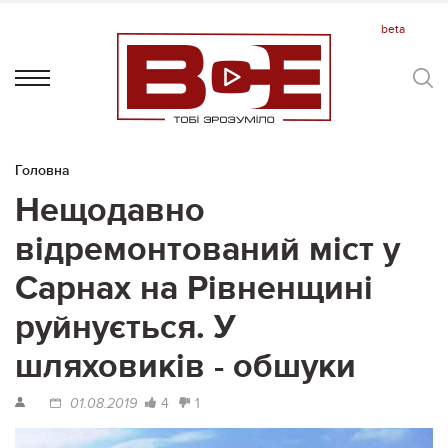
Головна
Нещодавно
відремонтований міст у
Сарнах на Рівненщині
руйнується. У
шляховиків - обшуки
4
1
01.08.2019