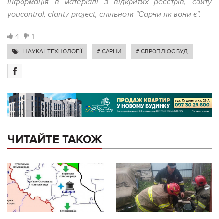
Інформація в матеріалі з відкритих реєстрів, сайту
youcontrol
, clarity-project, спільноти "Сарни як вони є".
4
1
НАУКА І ТЕХНОЛОГІЇ
# САРНИ
# ЄВРОПЛЮС БУД
ЧИТАЙТЕ ТАКОЖ