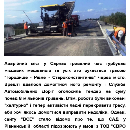
Аварійний міст у Сарнах тривалий час турбував
місцевих мешканців та усіх хто рухається трасою
"Городище - Рівне - Староконстянтинів" через місто.
Врешті вдалося домогтися його ремонту і Служба
Автомобільних Доріг оголосила тендер на суму
понад 8 мільйонів гривень. Втім, роботи були виконані
"халтурно" і тепер активісти ладні перекривати трасу,
аби хоч якось домогтися виправити недоліки. Однак,
сайту "ВСЕ" стало відомо про те, що САД у
Рівненській області підозрюють у змові з ТОВ "ЄВРО