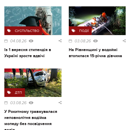
СУСПІЛЬСТВО
ПОДІЇ
04.08.26
03.08.26
Із 1 вересня стипендія в
На Рівненщині у водоймі
Україні зросте вдвічі
втопилася 15-річна дівчина
ДТП
03.08.26
У Рокитному травмувалася
неповнолітня водійка
мопеду без посвідчення
водія