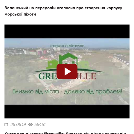
Зеленський на передовій оголосив про створення корпусу
морської піхоти
29.09.19
55451
Котеджне містечко Greenville: близько від міста - далеко від