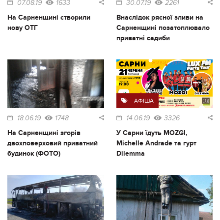
07.08.19
1633
30.07.19
2261
На Сарненщині створили
Внаслідок рясної зливи на
нову ОТГ
Сарненщині позатоплювало
приватні садиби
АФІША
18.06.19
1748
14.06.19
3326
На Сарненщині згорів
У Сарни їдуть MOZGI,
двохповерховий приватний
Michelle Andrade та гурт
будинок (ФОТО)
Dilemma