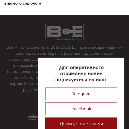
відомого соціолога
Все – тобі зрозуміло © 2013-2025. Всі права захищені діючим
законодавством України. Будь-яке порушення прав
переслідується в судовому порядку. Будь-яке відтворення
інформації з сайту тільки з письмово дозволу редакції.
Для оперативного
Відповідальність за достовірність усіх матеріалів, розміщених
отримання новин
на сайті, крім матеріалів, які містять посилання на інші
підписуйтеся на наш:
інформаційні агентства або інтернет-видання, несе редакційна
рада. Електронна пошта:
vserivne@gmail.com
Telegram
Реклама на сайті
Facebook
Розроблений та підтримується
в
компанії 32х32
Дякую, я вже з вами