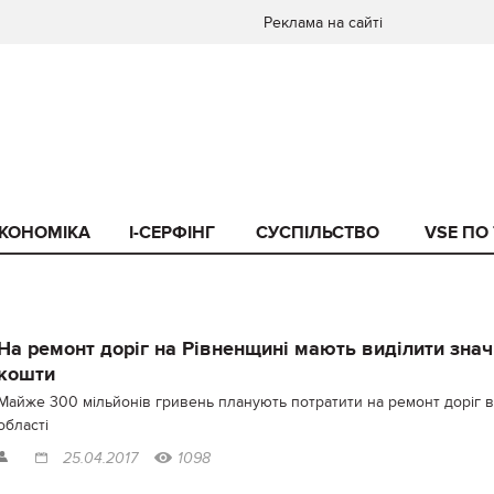
Реклама на сайті
КОНОМІКА
I-СЕРФІНГ
СУСПІЛЬСТВО
VSE ПО
На ремонт доріг на Рівненщині мають виділити знач
кошти
Майже 300 мільйонів гривень планують потратити на ремонт доріг в
області
25.04.2017
1098