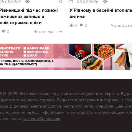
05.08.2026
05.08.2026
Рівненщині під час пожежі
У Рівному в басейні втопил
ляжнивних залишків
дитина
овік отримав опіки
0
0
Читати дал
0
Читати далі
2013-2025. Всі права захищені діючим законодавством України. Будь-
ується в судовому порядку. Будь-яке відтворення інформації з сайт
ції. Відповідальність за достовірність усіх матеріалів, розміщених на
тять посилання на інші інформаційні агентства або інтернет-видання, 
ронна пошта:
vserivne@gmail.com