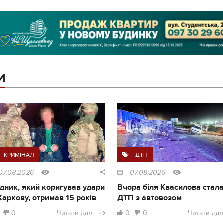
И
КРИМІНАЛ
ДТП
07.08.2026
07.08.2026
дник, який коригував удари
Вчора біля Квасилова стал
Харкову, отримав 15 років
ДТП з автовозом
0
Читати далі
0
0
Читати дал