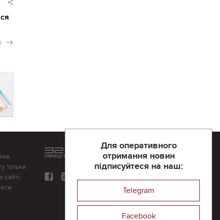
ася
і
Для оперативного
Розроблений та підтримується
отримання новин
яке
в
компанії 32х32
підписуйтеся на наш:
у тільки
 сайті,
несе
Telegram
Facebook