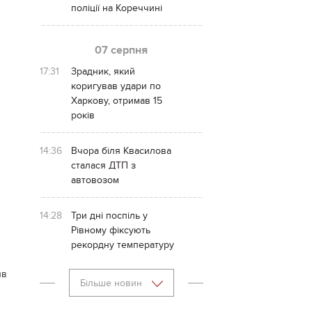
поліції на Кореччині
07 серпня
17:31
Зрадник, який
коригував удари по
Харкову, отримав 15
років
14:36
Вчора біля Квасилова
сталася ДТП з
автовозом
14:28
Три дні поспіль у
Рівному фіксують
рекордну температуру
ив
Більше новин