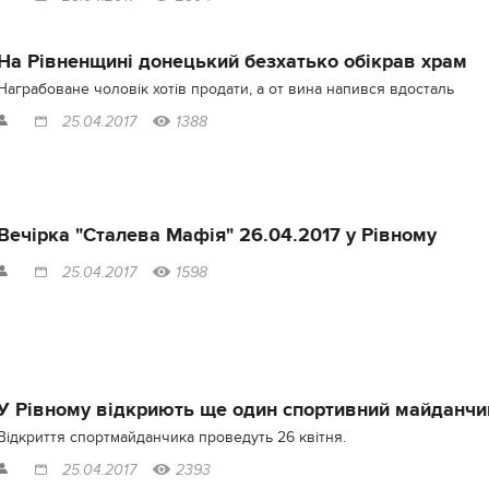
На Рівненщині донецький безхатько обікрав храм
Награбоване чоловік хотів продати, а от вина напився вдосталь
25.04.2017
1388
Вечірка "Сталева Мафія" 26.04.2017 у Рівному
25.04.2017
1598
У Рівному відкриють ще один спортивний майданчи
Відкриття спортмайданчика проведуть 26 квітня.
25.04.2017
2393