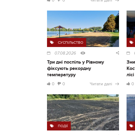
0
0
Читати далі
СУСПІЛЬСТВО
07.08.2026
Три дні поспіль у Рівному
Зни
фіксують рекордну
Кос
температуру
ліс
0
0
Читати далі
0
ПОДІЇ