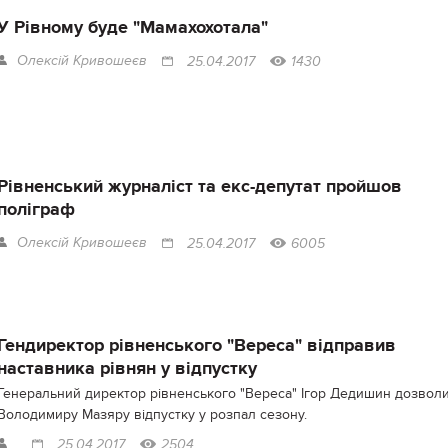
У Рівному буде "Мамахохотала"
Олексій Кривошеєв
25.04.2017
1430
Рівненський журналіст та екс-депутат пройшов
поліграф
Олексій Кривошеєв
25.04.2017
6005
Гендиректор рівненського "Вереса" відправив
наставника рівнян у відпустку
Генеральний директор рівненського "Вереса" Ігор Дедишин дозвол
Володимиру Мазяру відпустку у розпал сезону.
25.04.2017
2504