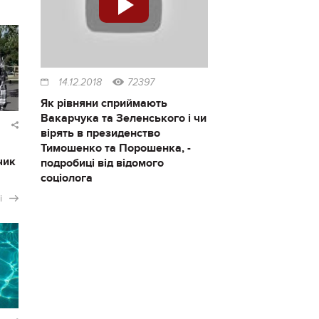
14.12.2018
72397
Як рівняни сприймають
Вакарчука та Зеленського і чи
вірять в президенство
Тимошенко та Порошенка, -
чик
подробиці від відомого
соціолога
і