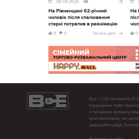
06.08.2026
На Рівненщині 62-річний
На 
чоловік після спалювання
піс
стерні потрапив в реанімацію
чол
0
0
Читати далі
0
Все – тобі зрозуміло © 
порушення прав переслід
з письмово дозволу редак
крім матеріалів, які міс
редакційна рада. Елект
Реклама на сайті