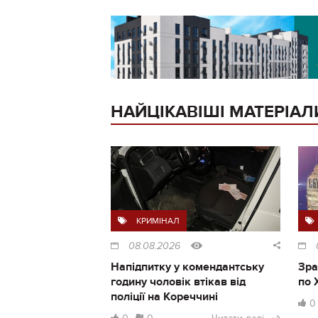
НАЙЦІКАВІШІ МАТЕРІАЛ
КРИМІНАЛ
08.08.2026
Напідпитку у комендантську
Зра
годину чоловік втікав від
по 
поліції на Кореччині
0