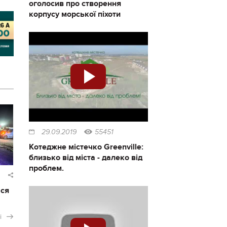
оголосив про створення
корпусу морської піхоти
29.09.2019
55451
Котеджне містечко Greenville:
близько від міста - далеко від
проблем.
ася
і