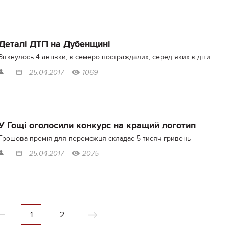
Деталі ДТП на Дубенщині
Зіткнулось 4 автівки, є семеро постраждалих, серед яких є діти
25.04.2017
1069
У Гощі оголосили конкурс на кращий логотип
Грошова премія для переможця складає 5 тисяч гривень
25.04.2017
2075
1
2