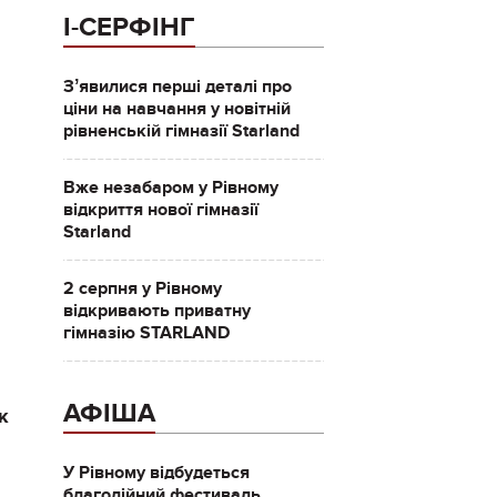
І-СЕРФІНГ
Зʼявилися перші деталі про
ціни на навчання у новітній
рівненській гімназії Starland
Вже незабаром у Рівному
відкриття нової гімназії
Starland
2 серпня у Рівному
відкривають приватну
гімназію STARLAND
АФІША
к
У Рівному відбудеться
благодійний фестиваль