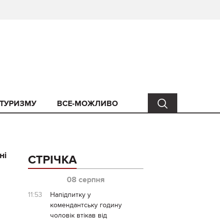
 ТУРИЗМУ
ВСЕ-МОЖЛИВО
ні
СТРІЧКА
08 серпня
11:53
Напідпитку у
комендантську годину
чоловік втікав від