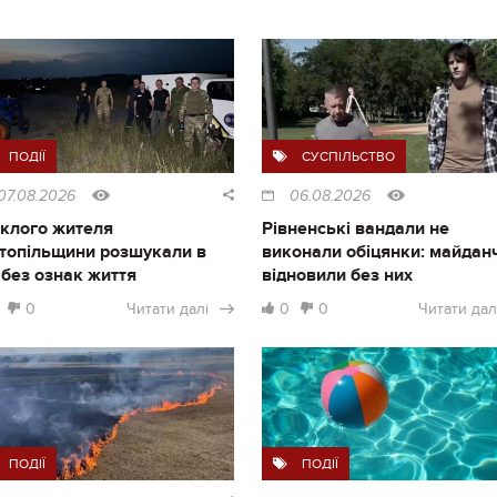
ПОДІЇ
СУСПІЛЬСТВО
07.08.2026
06.08.2026
клого жителя
Рівненські вандали не
топільщини розшукали в
виконали обіцянки: майдан
і без ознак життя
відновили без них
0
Читати далі
0
0
Читати дал
ПОДІЇ
ПОДІЇ