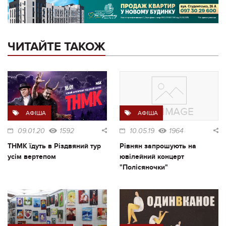
ЧИТАЙТЕ ТАКОЖ
АФІША
АФІША
09.01.20
1592
10.05.19
1964
ТНМК їдуть в Різдвяний тур
Рівнян запрошують на
усім вертепом
ювілейний концерт
"Полісяночки"