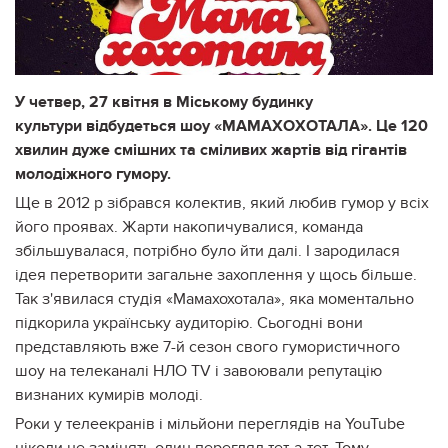
У четвер, 27 квітня в Міському будинку
культури відбудеться шоу «МАМАХОХОТАЛА». Це 120
хвилин дуже смішних та сміливих жартів від гігантів
молодіжного гумору.
Ще в 2012 р зібрався колектив, який любив гумор у всіх
його проявах. Жарти накопичувалися, команда
збільшувалася, потрібно було йти далі. І зародилася
ідея перетворити загальне захоплення у щось більше.
Так з'явилася студія «Мамахохотала», яка моментально
підкорила українську аудиторію. Сьогодні вони
представляють вже 7-й сезон свого гумористичного
шоу на телеканалі НЛО TV і завоювали репутацію
визнаних кумирів молоді.
Роки у телеекранів і мільйони переглядів на YouTube
ніколи не замінять один перегляд тет-а-тет. Тому