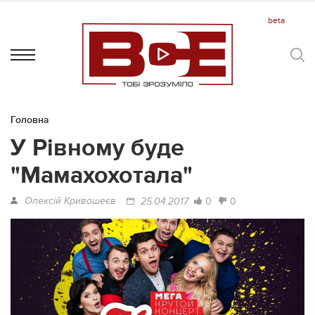
Головна
У Рівному буде
"Мамахохотала"
Олексій Кривошеєв
0
0
25.04.2017