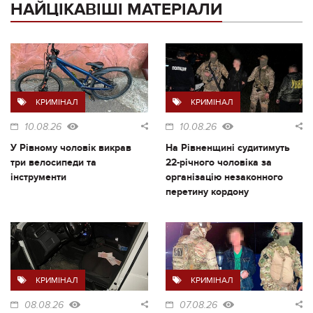
НАЙЦІКАВІШІ МАТЕРІАЛИ
КРИМІНАЛ
КРИМІНАЛ
10.08.26
10.08.26
У Рівному чоловік викрав
На Рівненщині судитимуть
три велосипеди та
22-річного чоловіка за
інструменти
організацію незаконного
перетину кордону
КРИМІНАЛ
КРИМІНАЛ
08.08.26
07.08.26