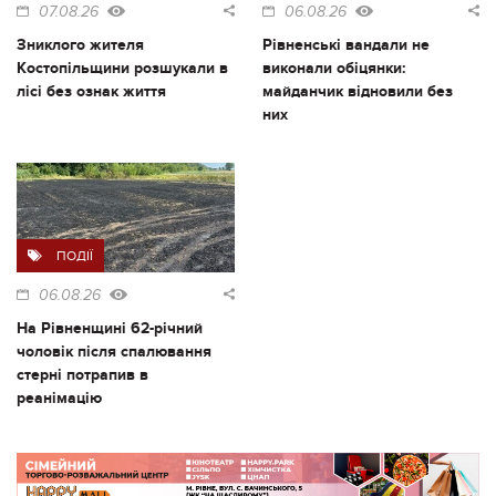
07.08.26
06.08.26
Зниклого жителя
Рівненські вандали не
Костопільщини розшукали в
виконали обіцянки:
лісі без ознак життя
майданчик відновили без
них
ПОДІЇ
06.08.26
На Рівненщині 62-річний
чоловік після спалювання
стерні потрапив в
реанімацію