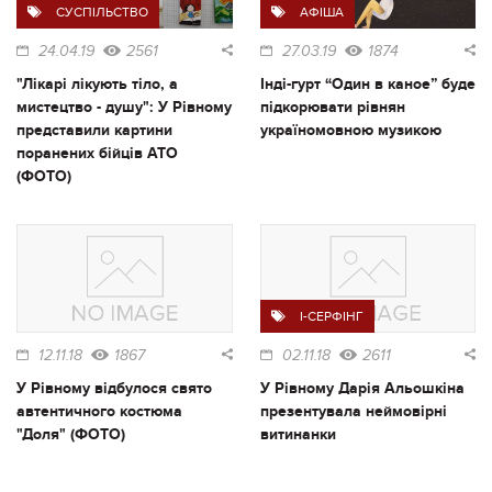
СУСПІЛЬСТВО
АФІША
24.04.19
2561
27.03.19
1874
"Лікарі лікують тіло, а
Інді-гурт “Один в каное” буде
мистецтво - душу": У Рівному
підкорювати рівнян
представили картини
україномовною музикою
поранених бійців АТО
(ФОТО)
I-СЕРФІНГ
12.11.18
1867
02.11.18
2611
У Рівному відбулося свято
У Рівному Дарія Альошкіна
автентичного костюма
презентувала неймовірні
"Доля" (ФОТО)
витинанки