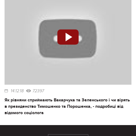
14.12.18
72397
Як рівняни сприймають Вакарчука та Зеленського і чи вірять
в президенство Тимошенко та Порошенка, - подробиці від
відомого соціолога