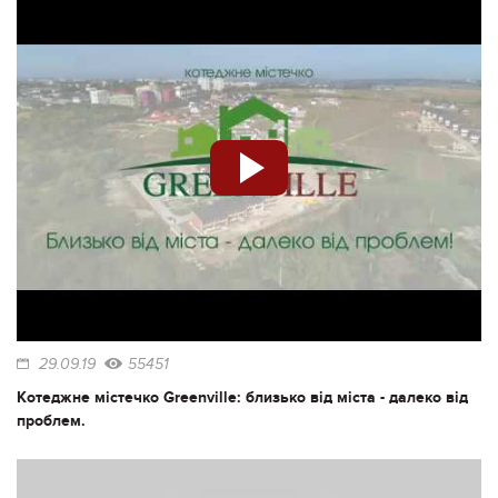
29.09.19
55451
Котеджне містечко Greenville: близько від міста - далеко від
проблем.