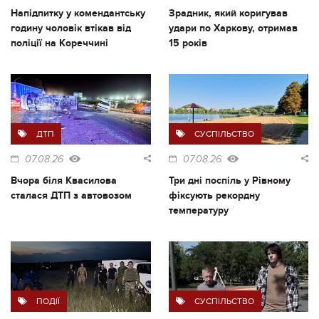
Напідпитку у комендантську
Зрадник, який коригував
годину чоловік втікав від
удари по Харкову, отримав
поліції на Кореччині
15 років
ДТП
СУСПІЛЬСТВО
07.08.26
07.08.26
Вчора біля Квасилова
Три дні поспіль у Рівному
сталася ДТП з автовозом
фіксують рекордну
температуру
ПОДІЇ
СУСПІЛЬСТВО