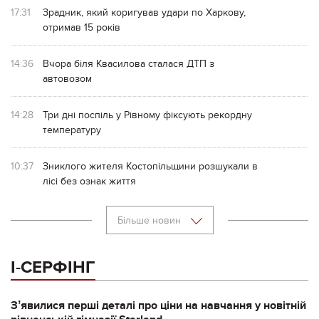
17:31
Зрадник, який коригував удари по Харкову,
отримав 15 років
14:36
Вчора біля Квасилова сталася ДТП з
автовозом
14:28
Три дні поспіль у Рівному фіксують рекордну
температуру
10:37
Зниклого жителя Костопільщини розшукали в
лісі без ознак життя
Більше новин
І-СЕРФІНГ
Зʼявилися перші деталі про ціни на навчання у новітній