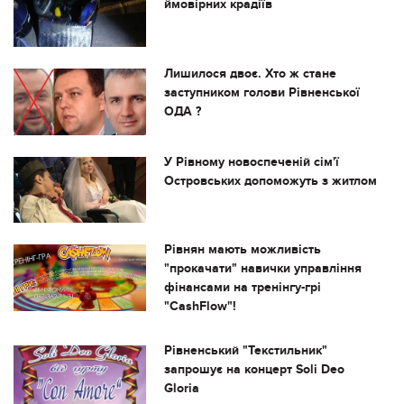
ймовірних крадіїв
Лишилося двоє. Хто ж стане
заступником голови Рівненської
ОДА ?
У Рівному новоспеченій сім'ї
Островських допоможуть з житлом
Рівнян мають можливість
"прокачати" навички управління
фінансами на тренінгу-грі
"CashFlow"!
Рівненський "Текстильник"
запрошує на концерт Soli Deo
Gloria