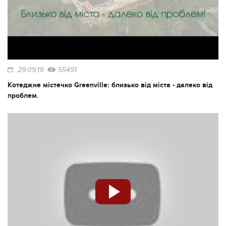
29.09.19
55451
Котеджне містечко Greenville: близько від міста - далеко від
проблем.