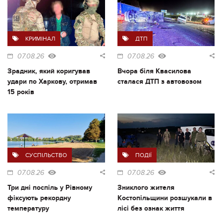
КРИМІНАЛ
ДТП
07.08.26
07.08.26
Зрадник, який коригував
Вчора біля Квасилова
удари по Харкову, отримав
сталася ДТП з автовозом
15 років
СУСПІЛЬСТВО
ПОДІЇ
07.08.26
07.08.26
Три дні поспіль у Рівному
Зниклого жителя
фіксують рекордну
Костопільщини розшукали в
температуру
лісі без ознак життя