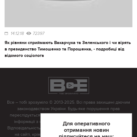
14.12.18
72397
Як рівняни сприймають Вакарчука та Зеленського і чи вірять
в президенство Тимошенко та Порошенка, - подробиці від
відомого соціолога
Все – тобі зрозуміло © 2013-2025. Всі права захищені діючим
законодавством України. Будь-яке порушення прав
переслідується в судовому порядку. Будь-яке відтворення
інформації з сайту тільки з письмово дозволу редакції.
Для оперативного
Відповідальність за достовірність усіх матеріалів, розміщених
отримання новин
на сайті, крім матеріалів, які містять посилання на інші
підписуйтеся на наш: