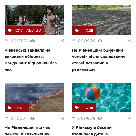
СУСПІЛЬСТВО
ПОДІЇ
06.08.26
06.08.26
Рівненські вандали не
На Рівненщині 62-річний
виконали обіцянки:
чоловік після спалювання
майданчик відновили без
стерні потрапив в
них
реанімацію
ПОДІЇ
ПОДІЇ
05.08.26
05.08.26
На Рівненщині під час
У Рівному в басейні
пожежі післяжнивних
втопилася дитина