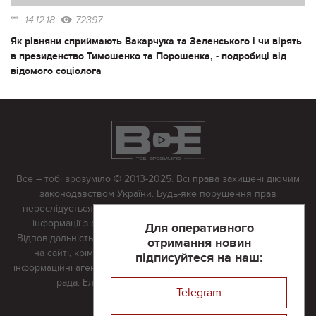
14.12.18
72397
Як рівняни сприймають Вакарчука та Зеленського і чи вірять
в президенство Тимошенко та Порошенка, - подробиці від
відомого соціолога
Все – тобі зрозуміло © 2013-2025. Всі права захищені діючим
законодавством України. Будь-яке порушення прав
переслідується в судовому порядку. Будь-яке відтворення
інформації з сайту тільки з письмово дозволу редакції.
Для оперативного
Відповідальність за достовірність усіх матеріалів, розміщених
отримання новин
на сайті, крім матеріалів, які містять посилання на інші
підписуйтеся на наш:
інформаційні агентства або інтернет-видання, несе редакційна
рада. Електронна пошта:
vserivne@gmail.com
Telegram
Реклама на сайті