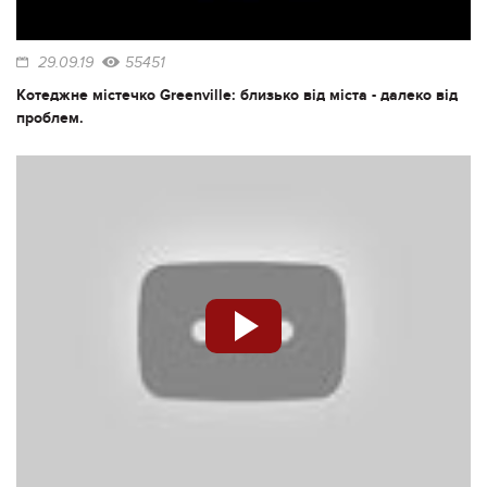
29.09.19
55451
Котеджне містечко Greenville: близько від міста - далеко від
проблем.