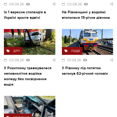
04.08.26
03.08.26
Із 1 вересня стипендія в
На Рівненщині у водоймі
Україні зросте вдвічі
втопилася 15-річна дівчина
ДТП
ПОДІЇ
03.08.26
01.08.26
У Рокитному травмувалася
У Рівному під потягом
неповнолітня водійка
загинув 62-річний чоловік
мопеду без посвідчення
водія