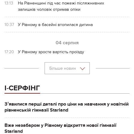
13:13
На Рівненщині під час пожежі післяжнивних
залишків чоловік отримав опіки
10:37
У Рівному в басейні втопилася дитина
04 серпня
17:20
У Рівному зросте вартість проїзду
Більше новин
І-СЕРФІНГ
Зʼявилися перші деталі про ціни на навчання у новітній
рівненській гімназії Starland
Вже незабаром у Рівному відкриття нової гімназії
Starland