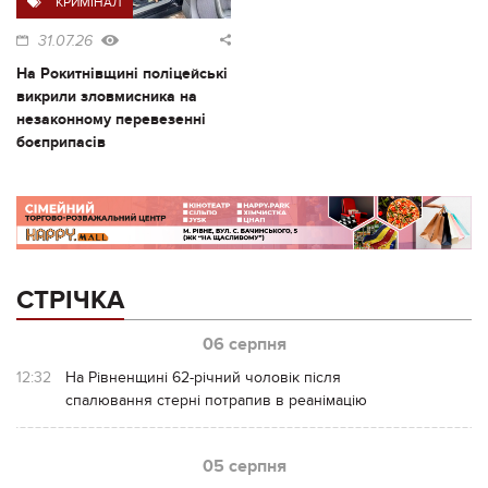
КРИМІНАЛ
31.07.26
На Рокитнівщині поліцейські
викрили зловмисника на
незаконному перевезенні
боєприпасів
СТРІЧКА
06 серпня
12:32
На Рівненщині 62-річний чоловік після
спалювання стерні потрапив в реанімацію
05 серпня