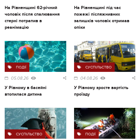
На Рівненщині 62-річний
На Рівненщині під час
чоловік після спалювання
пожежі післяжнивних
стерні потрапив в
залишків чоловік отримав
реанімацію
опіки
ПОДІЇ
СУСПІЛЬСТВО
05.08.26
04.08.26
У Рівному в басейні
У Рівному зросте вартість
втопилася дитина
проїзду
СУСПІЛЬСТВО
ПОДІЇ