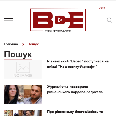
Головна
Пошук
Пошук
Рівненський "Верес" поступився на
виїзді "Нафтовику-Укрнафті"
Журналістка насварила
рівненського нардепа-радикала
Про рівненську благодійність та