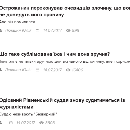
Острожанин переконував очевидців злочину, що во
не доведуть його провину
Але він помилився
Люкшин Юлія
14.07.2017
996
Що таке сублімована їжа і чим вона зручна?
Така їжа є не тільки зручною для активного відпочинку, але і корис
Люкшин Юлія
14.07.2017
16400
Одіозний Рівненській суддя знову судитиметься із
журналістами
Суддю називають "Безкарний"
14.07.2017
3803