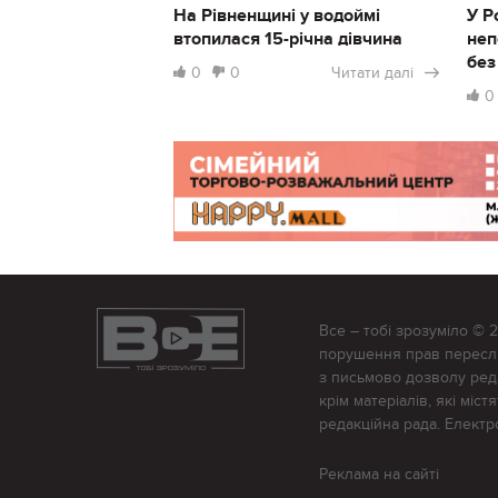
На Рівненщині у водоймі
У Р
втопилася 15-річна дівчина
неп
без
0
0
Читати далі
0
Все – тобі зрозуміло © 
порушення прав переслід
з письмово дозволу редак
крім матеріалів, які міс
редакційна рада. Елект
Реклама на сайті