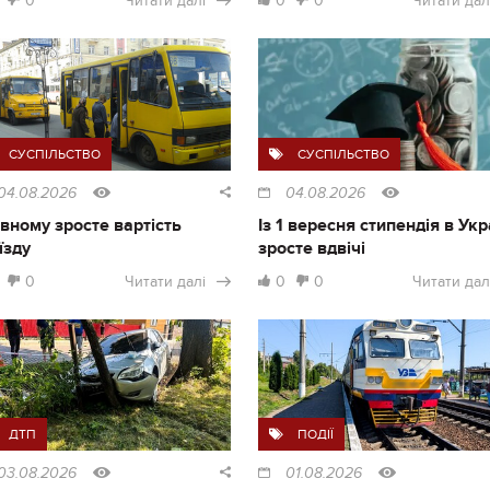
0
Читати далі
0
0
Читати дал
СУСПІЛЬСТВО
СУСПІЛЬСТВО
04.08.2026
04.08.2026
івному зросте вартість
Із 1 вересня стипендія в Укр
їзду
зросте вдвічі
0
Читати далі
0
0
Читати дал
ДТП
ПОДІЇ
03.08.2026
01.08.2026