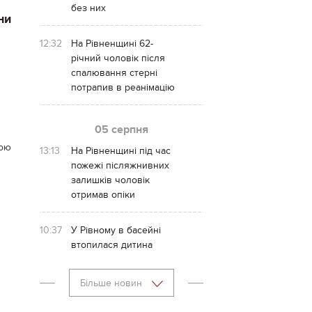
без них
ни
12:32
На Рівненщині 62-
річний чоловік після
спалювання стерні
потрапив в реанімацію
05 серпня
ною
13:13
На Рівненщині під час
пожежі післяжнивних
залишків чоловік
отримав опіки
10:37
У Рівному в басейні
втопилася дитина
Більше новин