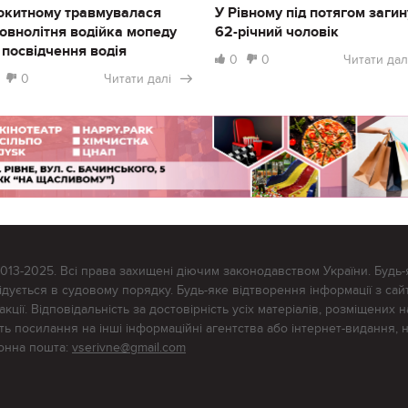
окитному травмувалася
У Рівному під потягом загин
овнолітня водійка мопеду
62-річний чоловік
 посвідчення водія
0
0
Читати дал
0
Читати далі
2013-2025. Всі права захищені діючим законодавством України. Будь-
ується в судовому порядку. Будь-яке відтворення інформації з сайт
ції. Відповідальність за достовірність усіх матеріалів, розміщених на
тять посилання на інші інформаційні агентства або інтернет-видання, 
ронна пошта:
vserivne@gmail.com