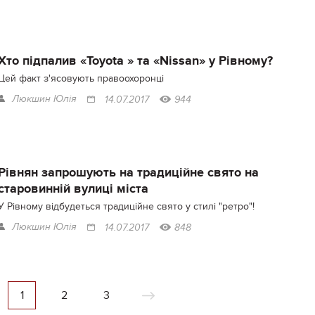
Хто підпалив «Toyota » та «Nissan» у Рівному?
Цей факт з'ясовують правоохоронці
Люкшин Юлія
14.07.2017
944
Рівнян запрошують на традиційне свято на
старовинній вулиці міста
У Рівному відбудеться традиційне свято у стилі "ретро"!
Люкшин Юлія
14.07.2017
848
1
2
3