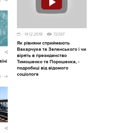
і
14.12.2018
72397
Як рівняни сприймають
Вакарчука та Зеленського і чи
вірять в президенство
аїні
Тимошенко та Порошенка, -
подробиці від відомого
соціолога
і