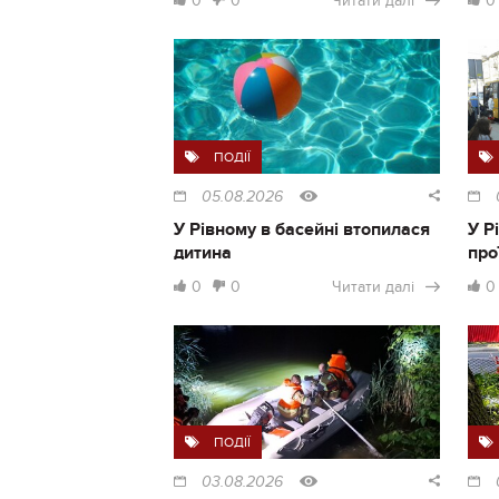
0
0
Читати далі
0
ПОДІЇ
05.08.2026
У Рівному в басейні втопилася
У Р
дитина
про
0
0
Читати далі
0
ПОДІЇ
03.08.2026