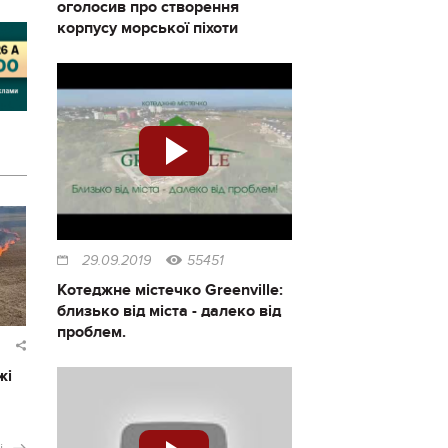
оголосив про створення
корпусу морської піхоти
29.09.2019
55451
Котеджне містечко Greenville:
близько від міста - далеко від
проблем.
жі