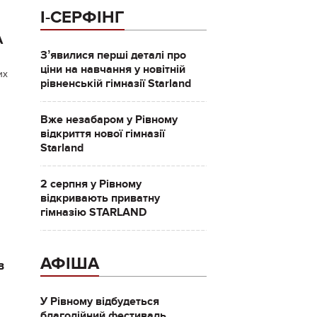
І-СЕРФІНГ
А
Зʼявилися перші деталі про
ціни на навчання у новітній
их
рівненській гімназії Starland
Вже незабаром у Рівному
відкриття нової гімназії
Starland
2 серпня у Рівному
відкривають приватну
гімназію STARLAND
АФІША
в
У Рівному відбудеться
благодійний фестиваль