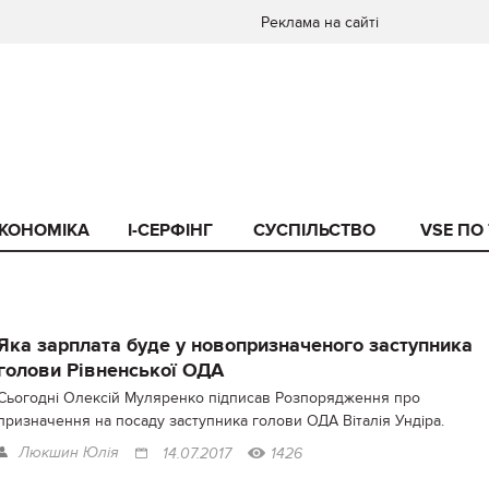
Реклама на сайті
КОНОМІКА
I-СЕРФІНГ
СУСПІЛЬСТВО
VSE ПО
Яка зарплата буде у новопризначеного заступника
голови Рівненської ОДА
Сьогодні Олексій Муляренко підписав Розпорядження про
призначення на посаду заступника голови ОДА Віталія Ундіра.
Люкшин Юлія
14.07.2017
1426