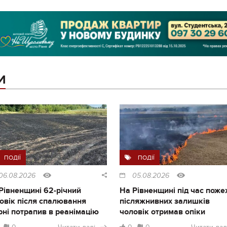
И
ПОДІЇ
ПОДІЇ
06.08.2026
05.08.2026
Рівненщині 62-річний
На Рівненщині під час поже
овік після спалювання
післяжнивних залишків
рні потрапив в реанімацію
чоловік отримав опіки