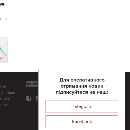
ув
і
Для оперативного
Розроблений та підтримується
отримання новин
яке
в
компанії 32х32
підписуйтеся на наш:
у тільки
 сайті,
несе
Telegram
Facebook