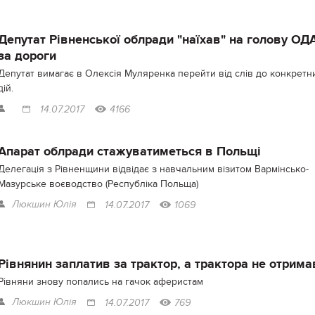
Депутат Рівненської облради "наїхав" на голову ОД
за дороги
Депутат вимагає в Олексія Муляренка перейти від слів до конкретн
дій.
14.07.2017
4166
Апарат облради стажуватиметься в Польщі
Делегація з Рівненщини відвідає з навчальним візитом Вармінсько-
Мазурське воєводство (Республіка Польща)
Люкшин Юлія
14.07.2017
1069
Рівнянин заплатив за трактор, а трактора не отрима
Рівняни знову попались на гачок аферистам
Люкшин Юлія
14.07.2017
769