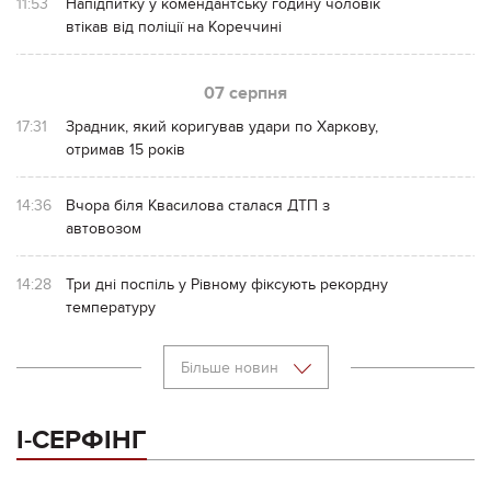
11:53
Напідпитку у комендантську годину чоловік
втікав від поліції на Кореччині
07 серпня
17:31
Зрадник, який коригував удари по Харкову,
отримав 15 років
14:36
Вчора біля Квасилова сталася ДТП з
автовозом
14:28
Три дні поспіль у Рівному фіксують рекордну
температуру
Більше новин
І-СЕРФІНГ