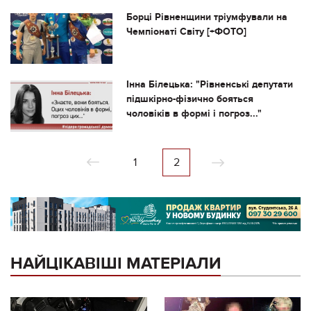
Борці Рівненщини тріумфували на
Чемпіонаті Світу [+ФОТО]
Інна Білецька: "Рівненські депутати
підшкірно-фізично бояться
чоловіків в формі і погроз..."
1
2
НАЙЦІКАВІШІ МАТЕРІАЛИ