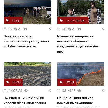
ПОДІЇ
СУСПІЛЬСТВО
07.08.26
06.08.26
Зниклого жителя
Рівненські вандали не
Костопільщини розшукали в
виконали обіцянки:
лісі без ознак життя
майданчик відновили без
них
ПОДІЇ
ПОДІЇ
06.08.26
05.08.26
На Рівненщині 62-річний
На Рівненщині під час
чоловік після спалювання
пожежі післяжнивних