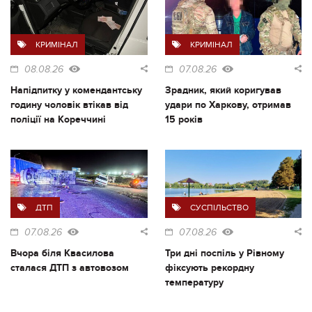
КРИМІНАЛ
КРИМІНАЛ
08.08.26
07.08.26
Напідпитку у комендантську
Зрадник, який коригував
годину чоловік втікав від
удари по Харкову, отримав
поліції на Кореччині
15 років
ДТП
СУСПІЛЬСТВО
07.08.26
07.08.26
Вчора біля Квасилова
Три дні поспіль у Рівному
сталася ДТП з автовозом
фіксують рекордну
температуру