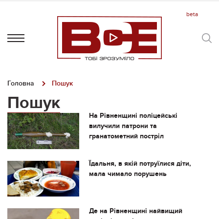
Головна
Пошук
Пошук
На Рівненщині поліцейські
вилучили патрони та
гранатометний постріл
Їдальня, в якій потруїлися діти,
мала чимало порушень
Де на Рівненщині найвищий