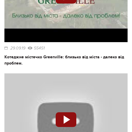
29.09.19
55451
Котеджне містечко Greenville: близько від міста - далеко від
проблем.