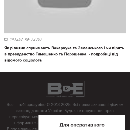
14.12.18
72397
Як рівняни сприймають Вакарчука та Зеленського і чи вірять
в президенство Тимошенко та Порошенка, - подробиці від
відомого соціолога
Все – тобі зрозуміло © 2013-2025. Всі права захищені діючим
законодавством України. Будь-яке порушення прав
переслідується в судовому порядку. Будь-яке відтворення
інформації з сайту тільки з письмово дозволу редакції.
Для оперативного
Відповідальність за достовірність усіх матеріалів, розміщених