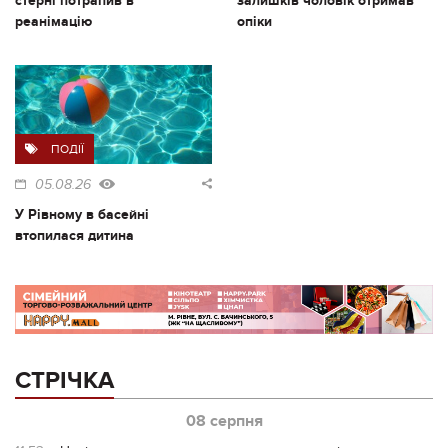
стерні потрапив в
залишків чоловік отримав
реанімацію
опіки
ПОДІЇ
05.08.26
У Рівному в басейні
втопилася дитина
СТРІЧКА
08 серпня