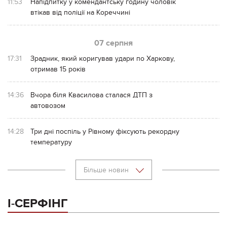
11:53
Напідпитку у комендантську годину чоловік
втікав від поліції на Кореччині
07 серпня
17:31
Зрадник, який коригував удари по Харкову,
отримав 15 років
14:36
Вчора біля Квасилова сталася ДТП з
автовозом
14:28
Три дні поспіль у Рівному фіксують рекордну
температуру
Більше новин
І-СЕРФІНГ