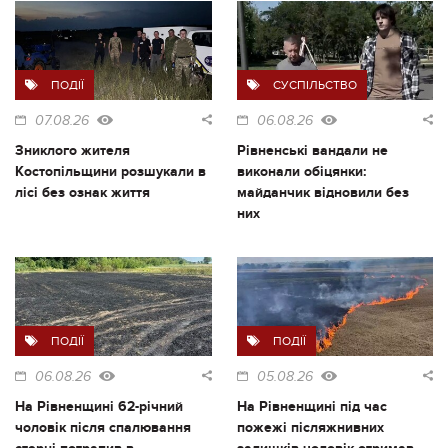
ПОДІЇ
СУСПІЛЬСТВО
07.08.26
06.08.26
Зниклого жителя
Рівненські вандали не
Костопільщини розшукали в
виконали обіцянки:
лісі без ознак життя
майданчик відновили без
них
ПОДІЇ
ПОДІЇ
06.08.26
05.08.26
На Рівненщині 62-річний
На Рівненщині під час
чоловік після спалювання
пожежі післяжнивних