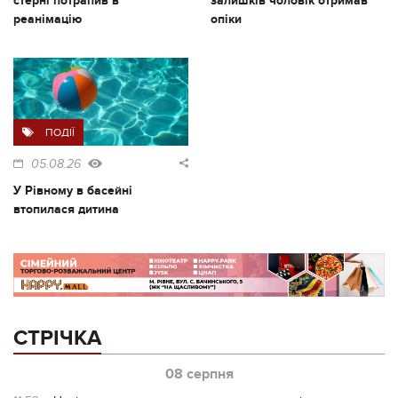
стерні потрапив в
залишків чоловік отримав
реанімацію
опіки
ПОДІЇ
05.08.26
У Рівному в басейні
втопилася дитина
СТРІЧКА
08 серпня