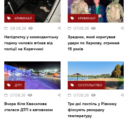
КРИМІНАЛ
КРИМІНАЛ
08.08.26
07.08.26
Напідпитку у комендантську
Зрадник, який коригував
годину чоловік втікав від
удари по Харкову, отримав
поліції на Кореччині
15 років
ДТП
СУСПІЛЬСТВО
07.08.26
07.08.26
Вчора біля Квасилова
Три дні поспіль у Рівному
сталася ДТП з автовозом
фіксують рекордну
температуру