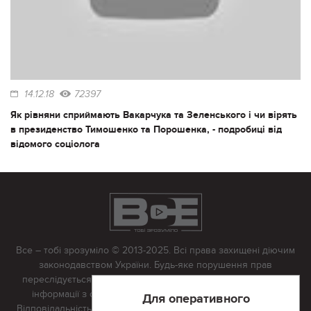
14.12.18
72397
Як рівняни сприймають Вакарчука та Зеленського і чи вірять
в президенство Тимошенко та Порошенка, - подробиці від
відомого соціолога
Все – тобі зрозуміло © 2013-2025. Всі права захищені діючим
законодавством України. Будь-яке порушення прав
переслідується в судовому порядку. Будь-яке відтворення
інформації з сайту тільки з письмово дозволу редакції.
Для оперативного
Відповідальність за достовірність усіх матеріалів, розміщених