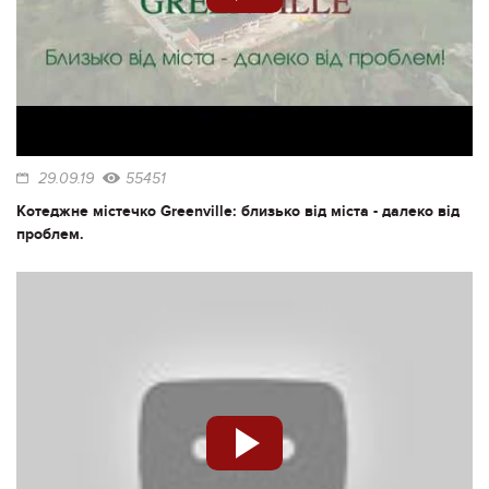
29.09.19
55451
Котеджне містечко Greenville: близько від міста - далеко від
проблем.