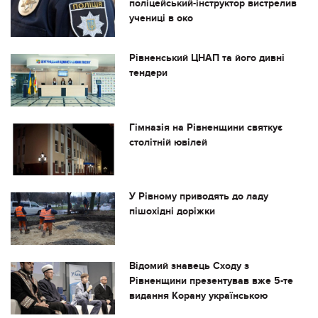
поліцейський-інструктор вистрелив
учениці в око
Рівненський ЦНАП та його дивні
тендери
Гімназія на Рівненщини святкує
столітній ювілей
У Рівному приводять до ладу
пішохідні доріжки
Відомий знавець Сходу з
Рівненщини презентував вже 5-те
видання Корану українською