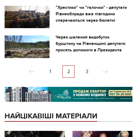
"Хрестики" чи "галочки" - депутати
Рівнеоблради вже півгодини
сперечаються через бюлетні
Через шалений видобуток
бурштину на Рівненщині депутати
просять допомоги в Президента
1
2
3
НАЙЦІКАВІШІ МАТЕРІАЛИ