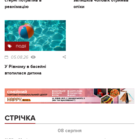
стерні потрапив в
залишків чоловік отримав
реанімацію
опіки
ПОДІЇ
05.08.26
У Рівному в басейні
втопилася дитина
СТРІЧКА
08 серпня