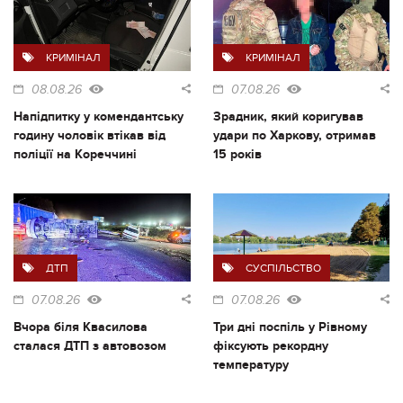
КРИМІНАЛ
КРИМІНАЛ
08.08.26
07.08.26
Напідпитку у комендантську
Зрадник, який коригував
годину чоловік втікав від
удари по Харкову, отримав
поліції на Кореччині
15 років
ДТП
СУСПІЛЬСТВО
07.08.26
07.08.26
Вчора біля Квасилова
Три дні поспіль у Рівному
сталася ДТП з автовозом
фіксують рекордну
температуру