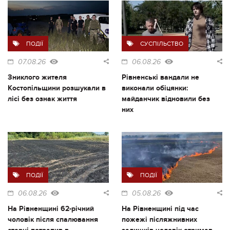
ПОДІЇ
СУСПІЛЬСТВО
07.08.26
06.08.26
Зниклого жителя
Рівненські вандали не
Костопільщини розшукали в
виконали обіцянки:
лісі без ознак життя
майданчик відновили без
них
ПОДІЇ
ПОДІЇ
06.08.26
05.08.26
На Рівненщині 62-річний
На Рівненщині під час
чоловік після спалювання
пожежі післяжнивних