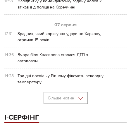
11:53
Напідпитку у комендантську годину чоловік
втікав від поліції на Кореччині
07 серпня
17:31
Зрадник, який коригував удари по Харкову,
отримав 15 років
14:36
Вчора біля Квасилова сталася ДТП з
автовозом
14:28
Три дні поспіль у Рівному фіксують рекордну
температуру
Більше новин
І-СЕРФІНГ