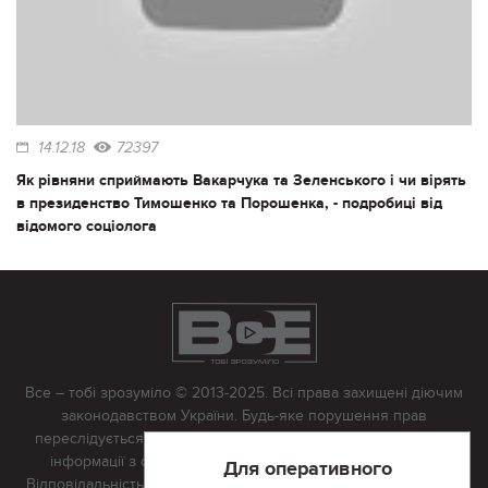
14.12.18
72397
Як рівняни сприймають Вакарчука та Зеленського і чи вірять
в президенство Тимошенко та Порошенка, - подробиці від
відомого соціолога
Все – тобі зрозуміло © 2013-2025. Всі права захищені діючим
законодавством України. Будь-яке порушення прав
переслідується в судовому порядку. Будь-яке відтворення
інформації з сайту тільки з письмово дозволу редакції.
Для оперативного
Відповідальність за достовірність усіх матеріалів, розміщених