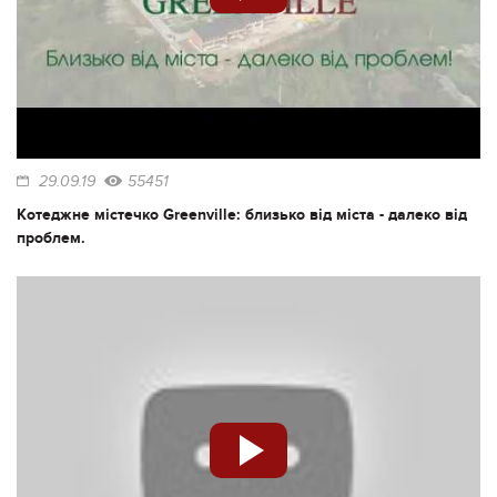
29.09.19
55451
Котеджне містечко Greenville: близько від міста - далеко від
проблем.