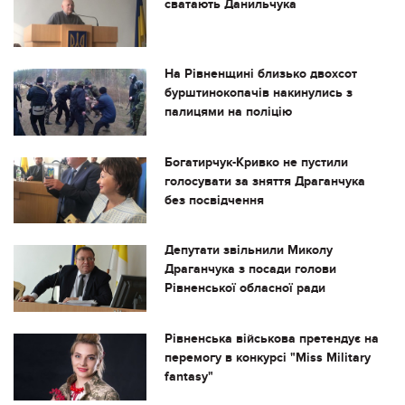
сватають Данильчука
На Рівненщині близько двохсот
бурштинокопачів накинулись з
палицями на поліцію
Богатирчук-Кривко не пустили
голосувати за зняття Драганчука
без посвідчення
Депутати звільнили Миколу
Драганчука з посади голови
Рівненської обласної ради
Рівненська військова претендує на
перемогу в конкурсі "Miss Military
fantasy"