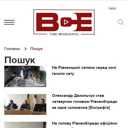
Головна
Пошук
Пошук
На Рівненщині селяни серед ночі
гасили хату
Олександр Данильчук став
четвертим головою Рівнеоблради
за одне скликання [Біографія]
На голову Рівнеоблради офіційно