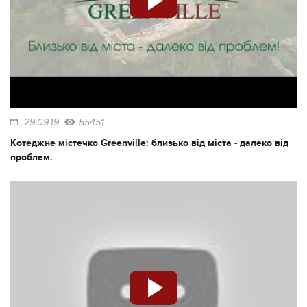
29.09.19
55451
Котеджне містечко Greenville: близько від міста - далеко від
проблем.