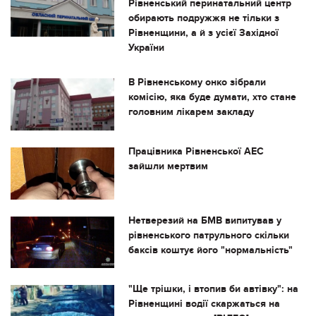
Рівненський перинатальний центр
обирають подружжя не тільки з
Рівненщини, а й з усієї Західної
України
В Рівненському онко зібрали
комісію, яка буде думати, хто стане
головним лікарем закладу
Працівника Рівненської АЕС
зайшли мертвим
Нетверезий на БМВ випитував у
рівненського патрульного скільки
баксів коштує його "нормальність"
"Ще трішки, і втопив би автівку": на
Рівненщині водії скаржаться на