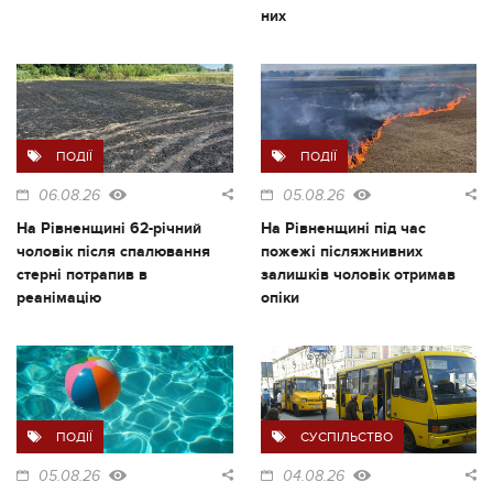
них
ПОДІЇ
ПОДІЇ
06.08.26
05.08.26
На Рівненщині 62-річний
На Рівненщині під час
чоловік після спалювання
пожежі післяжнивних
стерні потрапив в
залишків чоловік отримав
реанімацію
опіки
ПОДІЇ
СУСПІЛЬСТВО
05.08.26
04.08.26