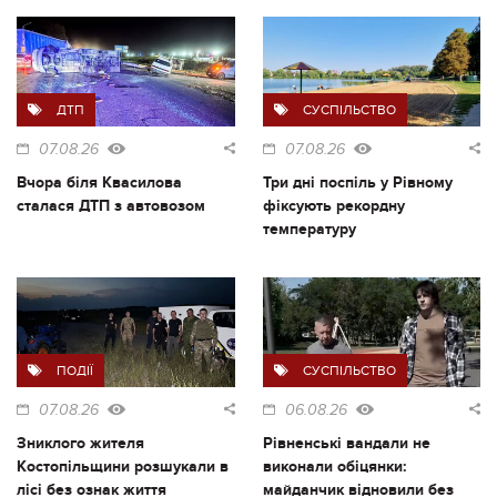
ДТП
СУСПІЛЬСТВО
07.08.26
07.08.26
Вчора біля Квасилова
Три дні поспіль у Рівному
сталася ДТП з автовозом
фіксують рекордну
температуру
ПОДІЇ
СУСПІЛЬСТВО
07.08.26
06.08.26
Зниклого жителя
Рівненські вандали не
Костопільщини розшукали в
виконали обіцянки:
лісі без ознак життя
майданчик відновили без