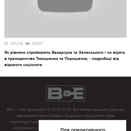
14.12.18
72397
Як рівняни сприймають Вакарчука та Зеленського і чи вірять
в президенство Тимошенко та Порошенка, - подробиці від
відомого соціолога
Все – тобі зрозуміло © 2013-2025. Всі права захищені діючим
законодавством України. Будь-яке порушення прав
переслідується в судовому порядку. Будь-яке відтворення
інформації з сайту тільки з письмово дозволу редакції.
Для оперативного