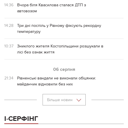
14:36
Вчора біля Квасилова сталася ДТП з
автовозом
14:28
Три дні поспіль у Рівному фіксують рекордну
температуру
10:37
Зниклого жителя Костопільщини розшукали в
лісі без ознак життя
06 серпня
21:34
Рівненські вандали не виконали обіцянки:
майданчик відновили без них
Більше новин
І-СЕРФІНГ