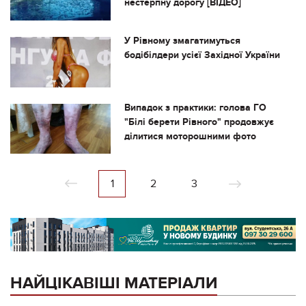
нестерпну дорогу [ВІДЕО]
У Рівному змагатимуться
бодібілдери усієї Західної України
Випадок з практики: голова ГО
"Білі берети Рівного" продовжує
ділитися моторошними фото
1
2
3
НАЙЦІКАВІШІ МАТЕРІАЛИ