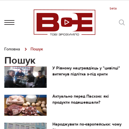
Головна
Пошук
Пошук
У Рівному нацгравдієць у "цивілці"
витягнув підлітка з-під криги
Актуально перед Пасхою: які
продукти подешевшали?
Народжувати по-європейськи: чому