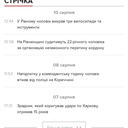
СТРІЧКА
10 серпня
12:44
У Рівному чоловік викрав три велосипеди та
інструменти
10:58
На Рівненщині судитимуть 22-річного чоловіка
за організацію незаконного перетину кордону
08 серпня
11:53
Напідпитку у комендантську годину чоловік
втікав від поліції на Кореччині
07 серпня
17:31
Зрадник, який коригував удари по Харкову,
отримав 15 років
Більше новин