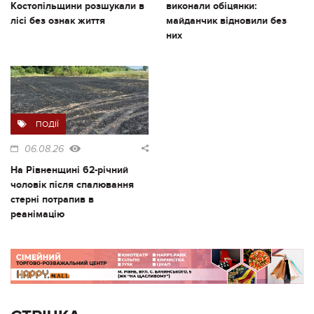
Костопільщини розшукали в
виконали обіцянки:
лісі без ознак життя
майданчик відновили без
них
ПОДІЇ
06.08.26
На Рівненщині 62-річний
чоловік після спалювання
стерні потрапив в
реанімацію