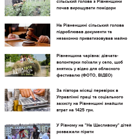
сільський голова з Рівненщини
почав вирощувати помідори
На Рівненщині сільський голова
підроблював документи та
незаконно приватизовував майно
Рівненщина чарівна: дівчата-
волонтерки поїхали у село, щоб
знятись у відео для обласного
фестивалю (ФОТО, ВІДЕО)
За півтора місяці перевірок в
Управлінні праці та соціального
захисту на Рівненщині знайшли
втрат на 1425 грн.
У Рівному на "На Щасливому" дітей
розважали пірати