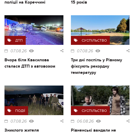
поліції на Кореччині
15 років
ДТП
СУСПІЛЬСТВО
07.08.26
07.08.26
Вчора біля Квасилова
Три дні поспіль у Рівному
сталася ДТП з автовозом
фіксують рекордну
температуру
ПОДІЇ
СУСПІЛЬСТВО
07.08.26
06.08.26
Зниклого жителя
Рівненські вандали не