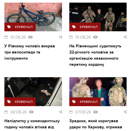
КРИМІНАЛ
КРИМІНАЛ
10.08.26
10.08.26
У Рівному чоловік викрав
На Рівненщині судитимуть
три велосипеди та
22-річного чоловіка за
інструменти
організацію незаконного
перетину кордону
КРИМІНАЛ
КРИМІНАЛ
08.08.26
07.08.26
Напідпитку у комендантську
Зрадник, який коригував
годину чоловік втікав від
удари по Харкову, отримав