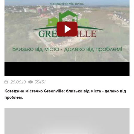
29.09.19
55451
Котеджне містечко Greenville: близько від міста - далеко від
проблем.