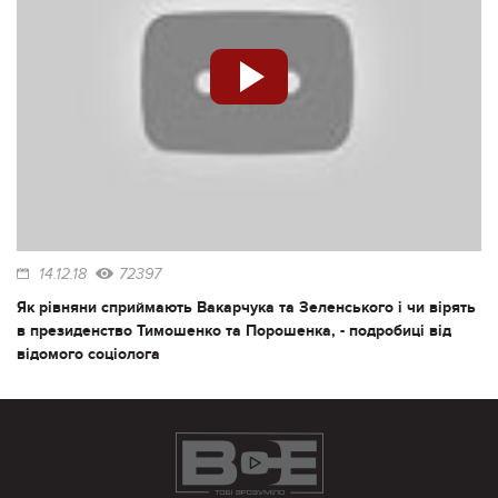
14.12.18
72397
Як рівняни сприймають Вакарчука та Зеленського і чи вірять
в президенство Тимошенко та Порошенка, - подробиці від
відомого соціолога